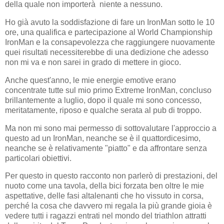
della quale non importerà niente a nessuno.
Ho già avuto la soddisfazione di fare un IronMan sotto le 10
ore, una qualifica e partecipazione al World Championship
IronMan e la consapevolezza che raggiungere nuovamente
quei risultati necessiterebbe di una dedizione che adesso
non mi va e non sarei in grado di mettere in gioco.
Anche quest'anno, le mie energie emotive erano
concentrate tutte sul mio primo Extreme IronMan, concluso
brillantemente a luglio, dopo il quale mi sono concesso,
meritatamente, riposo e qualche serata al pub di troppo.
Ma non mi sono mai permesso di sottovalutare l'approccio a
questo ad un IronMan, neanche se è il quattordicesimo,
neanche se è relativamente "piatto" e da affrontare senza
particolari obiettivi.
Per questo in questo racconto non parlerò di prestazioni, del
nuoto come una tavola, della bici forzata ben oltre le mie
aspettative, delle fasi altalenanti che ho vissuto in corsa,
perché la cosa che davvero mi regala la più grande gioia è
vedere tutti i ragazzi entrati nel mondo del triathlon attratti