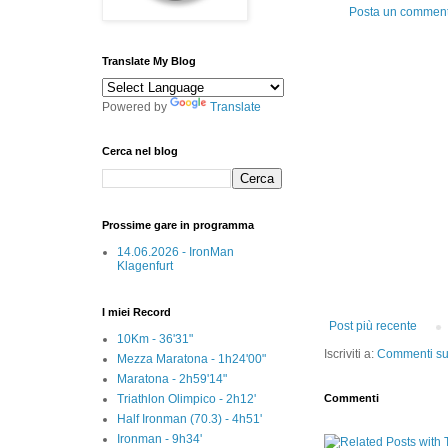
Posta un commen
Translate My Blog
Powered by
Translate
Cerca nel blog
Prossime gare in programma
14.06.2026 - IronMan
Klagenfurt
I miei Record
Post più recente
10Km - 36'31"
Iscriviti a:
Commenti sul
Mezza Maratona - 1h24'00"
Maratona - 2h59'14"
Triathlon Olimpico - 2h12'
Commenti
Half Ironman (70.3) - 4h51'
Ironman - 9h34'