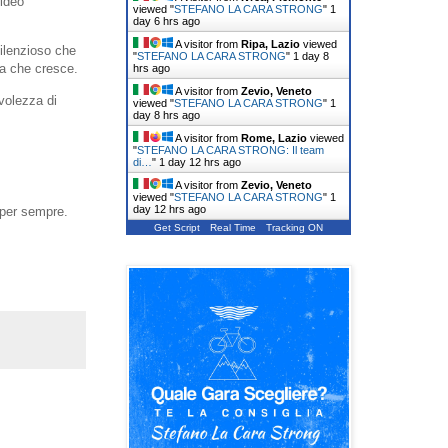
video
viewed "
STEFANO LA CARA STRONG
"
1
day 6 hrs ago
A visitor from
Ripa, Lazio
viewed
ilenzioso che
"
STEFANO LA CARA STRONG
"
1 day 8
gia che cresce.
hrs ago
A visitor from
Zevio, Veneto
evolezza di
viewed "
STEFANO LA CARA STRONG
"
1
day 8 hrs ago
A visitor from
Rome, Lazio
viewed
"
STEFANO LA CARA STRONG: Il team
di…
"
1 day 12 hrs ago
A visitor from
Zevio, Veneto
viewed "
STEFANO LA CARA STRONG
"
1
day 12 hrs ago
à per sempre.
Get Script
Real Time
Tracking ON