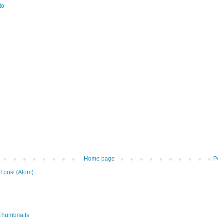
to
Home page
P
 post (Atom)