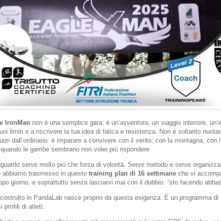
e IronMan
non è una semplice gara: è un’avventura, un viaggio interiore, un’
tuoi limiti e a riscrivere la tua idea di fatica e resistenza. Non è soltanto nuota
uori dall’ordinario: è imparare a convivere con il vento, con la montagna, con 
a quando le gambe sembrano non voler più rispondere.
raguardo serve molto più che forza di volontà. Serve metodo e serve organizza
b abbiamo trasmesso in questo
training plan di 16 settimane
che vi accomp
po giorno, e soprattutto senza lasciarvi mai con il dubbio: “sto facendo abba
 costruito in PandaLab nasce proprio da questa esigenza. È un programma di
profili di atleti: