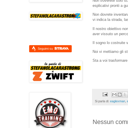
Non troverete solo sc
esplicativi pronti a g
Non dovrete inventar
vi indica la strada, l
Il nostro obiettivo no
aver vissuto un percor
Il sogno lo costruite
Seguimi su
Noi vi mettiamo gli st
Sta a voi trasformare
Si parla di:
eaglexman
,
Nessun com