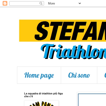
Home page
Chi sono
La squadra di triathlon più figa
che c'è