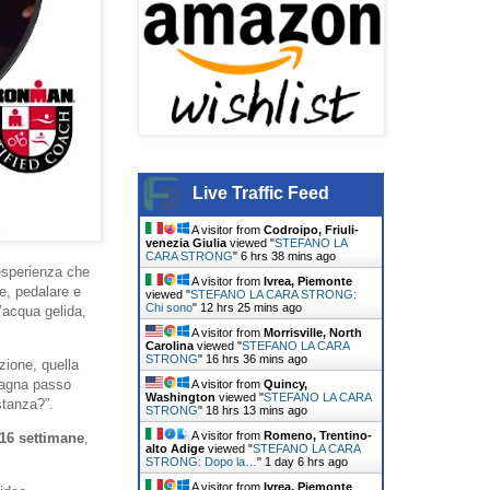
Live Traffic Feed
A visitor from
Codroipo, Friuli-
venezia Giulia
viewed "
STEFANO LA
CARA STRONG
"
6 hrs 38 mins ago
esperienza che
A visitor from
Ivrea, Piemonte
re, pedalare e
viewed "
STEFANO LA CARA STRONG:
Chi sono
"
12 hrs 25 mins ago
l’acqua gelida,
A visitor from
Morrisville, North
Carolina
viewed "
STEFANO LA CARA
STRONG
"
16 hrs 36 mins ago
zione, quella
agna passo
A visitor from
Quincy,
Washington
viewed "
STEFANO LA CARA
stanza?”.
STRONG
"
18 hrs 13 mins ago
A visitor from
Romeno, Trentino-
16 settimane
,
alto Adige
viewed "
STEFANO LA CARA
STRONG: Dopo la…
"
1 day 6 hrs ago
A visitor from
Ivrea, Piemonte