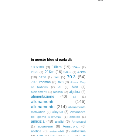
in questo blog si parla di:
10Km
(19)
100x100
(3)
15km
(2)
21Km
(16)
42km
2025
(1)
34km
(1)
70.3
(54)
(10)
6x6
(5)
5150
(1)
70.3 ironman
(8)
8x8
(9)
Africa Cup
Aldo
(4)
of Nations
(2)
AI
(2)
algebra
(4)
alelnamenti
(1)
alessio
(2)
alimentazione
(40)
all
(1)
allenamenti
(146)
allenamento
(214)
allenamento
alleycat
(3)
motivation
(2)
Almanacco
del giorno STRONG
(1)
amatori
(1)
amicizia
(48)
analisi
(3)
Antonacci
aquaniene
(8)
Armstrong
(6)
(1)
atletica
(8)
autostima
automobili
(1)
(3)
B4S
(4)