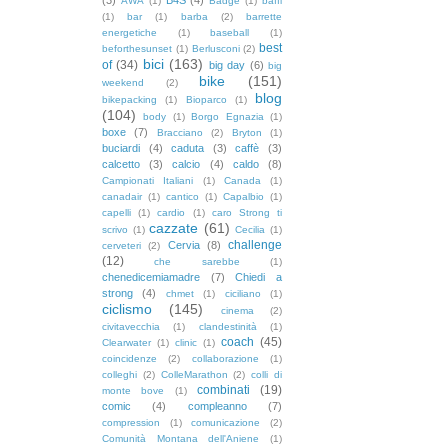
AWA
(1)
Badge
(1)
baffi
(1)
bar
(1)
barba
(2)
barrette
energetiche
(1)
baseball
(1)
best
beforthesunset
(1)
Berlusconi
(2)
bici
(163)
of
(34)
big day
(6)
big
bike
(151)
weekend
(2)
blog
bikepacking
(1)
Bioparco
(1)
(104)
body
(1)
Borgo Egnazia
(1)
boxe
(7)
Bracciano
(2)
Bryton
(1)
buciardi
(4)
caduta
(3)
caffè
(3)
calcetto
(3)
calcio
(4)
caldo
(8)
Campionati Italiani
(1)
Canada
(1)
canadair
(1)
cantico
(1)
Capalbio
(1)
capelli
(1)
cardio
(1)
caro Strong ti
cazzate
(61)
scrivo
(1)
Cecilia
(1)
challenge
Cervia
(8)
cerveteri
(2)
(12)
che sarebbe
(1)
chenedicemiamadre
(7)
Chiedi a
strong
(4)
chmet
(1)
ciciliano
(1)
ciclismo
(145)
cinema
(2)
civitavecchia
(1)
clandestinità
(1)
coach
(45)
Clearwater
(1)
clinic
(1)
coincidenze
(2)
collaborazione
(1)
colleghi
(2)
ColleMarathon
(2)
colli di
combinati
(19)
monte bove
(1)
comic
(4)
compleanno
(7)
compression
(1)
comunicazione
(2)
Comunità Montana dell'Aniene
(1)