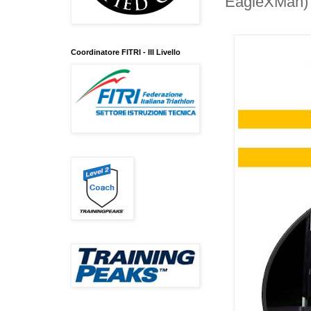
EagleXMan)
Coordinatore FITRI - III Livello