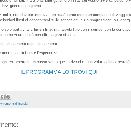
hede e numeri, ma allenamenti già sincronizzati sul vostro GPS da polso, e 
uidarvi giorno dopo giorno.
vi nulla, non dovrete improvvisare: sarà come avere un compagno di viaggio s
asciandovi liberi di concentrarvi sulle sensazioni, sulla progressione, sull’ener
n è solo portarvi alla
finish line
, ma farvelo fare con il sorriso, con la consap
so che vi arricchirà ben oltre la gara stessa.
 voi, allenamento dopo allenamento.
rumenti, la struttura e l’esperienza.
 ogni chilometro in un passo verso quell’arrivo che, una volta tagliato, rester
IL PROGRAMMA LO TROVI QUI
extreme
,
training plan
mento: