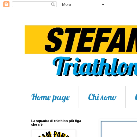
Home page
Chi sono
La squadra di triathlon più figa
che c'è