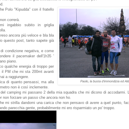
od.
he Polo "Kipudda" con il fratello
non correrà.
mi ingabbio subito in griglia
lla.
reso ancora più veloce e bla bla
do questo post, tanto sapete già
 di condizione negativa, e come
endere il pacemaker dell'1h35 '
iano piano.
co qualche energia di troppo per
e il PM che mi sta 200mt avanti
mai a raggiungere.
Paolo, la busta d'immondizia ed Al
ica di quanto pensassi, ma alla
ometro non è così inclemente.
a del camping mi passano 2 della mia squadra che mi dicono di accodarmi. 
per non forzare un passo che ancora non ho.
he mi strilla dandomi una carica che non pensavo di avere a quel punto, fac
ndo parecchia gente, probabilmente mi ero risparmiato un po' troppo.