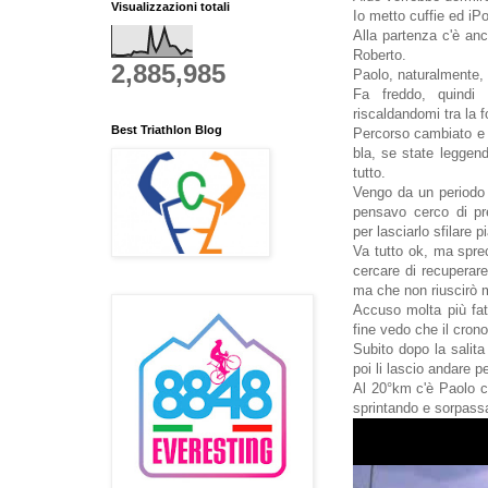
Visualizzazioni totali
Io metto cuffie ed iP
Alla partenza c'è anc
Roberto.
2,885,985
Paolo, naturalmente, 
Fa freddo, quindi 
riscaldandomi tra la fo
Best Triathlon Blog
Percorso cambiato e 
bla, se state leggen
tutto.
Vengo da un periodo
pensavo cerco di pr
per lasciarlo sfilare p
Va tutto ok, ma spre
cercare di recuperar
ma che non riuscirò 
Accuso molta più fat
fine vedo che il cron
Subito dopo la salit
poi li lascio andare 
Al 20°km c'è Paolo c
sprintando e sorpassa