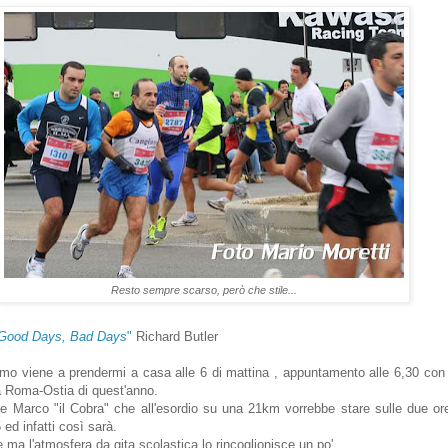
Resto sempre scarso, però che stile...
Good Days, Bad Days
"
Richard Butler
mo viene a prendermi a casa alle 6 di mattina , appuntamento alle 6,30 con 
a Roma-Ostia di quest'anno.
he Marco "il Cobra" che all'esordio su una 21km vorrebbe stare sulle due or
ed infatti così sarà.
 ma l'atmosfera da gita scolastica lo rincoglionisce un po'.