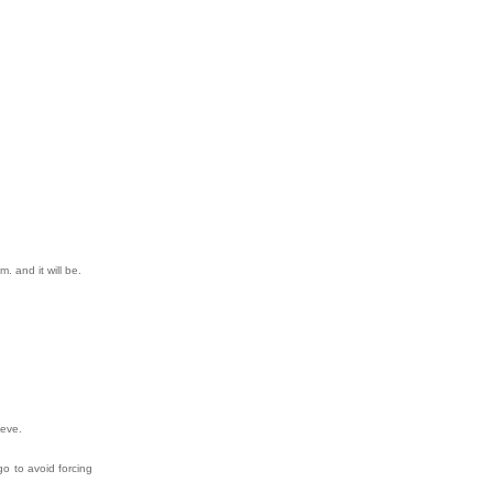
 and it will be.
ieve.
o to avoid forcing