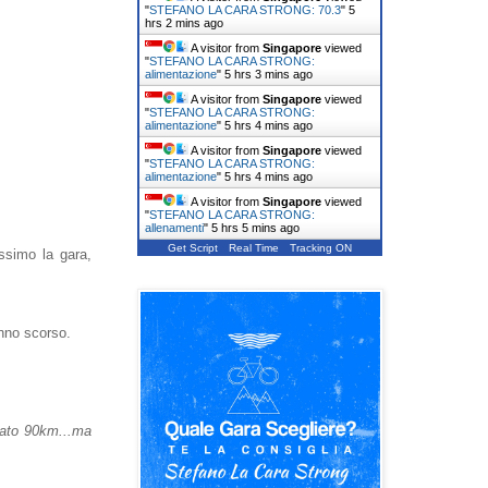
"
STEFANO LA CARA STRONG: 70.3
"
5
hrs 2 mins ago
A visitor from
Singapore
viewed
"
STEFANO LA CARA STRONG:
alimentazione
"
5 hrs 3 mins ago
A visitor from
Singapore
viewed
"
STEFANO LA CARA STRONG:
alimentazione
"
5 hrs 4 mins ago
A visitor from
Singapore
viewed
"
STEFANO LA CARA STRONG:
alimentazione
"
5 hrs 4 mins ago
A visitor from
Singapore
viewed
"
STEFANO LA CARA STRONG:
allenamenti
"
5 hrs 5 mins ago
Get Script
Real Time
Tracking ON
ssimo la gara,
anno scorso.
lato 90km...ma