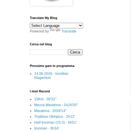
Translate My Blog
Powered by
Translate
Cerca nel blog
Prossime gare in programma
14.06.2026 - IronMan
Klagenfurt
I miei Record
10Km - 36'31"
Mezza Maratona - 1h24'00"
Maratona - 2h59'14"
Triathlon Olimpico - 2h12'
Half Ironman (70.3) - 4h51'
Ironman - 9h34'