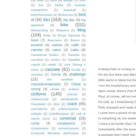
AWA
(1)
Badge
(1)
baffi
(1)
bar
(1)
barba
(2)
barrette
energetiche
(1)
baseball
(1)
best
beforthesunset
(1)
Berlusconi
(2)
bici
(163)
of
(34)
big day
(6)
big
bike
(151)
weekend
(2)
blog
bikepacking
(1)
Bioparco
(1)
(104)
body
(1)
Borgo Egnazia
(1)
boxe
(7)
Bracciano
(2)
Bryton
(1)
buciardi
(4)
caduta
(3)
caffè
(3)
calcetto
(3)
calcio
(4)
caldo
(8)
Campionati Italiani
(1)
Canada
(1)
canadair
(1)
cantico
(1)
Capalbio
(1)
capelli
(1)
cardio
(1)
caro Strong ti
cazzate
(61)
A sleepy Aldo is coming to
scrivo
(1)
Cecilia
(1)
challenge
Cervia
(8)
cerveteri
(2)
On the bus there was Marco
(12)
che sarebbe
(1)
Aldo wants to sleep but the
chenedicemiamadre
(7)
Chiedi a
I put the headphones and
strong
(4)
chmet
(1)
ciciliano
(1)
Upon arrival, there's Polo 
ciclismo
(145)
cinema
(2)
Paul, of course, will not run
civitavecchia
(1)
clandestinità
(1)
It's cold, so I immediately 
coach
(45)
Clearwater
(1)
clinic
(1)
Path changed and made it e
coincidenze
(2)
collaborazione
(1)
I come from a period of nega
colleghi
(2)
ColleMarathon
(2)
colli di
combinati
(19)
Is everything ok, but waste
monte bove
(1)
comic
(4)
compleanno
(7)
I show a lot harder than I 
compression
(1)
comunicazione
(2)
Immediately after the asce
Comunità Montana dell'Aniene
(1)
a passage that I have not.