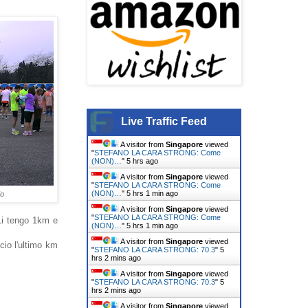
Live Traffic Feed
A visitor from
Singapore
viewed
"
STEFANO LA CARA STRONG: Come
(NON)…
"
5 hrs ago
A visitor from
Singapore
viewed
"
STEFANO LA CARA STRONG: Come
(NON)…
"
5 hrs 1 min ago
do
A visitor from
Singapore
viewed
"
STEFANO LA CARA STRONG: Come
Li tengo 1km e
(NON)…
"
5 hrs 1 min ago
A visitor from
Singapore
viewed
cio l'ultimo km
"
STEFANO LA CARA STRONG: 70.3
"
5
hrs 2 mins ago
A visitor from
Singapore
viewed
"
STEFANO LA CARA STRONG: 70.3
"
5
hrs 2 mins ago
A visitor from
Singapore
viewed