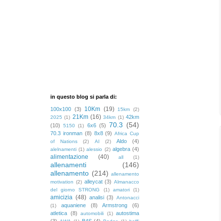
in questo blog si parla di:
10Km
(19)
100x100
(3)
15km
(2)
21Km
(16)
42km
2025
(1)
34km
(1)
70.3
(54)
(10)
6x6
(5)
5150
(1)
70.3 ironman
(8)
8x8
(9)
Africa Cup
Aldo
(4)
of Nations
(2)
AI
(2)
algebra
(4)
alelnamenti
(1)
alessio
(2)
alimentazione
(40)
all
(1)
allenamenti
(146)
allenamento
(214)
allenamento
alleycat
(3)
motivation
(2)
Almanacco
del giorno STRONG
(1)
amatori
(1)
amicizia
(48)
analisi
(3)
Antonacci
aquaniene
(8)
Armstrong
(6)
(1)
atletica
(8)
autostima
automobili
(1)
(3)
B4S
(4)