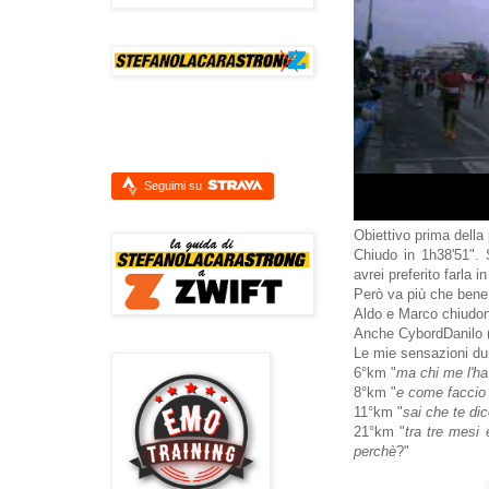
Seguimi su
Obiettivo prima della
Chiudo in 1h38'51". 
avrei preferito farla 
Però va più che bene
Aldo e Marco chiudono
Anche CybordDanilo (c
Le mie sensazioni dur
6°km "
ma chi me l'ha 
8°km "
e come faccio a
11°km "
sai che te di
21°km "
tra tre mesi
perchè
?"