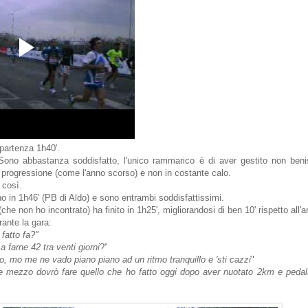
 partenza 1h40'.
Sono abbastanza soddisfatto, l'unico rammarico è di aver gestito non beni
in progressione (come l'anno scorso) e non in costante calo.
 così.
 in 1h46' (PB di Aldo) e sono entrambi soddisfattissimi.
he non ho incontrato) ha finito in 1h25', migliorandosi di ben 10' rispetto all'
ante la gara:
fatto fa?"
 farne 42 tra venti giorni
?"
co, mo me ne vado piano piano ad un ritmo tranquillo e 'sti cazzi
"
 e mezzo dovrò fare quello che ho fatto oggi dopo aver nuotato 2km e peda