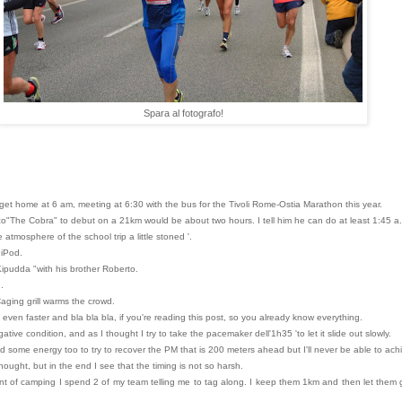
Spara al fotografo!
 get home at 6 am, meeting at 6:30 with the bus for the Tivoli Rome-Ostia Marathon this year.
"The Cobra" to debut on a 21km would be about two hours. I tell him he can do at least 1:45 a.m.
 atmosphere of the school trip a little stoned '.
 iPod.
Kipudda "with his brother Roberto.
.
Caging grill warms the crowd.
ven faster and bla bla bla, if you're reading this post, so you already know everything.
tive condition, and as I thought I try to take the pacemaker dell'1h35 'to let it slide out slowly.
d some energy too to try to recover the PM that is 200 meters ahead but I'll never be able to ach
thought, but in the end I see that the timing is not so harsh.
nt of camping I spend 2 of my team telling me to tag along. I keep them 1km and then let them g