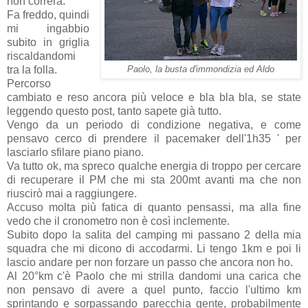
non correrà.
Fa freddo, quindi
mi ingabbio
subito in griglia
riscaldandomi
tra la folla.
Paolo, la busta d'immondizia ed Aldo
Percorso
cambiato e reso ancora più veloce e bla bla bla, se state
leggendo questo post, tanto sapete già tutto.
Vengo da un periodo di condizione negativa, e come
pensavo cerco di prendere il pacemaker dell'1h35 ' per
lasciarlo sfilare piano piano.
Va tutto ok, ma spreco qualche energia di troppo per cercare
di recuperare il PM che mi sta 200mt avanti ma che non
riuscirò mai a raggiungere.
Accuso molta più fatica di quanto pensassi, ma alla fine
vedo che il cronometro non è così inclemente.
Subito dopo la salita del camping mi passano 2 della mia
squadra che mi dicono di accodarmi. Li tengo 1km e poi li
lascio andare per non forzare un passo che ancora non ho.
Al 20°km c'è Paolo che mi strilla dandomi una carica che
non pensavo di avere a quel punto, faccio l'ultimo km
sprintando e sorpassando parecchia gente, probabilmente