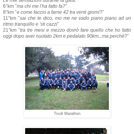
Le mie sensazioni durante la gara:
6°km "
ma chi me l'ha fatto fa?"
8°km "
e come faccio a farne 42 tra venti giorni
?"
11°km "
sai che te dico, mo me ne vado piano piano ad un
ritmo tranquillo e 'sti cazzi
"
21°km "
tra tre mesi e mezzo dovrò fare quello che ho fatto
oggi dopo aver nuotato 2km e pedalato 90km...ma perchè
?"
Tivoli Marathon