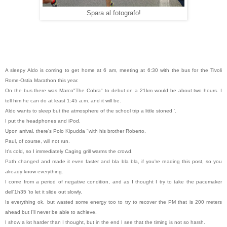
Spara al fotografo!
A sleepy Aldo is coming to get home at 6 am, meeting at 6:30 with the bus for the Tivoli
Rome-Ostia Marathon this year.
On the bus there was Marco"The Cobra" to debut on a 21km would be about two hours. I
tell him he can do at least 1:45 a.m. and it will be.
Aldo wants to sleep but the atmosphere of the school trip a little stoned '.
I put the headphones and iPod.
Upon arrival, there's Polo Kipudda "with his brother Roberto.
Paul, of course, will not run.
It's cold, so I immediately Caging grill warms the crowd.
Path changed and made it even faster and bla bla bla, if you're reading this post, so you
already know everything.
I come from a period of negative condition, and as I thought I try to take the pacemaker
dell'1h35 'to let it slide out slowly.
Is everything ok, but wasted some energy too to try to recover the PM that is 200 meters
ahead but I'll never be able to achieve.
I show a lot harder than I thought, but in the end I see that the timing is not so harsh.