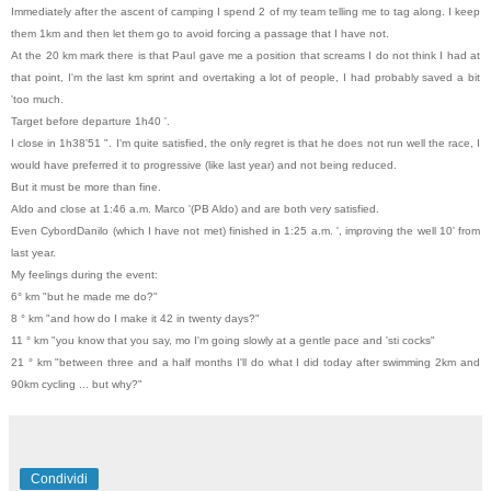
Immediately after the ascent of camping I spend 2 of my team telling me to tag along. I keep
them 1km and then let them go to avoid forcing a passage that I have not.
At the 20 km mark there is that Paul gave me a position that screams I do not think I had at
that point, I'm the last km sprint and overtaking a lot of people, I had probably saved a bit
'too much.
Target before departure 1h40 '.
I close in 1h38'51 ". I'm quite satisfied, the only regret is that he does not run well the race, I
would have preferred it to progressive (like last year) and not being reduced.
But it must be more than fine.
Aldo and close at 1:46 a.m. Marco '(PB Aldo) and are both very satisfied.
Even CybordDanilo (which I have not met) finished in 1:25 a.m. ', improving the well 10' from
last year.
My feelings during the event:
6° km "but he made me do?"
8 ° km "and how do I make it 42 in twenty days?"
11 ° km "you know that you say, mo I'm going slowly at a gentle pace and 'sti cocks"
21 ° km "between three and a half months I'll do what I did today after swimming 2km and
90km cycling ... but why?"
Condividi