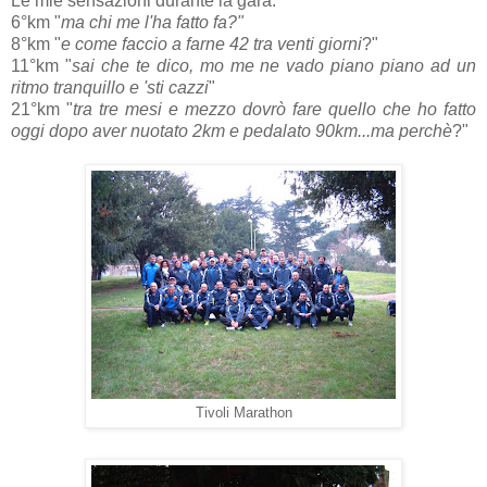
Le mie sensazioni durante la gara:
6°km "
ma chi me l'ha fatto fa?"
8°km "
e come faccio a farne 42 tra venti giorni
?"
11°km "
sai che te dico, mo me ne vado piano piano ad un
ritmo tranquillo e 'sti cazzi
"
21°km "
tra tre mesi e mezzo dovrò fare quello che ho fatto
oggi dopo aver nuotato 2km e pedalato 90km...ma perchè
?"
Tivoli Marathon