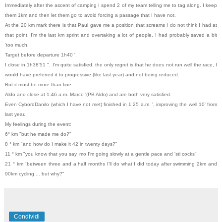
Immediately after the ascent of camping I spend 2 of my team telling me to tag along. I keep
them 1km and then let them go to avoid forcing a passage that I have not.
At the 20 km mark there is that Paul gave me a position that screams I do not think I had at
that point, I'm the last km sprint and overtaking a lot of people, I had probably saved a bit
'too much.
Target before departure 1h40 '.
I close in 1h38'51 ". I'm quite satisfied, the only regret is that he does not run well the race, I
would have preferred it to progressive (like last year) and not being reduced.
But it must be more than fine.
Aldo and close at 1:46 a.m. Marco '(PB Aldo) and are both very satisfied.
Even CybordDanilo (which I have not met) finished in 1:25 a.m. ', improving the well 10' from
last year.
My feelings during the event:
6° km "but he made me do?"
8 ° km "and how do I make it 42 in twenty days?"
11 ° km "you know that you say, mo I'm going slowly at a gentle pace and 'sti cocks"
21 ° km "between three and a half months I'll do what I did today after swimming 2km and
90km cycling ... but why?"
Condividi