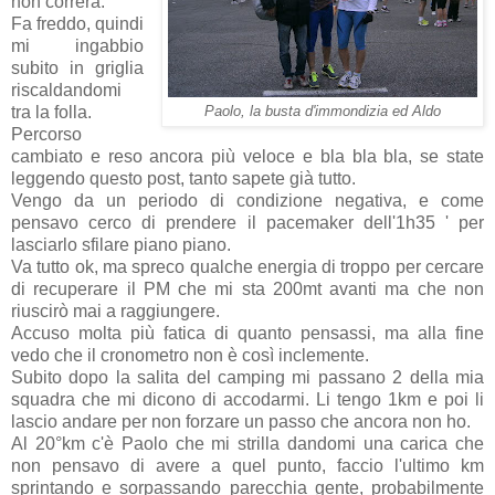
non correrà.
Fa freddo, quindi
mi ingabbio
subito in griglia
riscaldandomi
tra la folla.
Paolo, la busta d'immondizia ed Aldo
Percorso
cambiato e reso ancora più veloce e bla bla bla, se state
leggendo questo post, tanto sapete già tutto.
Vengo da un periodo di condizione negativa, e come
pensavo cerco di prendere il pacemaker dell'1h35 ' per
lasciarlo sfilare piano piano.
Va tutto ok, ma spreco qualche energia di troppo per cercare
di recuperare il PM che mi sta 200mt avanti ma che non
riuscirò mai a raggiungere.
Accuso molta più fatica di quanto pensassi, ma alla fine
vedo che il cronometro non è così inclemente.
Subito dopo la salita del camping mi passano 2 della mia
squadra che mi dicono di accodarmi. Li tengo 1km e poi li
lascio andare per non forzare un passo che ancora non ho.
Al 20°km c'è Paolo che mi strilla dandomi una carica che
non pensavo di avere a quel punto, faccio l'ultimo km
sprintando e sorpassando parecchia gente, probabilmente