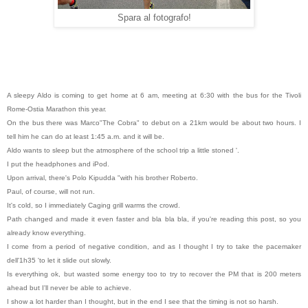
Spara al fotografo!
A sleepy Aldo is coming to get home at 6 am, meeting at 6:30 with the bus for the Tivoli
Rome-Ostia Marathon this year.
On the bus there was Marco"The Cobra" to debut on a 21km would be about two hours. I
tell him he can do at least 1:45 a.m. and it will be.
Aldo wants to sleep but the atmosphere of the school trip a little stoned '.
I put the headphones and iPod.
Upon arrival, there's Polo Kipudda "with his brother Roberto.
Paul, of course, will not run.
It's cold, so I immediately Caging grill warms the crowd.
Path changed and made it even faster and bla bla bla, if you're reading this post, so you
already know everything.
I come from a period of negative condition, and as I thought I try to take the pacemaker
dell'1h35 'to let it slide out slowly.
Is everything ok, but wasted some energy too to try to recover the PM that is 200 meters
ahead but I'll never be able to achieve.
I show a lot harder than I thought, but in the end I see that the timing is not so harsh.