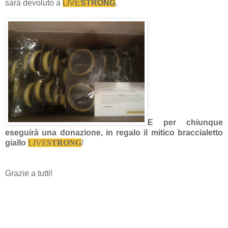
sarà devoluto a
LIVE
STRONG
.
E per chiunque
eseguirà una donazione, in regalo il mitico braccialetto
giallo
LIVE
STRONG
!
Grazie a tutti!