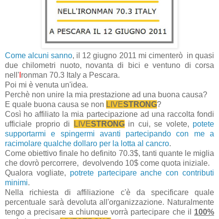
Come alcuni sanno
, il 12 giugno 2011 mi cimenterò in quasi
due chilometri nuoto, novanta di bici e ventuno di corsa
nell'
I
ronman 70.3 Italy a Pescara.
Poi mi è venuta un'idea.
Perchè non unire la mia prestazione ad una buona causa?
E quale buona causa se non
LIVE
STRONG
?
Così ho affiliato la mia partecipazione ad una raccolta fondi
ufficiale proprio di
LIVE
STRONG
in cui, se volete,
potete
supportarmi e spingermi avanti partecipando con me a
racimolare qualche dollaro per la lotta al cancro
.
Come obiettivo finale ho definito 70.3$, tanti quante le miglia
che dovrò percorrere, devolvendo 10$ come quota iniziale.
Qualora vogliate,
potrete partecipare anche con contributi
minimi
.
Nella richiesta di affiliazione c'è da specificare quale
percentuale sarà devoluta all'organizzazione. Naturalmente
tengo a precisare a chiunque vorrà partecipare che il
100%