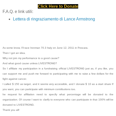
Click Here to Donate
F.A.Q. e link utili:
Lettera di ringraziamento di Lance Armstrong
As some know, I’ll race Ironman 70.3 Italy on June 12, 2011 in Pescara.
Then I got an idea.
Why not join my performance to a good cause?
And what good cause unless LIVESTRONG?
So I affiliate my participation in a fundraising official LIVESTRONG just as, if you like, you
can support me and push me forward to participating with me to raise a few dollars for the
fight against cancer.
I called $ 150 as target, and it seems very accessible, and I donate $ 10 as a start share If
you want, you can participate with minimum contributions too.
he request for affiliation need to specify what percentage will be donated to the
organization. Of course I want to clarify to everyone who can participate in that 100% will be
donated to LIVESTRONG.
Thank you all!