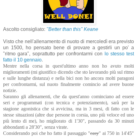
Ascolto consigliato:
"Better than this" Keane
Visto che nell'allenamento di nuoto di mercoledì era previsto
un 1500, ho pensato bene di provare a gestirli un po' a
"ritmo gara", soprattutto per confrontarmi con
lo stesso test
fatto il 10 gennaio
.
Mentre nella corsa in quest'ultimo anno non ho avuto molti
miglioramenti (mi giustifico dicendo che sto lavorando più sul ritmo
e sulle lunghe distanza) e nella bici non ho ancora molti paragoni
per confrontarmi, sul nuoto finalmente comincio ad avere buone
notizie.
Saranno gli allenamenti, che da quest'anno cominciano ad essere
seri e programmati (con tecnica e potenziamento), sarà per la
stagione agonistica che si avvicina, ma in 3 mesi, di fatto con le
stesse situazioni (altre due persone in corsia, uno più veloce ed uno
più lento di me), ho migliorato di 1'30", passando da 30 minuti
abbondanti a 28'30", senza virate.
Considerando poi che ho fatto il passaggio "
easy
" ai 750 in 14'45"