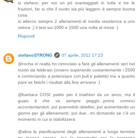
si stefano, per noi un pò svantaggiati in tutte e tre le
frazioni, far si che il nuoto sia più leggero è sempre buona
cosa.
io alterno sempre 2 allenamenti di media resistenza a uno
veloce ;) il test sui 1000 e 1500 una volta al mese :)
Rispondi
stefanoSTRONG
07 aprile, 2011 17:23
@rocha in realtà ho cimnciato a fare gli allenamenti seri nel
nuoto da febbraio (ovvero superando costantemente i 2500
e cominciando a potenziare con pull e palette) ma a quanto
pare se fatichi i risultati alla fine arrivano :)
@barbara COSI' patito per il triathlon da un anno, ma il
guaio è che va sempre peggio...prima cominci
accontentandoti, poi poenndoti obiettivi, poi aumentando un
giorno per gli allenamenti, poi due...mi domando se c'è un
momento in cui si stabilizzerà
@alina la pianificazione degli allenamenti a lungo termine
mi manca ancora, me la riprometto per la prossima