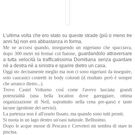
L'ultima volta che ero stato su queste strade (più o meno tre
anni fa) non ero abbastanza in forma.
Me ne accorsi quando, inseguendo un nigeriano che spacciava,
dopo 300 metri mi fermai col fiatone
,
guardandolo attraversare
a tutta velocità la trafficatissima Domitiana senza guardare
nè a destra nè a sinistra e sparire dietro un casa.
Oggi sto decisamente meglio ma non ci sono nigeriani da inseguire,
solo caucasici costretti in body colorati (il risultato però è sempre
che arranco dietro...).
Trovo Castel Volturno così come l'avevo lasciata: grandi
potenzialità (una bella location dove gareggiare, ottima
organizzazione di Neil, soprattutto nella cena pre-gara) e tante
lacune (gestione dei servizi).
La partenza non è all'orario fissato, ma quando sono tutti pronti.
Si nuota in un lago dentro un'oasi naturale. Bellissimo.
Dopo le acque mosse di Pescara e Cerveteri mi sembra di stare in
piscina.