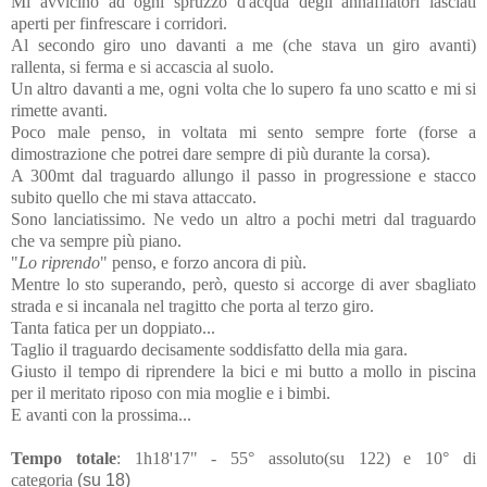
Mi avvicino ad ogni spruzzo d'acqua degli annaffiatori lasciati
aperti per finfrescare i corridori.
Al secondo giro uno davanti a me (che stava un giro avanti)
rallenta, si ferma e si accascia al suolo.
Un altro davanti a me, ogni volta che lo supero fa uno scatto e mi si
rimette avanti.
Poco male penso, in voltata mi sento sempre forte (forse a
dimostrazione che potrei dare sempre di più durante la corsa).
A 300mt dal traguardo allungo il passo in progressione e stacco
subito quello che mi stava attaccato.
Sono lanciatissimo. Ne vedo un altro a pochi metri dal traguardo
che va sempre più piano.
"
Lo riprendo
" penso, e forzo ancora di più.
Mentre lo sto superando, però, questo si accorge di aver sbagliato
strada e si incanala nel tragitto che porta al terzo giro.
Tanta fatica per un doppiato...
Taglio il traguardo decisamente soddisfatto della mia gara.
Giusto il tempo di riprendere la bici e mi butto a mollo in piscina
per il meritato riposo con mia moglie e i bimbi.
E avanti con la prossima...
Tempo totale
: 1h18'17" - 55° assoluto(su 122) e 10° di
categoria
(su 18)