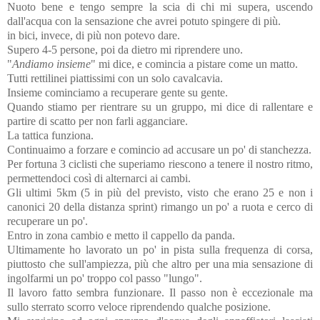
Nuoto bene e tengo sempre la scia di chi mi supera, uscendo
dall'acqua con la sensazione che avrei potuto spingere di più.
in bici, invece, di più non potevo dare.
Supero 4-5 persone, poi da dietro mi riprendere uno.
"
Andiamo insieme
" mi dice, e comincia a pistare come un matto.
Tutti rettilinei piattissimi con un solo cavalcavia.
Insieme cominciamo a recuperare gente su gente.
Quando stiamo per rientrare su un gruppo, mi dice di rallentare e
partire di scatto per non farli agganciare.
La tattica funziona.
Continuaimo a forzare e comincio ad accusare un po' di stanchezza.
Per fortuna 3 ciclisti che superiamo riescono a tenere il nostro ritmo,
permettendoci così di alternarci ai cambi.
Gli ultimi 5km (5 in più del previsto, visto che erano 25 e non i
canonici 20 della distanza sprint) rimango un po' a ruota e cerco di
recuperare un po'.
Entro in zona cambio e metto il cappello da panda.
Ultimamente ho lavorato un po' in pista sulla frequenza di corsa,
piuttosto che sull'ampiezza, più che altro per una mia sensazione di
ingolfarmi un po' troppo col passo "lungo".
Il lavoro fatto sembra funzionare. Il passo non è eccezionale ma
sullo sterrato scorro veloce riprendendo qualche posizione.