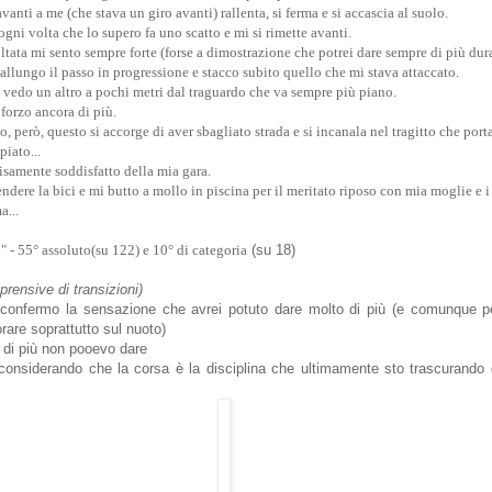
anti a me (che stava un giro avanti) rallenta, si ferma e si accascia al suolo.
ogni volta che lo supero fa uno scatto e mi si rimette avanti.
tata mi sento sempre forte (forse a dimostrazione che potrei dare sempre di più dura
llungo il passo in progressione e stacco subito quello che mi stava attaccato.
 vedo un altro a pochi metri dal traguardo che va sempre più piano.
 forzo ancora di più.
 però, questo si accorge di aver sbagliato strada e si incanala nel tragitto che porta
piato...
isamente soddisfatto della mia gara.
endere la bici e mi butto a mollo in piscina per il meritato riposo con mia moglie e i
a...
" - 55° assoluto(su 122) e 10° di categoria
(su 18)
prensive di transizioni)
: confermo la sensazione che avrei potuto dare molto di più (e comunque p
rare soprattutto sul nuoto)
ui di più non pooevo dare
: considerando che la corsa è la disciplina che ultimamente sto trascurando