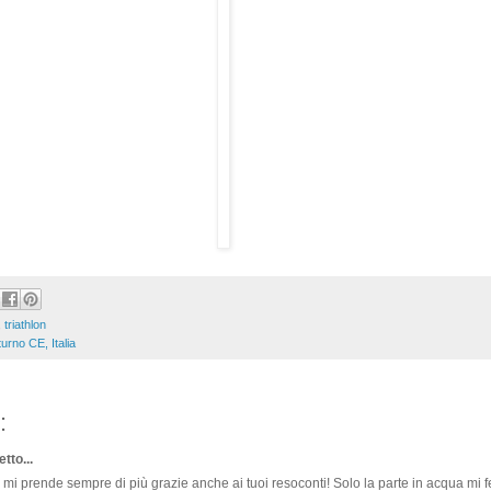
,
triathlon
urno CE, Italia
:
tto...
n mi prende sempre di più grazie anche ai tuoi resoconti! Solo la parte in acqua mi 