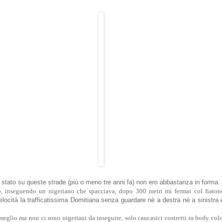
o stato su queste strade (più o meno tre anni fa) non ero abbastanza in forma.
, inseguendo un nigeriano che spacciava, dopo 300 metri mi fermai col fiaton
velocità la trafficatissima Domitiana senza guardare nè a destra nè a sinistra e
glio ma non ci sono nigeriani da inseguire, solo caucasici costretti in body colora