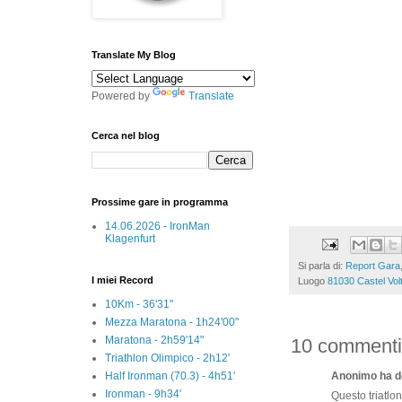
Translate My Blog
Powered by
Translate
Cerca nel blog
Prossime gare in programma
14.06.2026 - IronMan
Klagenfurt
Si parla di:
Report Gara
I miei Record
Luogo
81030 Castel Volt
10Km - 36'31"
Mezza Maratona - 1h24'00"
Maratona - 2h59'14"
10 commenti
Triathlon Olimpico - 2h12'
Half Ironman (70.3) - 4h51'
Anonimo ha de
Ironman - 9h34'
Questo triatlo