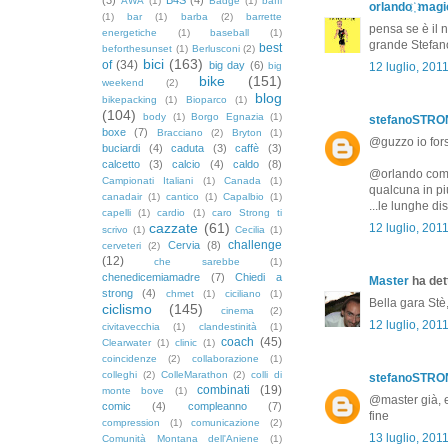
AWA
(1)
Badge
(1)
baffi
orlando ҉ magi
(1)
bar
(1)
barba
(2)
barrette
pensa se è il n
energetiche
(1)
baseball
(1)
grande Stefano,
best
beforthesunset
(1)
Berlusconi
(2)
bici
(163)
of
(34)
big day
(6)
big
12 luglio, 201
bike
(151)
weekend
(2)
blog
bikepacking
(1)
Bioparco
(1)
(104)
body
(1)
Borgo Egnazia
(1)
stefanoSTR
boxe
(7)
Bracciano
(2)
Bryton
(1)
@guzzo io fors
buciardi
(4)
caduta
(3)
caffè
(3)
calcetto
(3)
calcio
(4)
caldo
(8)
@orlando come 
Campionati Italiani
(1)
Canada
(1)
qualcuna in più
canadair
(1)
cantico
(1)
Capalbio
(1)
...le lunghe di
capelli
(1)
cardio
(1)
caro Strong ti
cazzate
(61)
12 luglio, 201
scrivo
(1)
Cecilia
(1)
challenge
Cervia
(8)
cerveteri
(2)
(12)
che sarebbe
(1)
chenedicemiamadre
(7)
Chiedi a
Master
ha dett
strong
(4)
chmet
(1)
ciciliano
(1)
Bella gara Stè,
ciclismo
(145)
cinema
(2)
12 luglio, 201
civitavecchia
(1)
clandestinità
(1)
coach
(45)
Clearwater
(1)
clinic
(1)
coincidenze
(2)
collaborazione
(1)
colleghi
(2)
ColleMarathon
(2)
colli di
stefanoSTR
combinati
(19)
monte bove
(1)
@master già, e 
comic
(4)
compleanno
(7)
fine
compression
(1)
comunicazione
(2)
13 luglio, 201
Comunità Montana dell'Aniene
(1)