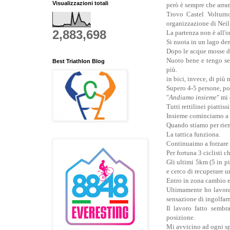
Visualizzazioni totali
però è sempre che arranc
Trovo Castel Volturno
organizzazione di Neil,
2,883,698
La partenza non è all'o
Si nuota in un lago den
Dopo le acque mosse di 
Nuoto bene e tengo sem
Best Triathlon Blog
più.
in bici, invece, di più
Supero 4-5 persone, po
"
Andiamo insieme
" mi
Tutti rettilinei piattis
Insieme cominciamo a r
Quando stiamo per rient
La tattica funziona.
Continuaimo a forzare 
Per fortuna 3 ciclisti 
Gli ultimi 5km (5 in pi
e cerco di recuperare u
Entro in zona cambio e
Ultimamente ho lavorat
sensazione di ingolfar
Il lavoro fatto sembr
posizione.
Mi avvicino ad ogni spr