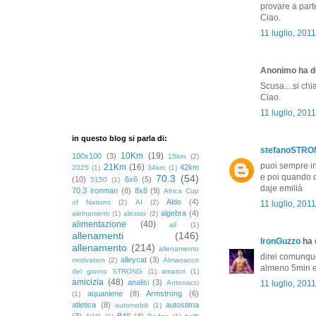
provare a part
Ciao.
11 luglio, 201
Anonimo ha de
Scusa....si chi
Ciao.
11 luglio, 201
in questo blog si parla di:
stefanoSTR
10Km
(19)
100x100
(3)
15km
(2)
puoi sempre in
21Km
(16)
42km
2025
(1)
34km
(1)
e poi quando d
70.3
(54)
(10)
6x6
(5)
5150
(1)
daje emilià
70.3 ironman
(8)
8x8
(9)
Africa Cup
Aldo
(4)
of Nations
(2)
AI
(2)
11 luglio, 201
algebra
(4)
alelnamenti
(1)
alessio
(2)
alimentazione
(40)
all
(1)
allenamenti
(146)
IronGuzzo
ha d
allenamento
(214)
allenamento
direi comunque
alleycat
(3)
motivation
(2)
Almanacco
almeno 5min e 
del giorno STRONG
(1)
amatori
(1)
amicizia
(48)
analisi
(3)
Antonacci
11 luglio, 201
aquaniene
(8)
Armstrong
(6)
(1)
atletica
(8)
autostima
automobili
(1)
(3)
B4S
(4)