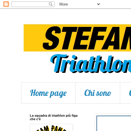
Home page
Chi sono
La squadra di triathlon più figa
che c'è