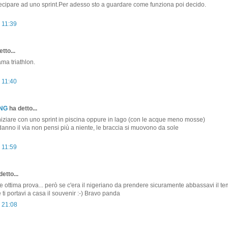
ecipare ad uno sprint.Per adesso sto a guardare come funziona poi decido.
1 11:39
tto...
ama triathlon.
1 11:40
ONG
ha detto...
iziare con uno sprint in piscina oppure in lago (con le acque meno mosse)
anno il via non pensi più a niente, le braccia si muovono da sole
1 11:59
etto...
 ottima prova... però se c'era il nigeriano da prendere sicuramente abbassavi il te
ti portavi a casa il souvenir :-) Bravo panda
1 21:08