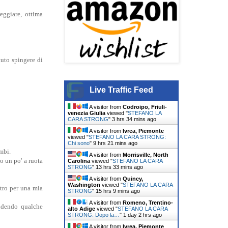
eggiare, ottima
uto spingere di
Live Traffic Feed
A visitor from
Codroipo, Friuli-
venezia Giulia
viewed "
STEFANO LA
CARA STRONG
"
3 hrs 34 mins ago
A visitor from
Ivrea, Piemonte
viewed "
STEFANO LA CARA STRONG:
Chi sono
"
9 hrs 21 mins ago
ambi.
A visitor from
Morrisville, North
o un po' a ruota
Carolina
viewed "
STEFANO LA CARA
STRONG
"
13 hrs 33 mins ago
A visitor from
Quincy,
Washington
viewed "
STEFANO LA CARA
ltro per una mia
STRONG
"
15 hrs 9 mins ago
A visitor from
Romeno, Trentino-
endendo qualche
alto Adige
viewed "
STEFANO LA CARA
STRONG: Dopo la…
"
1 day 2 hrs ago
A visitor from
Ivrea, Piemonte