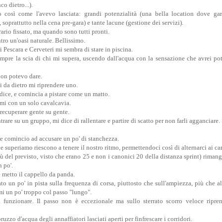
o dietro...).
 così come l'avevo lasciata: grandi potenzialità (una bella location dove gar
 soprattutto nella cena pre-gara) e tante lacune (gestione dei servizi).
rario fissato, ma quando sono tutti pronti.
tro un'oasi naturale. Bellissimo.
Pescara e Cerveteri mi sembra di stare in piscina.
pre la scia di chi mi supera, uscendo dall'acqua con la sensazione che avrei pot
 non potevo dare.
i da dietro mi riprendere uno.
 dice, e comincia a pistare come un matto.
simi con un solo cavalcavia.
ecuperare gente su gente.
rare su un gruppo, mi dice di rallentare e partire di scatto per non farli agganciare.
e comincio ad accusare un po' di stanchezza.
che superiamo riescono a tenere il nostro ritmo, permettendoci così di alternarci ai c
ù del previsto, visto che erano 25 e non i canonici 20 della distanza sprint) rimang
n po'.
 metto il cappello da panda.
o un po' in pista sulla frequenza di corsa, piuttosto che sull'ampiezza, più che a
mi un po' troppo col passo "lungo".
a funzionare. Il passo non è eccezionale ma sullo sterrato scorro veloce ripr
uzzo d'acqua degli annaffiatori lasciati aperti per finfrescare i corridori.