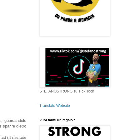
STEFANOSTRONG su Tick Tock
Translate Website
Vuoi farmi un regalo?
e
,
guardandolo
 sparire dietro
ti (il risultato