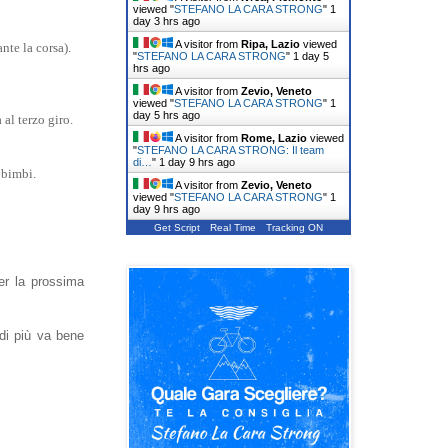
viewed "
STEFANO LA CARA STRONG
"
1
day 3 hrs ago
A visitor from
Ripa, Lazio
viewed
nte la corsa).
"
STEFANO LA CARA STRONG
"
1 day 5
hrs ago
A visitor from
Zevio, Veneto
viewed "
STEFANO LA CARA STRONG
"
1
day 5 hrs ago
 al terzo giro.
A visitor from
Rome, Lazio
viewed
"
STEFANO LA CARA STRONG: Il team
di…
"
1 day 9 hrs ago
 bimbi.
A visitor from
Zevio, Veneto
viewed "
STEFANO LA CARA STRONG
"
1
day 9 hrs ago
Get Script
Real Time
Tracking ON
er la prossima
 di più va bene