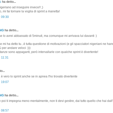
c
ha detto...
igeriano ad inseguire invece!! ;)
 mi fai tornare la voglia di sprint a manetta!
1 09:30
ONG
ha detto...
e lo avrei abbassato di 5minuti, ma comunque mi arrivava lui davanti :)
mi ha detto tu...è tutta questione di motivazioni (e gli spacciatori nigeriani ne h
 per andare veloci :)))
stanze sono appaganti, però intervallarle con qualche sprint è divertente!
1 11:31
o...
 è vero lo sprint anche se in apnea l'ho trovato divertente
1 19:07
ONG
ha detto...
poi ti impegna meno mentalmente, non ti devi gestire, dai tutto quello che hai dall'i
1 08:57