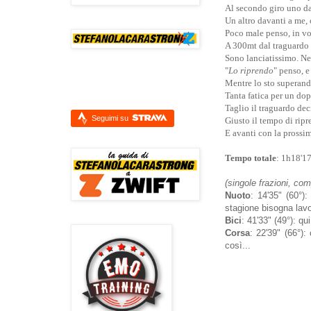
Al secondo giro uno dav
Un altro davanti a me, 
Poco male penso, in vol
A 300mt dal traguardo a
Sono lanciatissimo. Ne
"
Lo riprendo
" penso, e
Mentre lo sto superando,
Tanta fatica per un dop
Taglio il traguardo dec
Seguimi su
Giusto il tempo di ripr
E avanti con la prossim
Tempo totale
: 1h18'17
(singole frazioni, com
Nuoto
: 14'35" (60°)
stagione bisogna lavo
Bici
: 41'33" (49°): q
Corsa
: 22'39" (66°)
così...