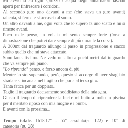
Mi avvicino ad ogni spruzzo d'acqua degli annaffiatori lasciati
aperti per finfrescare i corridori.
Al secondo giro uno davanti a me (che stava un giro avanti)
rallenta, si ferma e si accascia al suolo.
Un altro davanti a me, ogni volta che lo supero fa uno scatto e mi si
rimette avanti.
Poco male penso, in voltata mi sento sempre forte (forse a
dimostrazione che potrei dare sempre di più durante la corsa).
A 300mt dal traguardo allungo il passo in progressione e stacco
subito quello che mi stava attaccato.
Sono lanciatissimo. Ne vedo un altro a pochi metri dal traguardo
che va sempre più piano.
"
Lo riprendo
" penso, e forzo ancora di più.
Mentre lo sto superando, però, questo si accorge di aver sbagliato
strada e si incanala nel tragitto che porta al terzo giro.
Tanta fatica per un doppiato...
Taglio il traguardo decisamente soddisfatto della mia gara.
Giusto il tempo di riprendere la bici e mi butto a mollo in piscina
per il meritato riposo con mia moglie e i bimbi.
E avanti con la prossima...
Tempo totale
: 1h18'17" - 55° assoluto(su 122) e 10° di
categoria
(su 18)