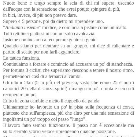
Nuoto bene e tengo sempre la scia di chi mi supera, uscendo
dall'acqua con la sensazione che avrei potuto spingere di più.
in bici, invece, di più non potevo dare.
Supero 4-5 persone, poi da dietro mi riprendere uno.
"
Andiamo insieme
" mi dice, e comincia a pistare come un matto.
Tutti rettilinei piattissimi con un solo cavalcavia.
Insieme cominciamo a recuperare gente su gente.
Quando stiamo per rientrare su un gruppo, mi dice di rallentare e
partire di scatto per non farli agganciare.
La tattica funziona.
Continuaimo a forzare e comincio ad accusare un po' di stanchezza.
Per fortuna 3 ciclisti che superiamo riescono a tenere il nostro ritmo,
permettendoci così di alternarci ai cambi.
Gli ultimi 5km (5 in più del previsto, visto che erano 25 e non i
canonici 20 della distanza sprint) rimango un po' a ruota e cerco di
recuperare un po'.
Entro in zona cambio e metto il cappello da panda.
Ultimamente ho lavorato un po' in pista sulla frequenza di corsa,
piuttosto che sull'ampiezza, più che altro per una mia sensazione di
ingolfarmi un po' troppo col passo "lungo".
Il lavoro fatto sembra funzionare. Il passo non è eccezionale ma
sullo sterrato scorro veloce riprendendo qualche posizione.