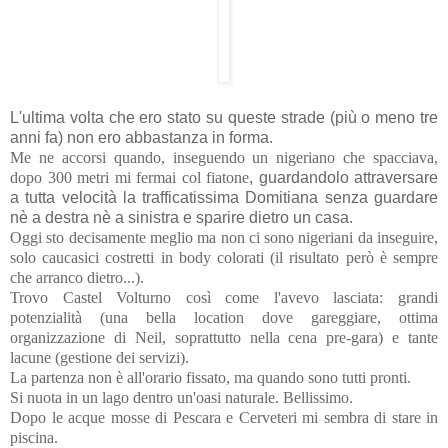
L'ultima volta che ero stato su queste strade (più o meno tre
anni fa) non ero abbastanza in forma.
Me ne accorsi quando, inseguendo un nigeriano che spacciava,
dopo 300 metri mi fermai col fiatone
,
guardandolo attraversare
a tutta velocità la trafficatissima Domitiana senza guardare
nè a destra nè a sinistra e sparire dietro un casa.
Oggi sto decisamente meglio ma non ci sono nigeriani da inseguire,
solo caucasici costretti in body colorati (il risultato però è sempre
che arranco dietro...).
Trovo Castel Volturno così come l'avevo lasciata: grandi
potenzialità (una bella location dove gareggiare, ottima
organizzazione di Neil, soprattutto nella cena pre-gara) e tante
lacune (gestione dei servizi).
La partenza non è all'orario fissato, ma quando sono tutti pronti.
Si nuota in un lago dentro un'oasi naturale. Bellissimo.
Dopo le acque mosse di Pescara e Cerveteri mi sembra di stare in
piscina.