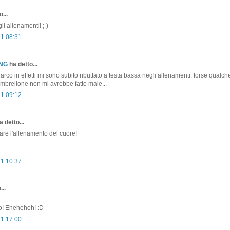
...
i allenamenti! ;-)
11 08:31
ONG
ha detto...
co in effetti mi sono subito ributtato a testa bassa negli allenamenti. forse qualche
'ombrellone non mi avrebbe fatto male...
11 09:12
 detto...
are l'allenamento del cuore!
11 10:37
...
co! Eheheheh! :D
11 17:00