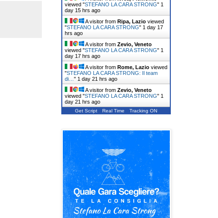
viewed "
STEFANO LA CARA STRONG
"
1
day 15 hrs ago
A visitor from
Ripa, Lazio
viewed
"
STEFANO LA CARA STRONG
"
1 day 17
hrs ago
A visitor from
Zevio, Veneto
viewed "
STEFANO LA CARA STRONG
"
1
day 17 hrs ago
A visitor from
Rome, Lazio
viewed
"
STEFANO LA CARA STRONG: Il team
di…
"
1 day 21 hrs ago
A visitor from
Zevio, Veneto
viewed "
STEFANO LA CARA STRONG
"
1
day 21 hrs ago
Get Script
Real Time
Tracking ON