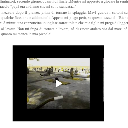
eliminatori, secondo girone, quanrti di finale...Mentre mi appresto a giocare la sem
raccio "papà ora andiamo che mi sono stancata..."
la mezzora dopo il pranzo, prima di tornare in spiaggia, Mavi guarda i cartoni 
 qualche flessione e addominali. Appena mi piego però, su questo cazzo di "Bianc
ni 3 minuti una canzoncina in inglese sottotitolata che mia figlia mi prega di leggerl
al lavoro. Non mi frega di tornare a lavoro, nè di essere andato via dal mare, n
a quanto mi manca la mia piccola!