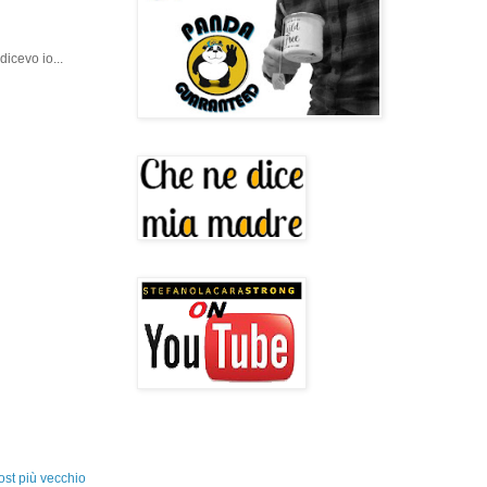
icevo io...
ost più vecchio