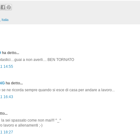
Italia
9
ha detto...
antastici....guai a non averli.... BEN TORNATO
11 14:55
ONG
ha detto...
 ce se ne ricorda sempre quando si esce di casa per andare a lavoro...
11 16:43
to...
la sei spassato come non mai!!! ^_^
vo lavoro e allenamenti ;-)
11 18:27