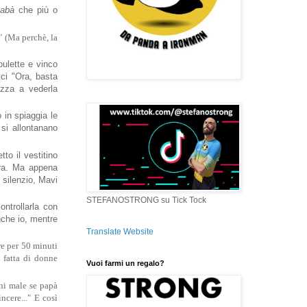
Babà
che più o
" (Ma perchè, la
oulette e vinco
ici "Ora, basta
ezza a vederla
 in spiaggia le
si allontanano
to il vestitino
ira. Ma appena
 silenzio, Mavi
STEFANOSTRONG su Tick Tock
ontrollarla con
nche io, mentre
Translate Website
re per 50 minuti
 fatta di donne
Vuoi farmi un regalo?
ani male se papà
cere..." E così