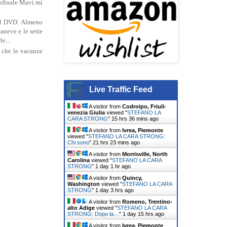
infinale Mavi mi
sul DVD. Almeno
aneve e le sette
e...
è che le vacanze
Live Traffic Feed
A visitor from
Codroipo, Friuli-
venezia Giulia
viewed "
STEFANO LA
CARA STRONG
"
15 hrs 36 mins ago
A visitor from
Ivrea, Piemonte
viewed "
STEFANO LA CARA STRONG:
Chi sono
"
21 hrs 23 mins ago
A visitor from
Morrisville, North
Carolina
viewed "
STEFANO LA CARA
STRONG
"
1 day 1 hr ago
A visitor from
Quincy,
Washington
viewed "
STEFANO LA CARA
STRONG
"
1 day 3 hrs ago
A visitor from
Romeno, Trentino-
alto Adige
viewed "
STEFANO LA CARA
STRONG: Dopo la…
"
1 day 15 hrs ago
A visitor from
Ivrea, Piemonte