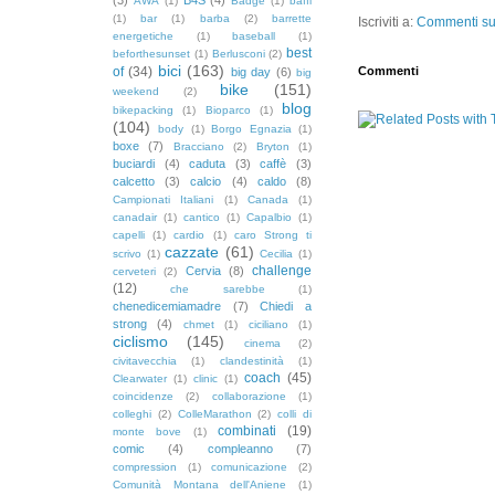
AWA
(1)
Badge
(1)
baffi
(1)
bar
(1)
barba
(2)
barrette
Iscriviti a:
Commenti sul
energetiche
(1)
baseball
(1)
best
beforthesunset
(1)
Berlusconi
(2)
bici
(163)
Commenti
of
(34)
big day
(6)
big
bike
(151)
weekend
(2)
blog
bikepacking
(1)
Bioparco
(1)
(104)
body
(1)
Borgo Egnazia
(1)
boxe
(7)
Bracciano
(2)
Bryton
(1)
buciardi
(4)
caduta
(3)
caffè
(3)
calcetto
(3)
calcio
(4)
caldo
(8)
Campionati Italiani
(1)
Canada
(1)
canadair
(1)
cantico
(1)
Capalbio
(1)
capelli
(1)
cardio
(1)
caro Strong ti
cazzate
(61)
scrivo
(1)
Cecilia
(1)
challenge
Cervia
(8)
cerveteri
(2)
(12)
che sarebbe
(1)
chenedicemiamadre
(7)
Chiedi a
strong
(4)
chmet
(1)
ciciliano
(1)
ciclismo
(145)
cinema
(2)
civitavecchia
(1)
clandestinità
(1)
coach
(45)
Clearwater
(1)
clinic
(1)
coincidenze
(2)
collaborazione
(1)
colleghi
(2)
ColleMarathon
(2)
colli di
combinati
(19)
monte bove
(1)
comic
(4)
compleanno
(7)
compression
(1)
comunicazione
(2)
Comunità Montana dell'Aniene
(1)