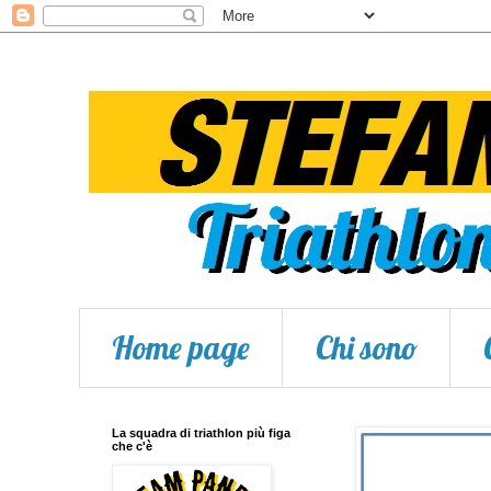
Home page
Chi sono
La squadra di triathlon più figa
che c'è