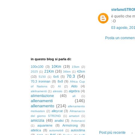
stefanoSTR
è quello che m
:-D
03 agosto, 20
Posta un commen
in questo blog si parla di:
10Km
(19)
100x100
(3)
15km
(2)
21Km
(16)
42km
2025
(1)
34km
(1)
70.3
(54)
(10)
6x6
(5)
5150
(1)
70.3 ironman
(8)
8x8
(9)
Africa Cup
Aldo
(4)
of Nations
(2)
AI
(2)
algebra
(4)
alelnamenti
(1)
alessio
(2)
alimentazione
(40)
all
(1)
allenamenti
(146)
allenamento
(214)
allenamento
alleycat
(3)
motivation
(2)
Almanacco
del giorno STRONG
(1)
amatori
(1)
amicizia
(48)
analisi
(3)
Antonacci
aquaniene
(8)
Armstrong
(6)
(1)
atletica
(8)
autostima
automobili
(1)
Post più recente
(3)
B4S
(4)