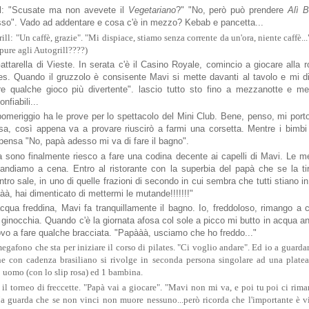
ll: "Scusate ma non avevete il
Vegetariano
?" "No, però può prendere
Alì 
sso". Vado ad addentare e cosa c'è in mezzo? Kebab e pancetta...
ll: "Un caffè, grazie". "Mi dispiace, stiamo senza corrente da un'ora, niente caffè...
 pure agli Autogrill????)
attarella di Vieste. In serata c'è il Casino Royale, comincio a giocare alla r
es. Quando il gruzzolo è consisente Mavi si mette davanti al tavolo e mi d
e qualche gioco più divertente". lascio tutto sto fino a mezzanotte e m
onfiabili...
 pomeriggio ha le prove per lo spettacolo del Mini Club. Bene, penso, mi porto
sa, così appena va a provare riuscirò a farmi una corsetta. Mentre i bimbi 
ipensa "No, papà adesso mi va di fare il bagno".
 sono finalmente riesco a fare una codina decente ai capelli di Mavi. Le met
 andiamo a cena. Entro al ristorante con la superbia del papà che se la t
ntro sale, in uno di quelle frazioni di secondo in cui sembra che tutti stiano in
àà, hai dimenticato di mettermi le mutande!!!!!!!"
cqua freddina, Mavi fa tranquillamente il bagno. Io, freddoloso, rimango a c
le ginocchia. Quando c'è la giornata afosa col sole a picco mi butto in acqua a
vo a fare qualche bracciata. "Papààà, usciamo che ho freddo..."
egafono che sta per iniziare il corso di pilates. "Ci voglio andare". Ed io a guarda
 che con cadenza brasiliano si rivolge in seconda persona singolare ad una platea
 uomo (con lo slip rosa) ed 1 bambina.
e il torneo di freccette. "Papà vai a giocare". "Mavi non mi va, e poi tu poi ci rim
a guarda che se non vinci non muore nessuno...però ricorda che l'importante è vin