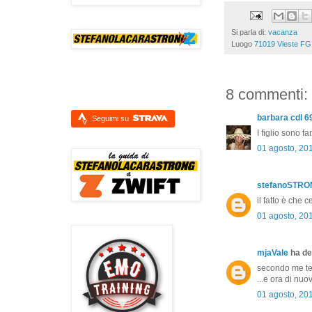
Si parla di:
vacanza
Luogo
71019 Vieste FG, 
8 commenti:
barbara cdl 6
Seguimi su
I figlio sono f
01 agosto, 20
stefanoSTR
il fatto è che
01 agosto, 20
mjaVale
ha det
secondo me te 
...e ora di nuo
01 agosto, 20