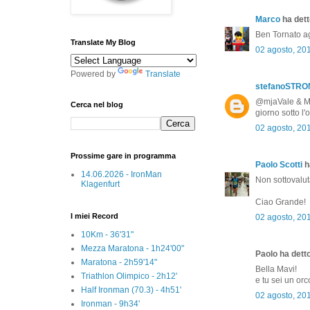
Marco
ha detto
Ben Tornato agl
Translate My Blog
02 agosto, 20
Powered by
Translate
stefanoSTR
@mjaVale & Mar
Cerca nel blog
giorno sotto l
02 agosto, 20
Prossime gare in programma
Paolo Scotti
ha
14.06.2026 - IronMan
Non sottovalut
Klagenfurt
Ciao Grande!
I miei Record
02 agosto, 20
10Km - 36'31"
Mezza Maratona - 1h24'00"
Paolo ha detto
Maratona - 2h59'14"
Bella Mavi!
Triathlon Olimpico - 2h12'
e tu sei un or
Half Ironman (70.3) - 4h51'
02 agosto, 20
Ironman - 9h34'