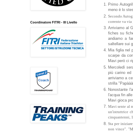
Primo Autogri
meno è lo ste
Secondo Autogri
corrente va via
Coordinatore FITRI - III Livello
Arriviamo al G
fiches su fich
andiamo a far
saltellare sui g
Mia figlia nel
scarpe da cor
Mavi però ci r
Mercoledì sera
più carino ed
arriviamo a ce
strilla "Papààà
Nonostante l'a
l'acqua fin al
Mavi gioca pro
Mavi sente al m
un'istruttrice
cinquantenni, 1
Sta per iniziar
non vince". "M