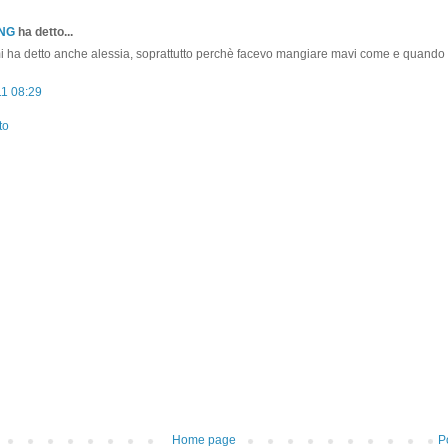
ONG
ha detto...
i ha detto anche alessia, soprattutto perchè facevo mangiare mavi come e quando d
11 08:29
to
Home page
P