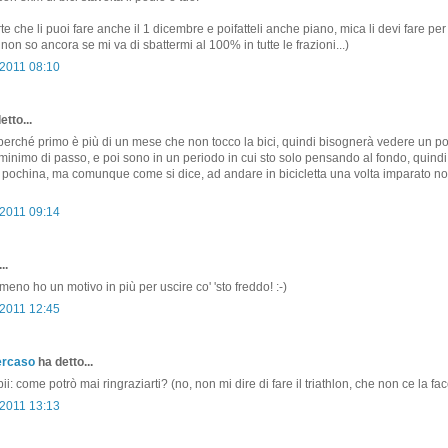
 che li puoi fare anche il 1 dicembre e poifatteli anche piano, mica li devi fare per
 non so ancora se mi va di sbattermi al 100% in tutte le frazioni...)
2011 08:10
etto...
erché primo è più di un mese che non tocco la bici, quindi bisognerà vedere un po'
minimo di passo, e poi sono in un periodo in cui sto solo pensando al fondo, quindi
pochina, ma comunque come si dice, ad andare in bicicletta una volta imparato no
2011 09:14
..
lmeno ho un motivo in più per uscire co' 'sto freddo! :-)
2011 12:45
ercaso
ha detto...
bii: come potrò mai ringraziarti? (no, non mi dire di fare il triathlon, che non ce la facc
2011 13:13