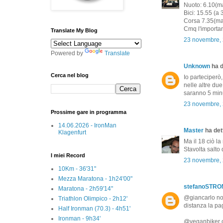
Nuoto: 6.10(mar
Bici: 15.55 (a
Corsa 7.35(mar
Cmq l'important
Translate My Blog
23 novembre, 
Powered by
Translate
Unknown
ha d
Cerca nel blog
Io parteciperò
nelle altre due
saranno 5 minu
23 novembre, 
Prossime gare in programma
14.06.2026 - IronMan
Master
ha dett
Klagenfurt
Ma il 18 ciò la
Stavolta salto d
I miei Record
23 novembre, 
10Km - 36'31"
Mezza Maratona - 1h24'00"
stefanoSTR
Maratona - 2h59'14"
@giancarlo non
Triathlon Olimpico - 2h12'
distanza la p
Half Ironman (70.3) - 4h51'
Ironman - 9h34'
@veganbiker co