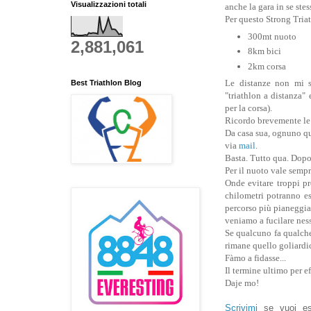
Visualizzazioni totali
anche la gara in se stes
Per questo Strong Tria
300mt nuoto
2,881,061
8km bici
2km corsa
Le distanze non mi s
Best Triathlon Blog
"triathlon a distanza"
per la corsa).
Ricordo brevemente le 
Da casa sua, ognuno qua
via
mail
.
Basta. Tutto qua. Dopo
Per il nuoto vale sempr
Onde evitare troppi pr
chilometri potranno es
percorso più pianeggia
veniamo a fucilare nes
Se qualcuno fa qualche
rimane quello goliardic
Fàmo a fidasse...
Il termine ultimo per e
Daje mo!
Scrivimi
se vuoi esse