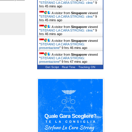
"
STEFANO LA CARA STRONG: clinic
"
9
hrs 45 mins ago
A visitor from
Singapore
viewed
"
STEFANO LA CARA STRONG: clinic
"
9
hrs 45 mins ago
A visitor from
Singapore
viewed
"
STEFANO LA CARA STRONG: clinic
"
9
hrs 46 mins ago
A visitor from
Singapore
viewed
"
STEFANO LA CARA STRONG:
presentazione
"
9 hrs 46 mins ago
A visitor from
Singapore
viewed
"
STEFANO LA CARA STRONG:
presentazione
"
9 hrs 47 mins ago
Get Script
Real Time
Tracking ON