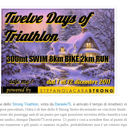
ne dello
Strong Triathlon
, vinta da
Daniele75
, è arrivato il tempo di rimetterci i
ost precedenti, l'idea è di fare delle 6 Strong Series decretando un vincitore finale.
azione dei punteggi sarà di un punto per ogni posizione invertita della classifica tota
mo undici, dunque Daniele75 avrà preso 11 punti e così a scendere fino al punto d
anno numerose e più punti ci saranno in palio; probabilmente non è un criterio equ