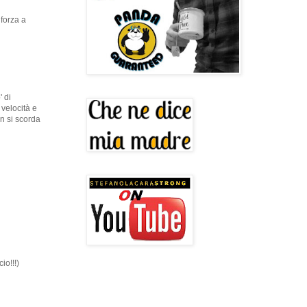
 forza a
 di
 velocità e
n si scorda
io!!!)