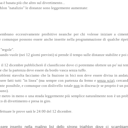
sa è basata più che altro sul divertimento...
thlon "natalizio" le distanze sono leggermente aumentate:
embrano eccessivamente proibitive neanche per chi volesse iniziare a ciment
 e comunque possono essere anche inserite nella programmazione di qualche ripetu
"regole".
ndo vuole (nei 12 giorni previsti) si prende il tempo sulle distanze stabilite e po
 il 12 dicembre pubblicherò il classificone dove ci potremmo sfottere un po' sui te
e che la partenza deve essere da bordo vasca senza tuffo.
oblemi stavolta facciamo che la frazione in bici non deve essere divisa in andat
sere fatti tutti "in linea" (ma sempre con partenza da fermo e
senza scia
), cercan
nte possibile, e comunque con dislivello totale
non
in discesa (e se proprio è un po
suno).
 metro in meno o una strada leggermente più semplice naturalmente non è un probl
o di divertimento e presa in giro.
ffettuare le prove sarà le 24:00 del 12 dicembre.
re inserito nella mailing list dello strong triathlon dove ci scambia