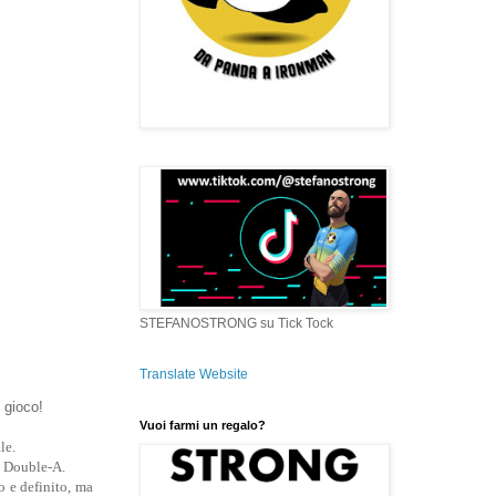
STEFANOSTRONG su Tick Tock
Translate Website
n gioco!
Vuoi farmi un regalo?
le.
i Double-A.
o e definito, ma