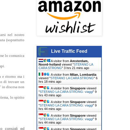
arsi nel nostro
ta (soprattutto
Live Traffic Feed
i me lo comunica
A visitor from
Amsterdam,
Noord-holland
viewed "
STEFANO LA
mpi.
CARA STRONG
"
3 hrs 21 mins ago
A visitor from
Milan, Lombardia
a e ritorno ma i
viewed "
STEFANO LA CARA STRONG
"
6
do di trovare un
hrs 18 mins ago
' in discesa non
A visitor from
Singapore
viewed
"
STEFANO LA CARA STRONG: viaggi
"
9
hrs 43 mins ago
ema, lo spirito
A visitor from
Singapore
viewed
"
STEFANO LA CARA STRONG: viaggi
"
9
hrs 44 mins ago
A visitor from
Singapore
viewed
"
STEFANO LA CARA STRONG: viaggi
"
9
hrs 44 mins ago
mo consigli ed
A visitor from
Singapore
viewed