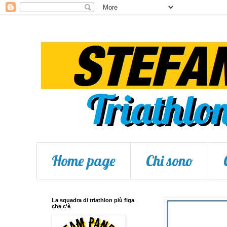
Home page
Chi sono
La squadra di triathlon più figa
che c'è