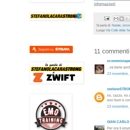
informazioni!
Si parla di:
Natale
,
stron
Luogo
Via Colle della Ta
11 commenti
Seguimi su
economistap
...va bene anc
23 novembre, 
stefanoSTR
no, cazzo, no 
esci fuori e c
23 novembre, 
GIAN CARLO
Per ora ti enunc