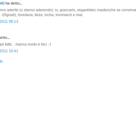
ONG
ha detto...
no aderito (o stanno aderendo): io, giancarlo, veganbiker, master(che se convinve
-20gradi), loredana, ibiza, rocha, ironmanzi e mac
2011 08:13
etto...
ià fatto... manca nuoto e bici :-)
2011 10:41
to