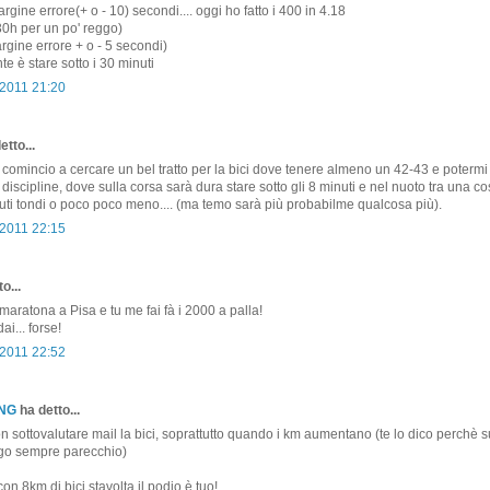
gine errore(+ o - 10) secondi.... oggi ho fatto i 400 in 4.18
 30h per un po' reggo)
gine errore + o - 5 secondi)
e è stare sotto i 30 minuti
2011 21:20
etto...
, comincio a cercare un bel tratto per la bici dove tenere almeno un 42-43 e potermi
 discipline, dove sulla corsa sarà dura stare sotto gli 8 minuti e nel nuoto tra una cos
ti tondi o poco poco meno.... (ma temo sarà più probabilme qualcosa più).
2011 22:15
o...
 maratona a Pisa e tu me fai fà i 2000 a palla!
ai... forse!
2011 22:52
ONG
ha detto...
 sottovalutare mail la bici, soprattutto quando i km aumentano (te lo dico perchè s
ago sempre parecchio)
n 8km di bici stavolta il podio è tuo!