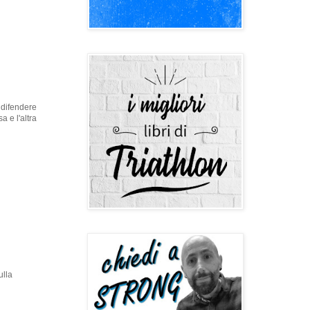
 difendere
a e l'altra
ulla