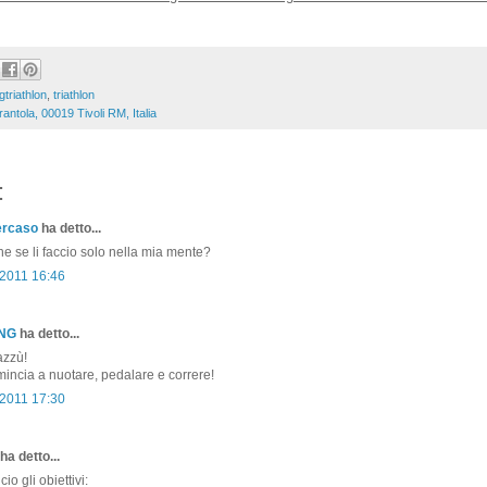
gtriathlon
,
triathlon
rantola, 00019 Tivoli RM, Italia
:
ercaso
ha detto...
he se li faccio solo nella mia mente?
2011 16:46
ONG
ha detto...
azzù!
omincia a nuotare, pedalare e correre!
2011 17:30
ha detto...
io gli obiettivi: