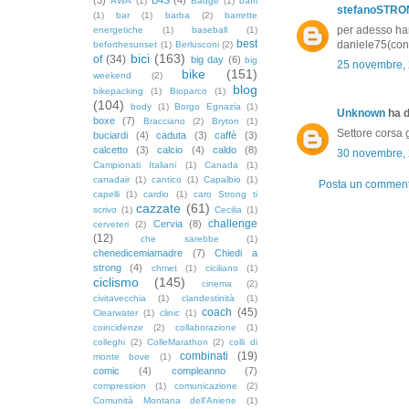
AWA
(1)
Badge
(1)
baffi
stefanoSTR
(1)
bar
(1)
barba
(2)
barrette
per adesso han
energetiche
(1)
baseball
(1)
best
daniele75(con 
beforthesunset
(1)
Berlusconi
(2)
bici
(163)
of
(34)
big day
(6)
big
25 novembre, 
bike
(151)
weekend
(2)
blog
bikepacking
(1)
Bioparco
(1)
(104)
body
(1)
Borgo Egnazia
(1)
Unknown
ha d
boxe
(7)
Bracciano
(2)
Bryton
(1)
Settore corsa g
buciardi
(4)
caduta
(3)
caffè
(3)
calcetto
(3)
calcio
(4)
caldo
(8)
30 novembre, 
Campionati Italiani
(1)
Canada
(1)
canadair
(1)
cantico
(1)
Capalbio
(1)
Posta un commen
capelli
(1)
cardio
(1)
caro Strong ti
cazzate
(61)
scrivo
(1)
Cecilia
(1)
challenge
Cervia
(8)
cerveteri
(2)
(12)
che sarebbe
(1)
chenedicemiamadre
(7)
Chiedi a
strong
(4)
chmet
(1)
ciciliano
(1)
ciclismo
(145)
cinema
(2)
civitavecchia
(1)
clandestinità
(1)
coach
(45)
Clearwater
(1)
clinic
(1)
coincidenze
(2)
collaborazione
(1)
colleghi
(2)
ColleMarathon
(2)
colli di
combinati
(19)
monte bove
(1)
comic
(4)
compleanno
(7)
compression
(1)
comunicazione
(2)
Comunità Montana dell'Aniene
(1)