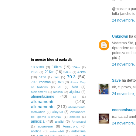
@master a parte
tutta (anche io
24 novembre, 
Unknown
ha d
Vedremo Stè, p
riprendere un 
potenza ne ho 
più :)
in questo blog si parla di:
24 novembre, 
10Km
(19)
100x100
(3)
15km
(2)
21Km
(16)
42km
2025
(1)
34km
(1)
70.3
(54)
(10)
6x6
(5)
5150
(1)
Save
ha detto.
70.3 ironman
(8)
8x8
(9)
Africa Cup
ok, ci provo, a
Aldo
(4)
of Nations
(2)
AI
(2)
algebra
(4)
alelnamenti
(1)
alessio
(2)
24 novembre, 
alimentazione
(40)
all
(1)
allenamenti
(146)
allenamento
(213)
allenamento
economistap
alleycat
(3)
motivation
(2)
Almanacco
iscritta ad ano
del giorno STRONG
(1)
amatori
(1)
amicizia
(48)
analisi
(3)
Antonacci
24 novembre, 
aquaniene
(8)
Armstrong
(6)
(1)
atletica
(8)
autostima
automobili
(1)
(3)
B4S
(4)