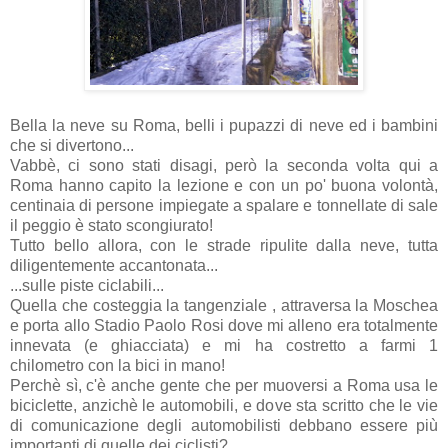
Bella la neve su Roma, belli i pupazzi di neve ed i bambini
che si divertono...
Vabbè, ci sono stati disagi, però la seconda volta qui a
Roma hanno capito la lezione e con un po' buona volontà,
centinaia di persone impiegate a spalare e tonnellate di sale
il peggio è stato scongiurato!
Tutto bello allora, con le strade ripulite dalla neve, tutta
diligentemente accantonata...
...sulle piste ciclabili...
Quella che costeggia la tangenziale , attraversa la Moschea
e porta allo Stadio Paolo Rosi dove mi alleno era totalmente
innevata (e ghiacciata) e mi ha costretto a farmi 1
chilometro con la bici in mano!
Perchè sì, c'è anche gente che per muoversi a Roma usa le
biciclette, anzichè le automobili, e dove sta scritto che le vie
di comunicazione degli automobilisti debbano essere più
importanti di quelle dei ciclisti?