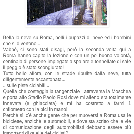
Bella la neve su Roma, belli i pupazzi di neve ed i bambini
che si divertono...
Vabbè, ci sono stati disagi, però la seconda volta qui a
Roma hanno capito la lezione e con un po' buona volontà,
centinaia di persone impiegate a spalare e tonnellate di sale
il peggio è stato scongiurato!
Tutto bello allora, con le strade ripulite dalla neve, tutta
diligentemente accantonata...
...sulle piste ciclabili...
Quella che costeggia la tangenziale , attraversa la Moschea
e porta allo Stadio Paolo Rosi dove mi alleno era totalmente
innevata (e ghiacciata) e mi ha costretto a farmi 1
chilometro con la bici in mano!
Perchè sì, c'è anche gente che per muoversi a Roma usa le
biciclette, anzichè le automobili, e dove sta scritto che le vie
di comunicazione degli automobilisti debbano essere più
importanti di quelle dei ciclisti?