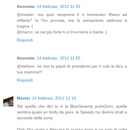
Anonimo
14 febbraio, 2012 11:55
@master: ma quel neoprene lì è tremendo! Riesci ad
infilarla? Io l'ho provata, ma la sensazione addosso è
tragica :(
@marco: se vai più forte ti ci trovi bene e basta :)
Rispondi
Anonimo
14 febbraio, 2012 11:55
@stefano: se non la pianti di prendermi per il culo lo dico a
tua mamma!!!
Rispondi
Master
14 febbraio, 2012 12:10
Stè quella che dici tu è la BlueSeventy pointZero, quella
sembra quasi un body da gara, la Speedo ha diversi strati a
seconda della zona.
Only l'ho usata a Pescara lo scorso anno e un paio di volte