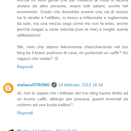
Rocha ho visto gente che per mettersi la muta si faceva
aiutare da altre persone, erano tutti salami, anche nel
movimento. Credo che dovrebbe essere una via di mezzo
tra lo stretto e l'attillato, io riesco a infilarmela e togliermela
da solo, ma una mezza sega come me non fa testo, anche
perchè magari a certe velocità (non le mie) è meglio averla
attillatissima!
Stè, visto che stiamo felicemente chiacchierando nel tuo
blog fai il bravo padrone di casa, mi porteresti un caffè? Voi
ragazzi che volete? :D
Rispondi
stefanoSTRONG
14 febbraio, 2012 16:34
ok, non lo sapevi che i follower del mio blog hanno diritto ad
un buono caffè, albergo per pescara, guanti invernali da
ciclismo ed una kuota kalibur?
Rispondi