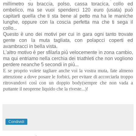
millimetro su braccia, polso, cassa toracica, collo ed
ombelico, ma se vuoi spenderci 120 euro (usata) può
capitarti quella che ti sta bene al petto ma ha le maniche
lunghe, oppure con la coscia perfetta ma che ti sega il
collo...
Questo è uno dei motivi per cui in gara ogni tanto trovate
gente con la muta tagliata, con polapcci coperti ed
avambracci in bella vista.
L'altro motivo è per sfilarla più velocemente in zona cambio,
ma qui entriamo nella cerchia dei triathleti che non vogliono
perdere neanche 5 secondi in più...
E se proprio volete tagliare anche voi la vostra muta, fate almeno
attenzione a dove posare le forbici, per evitare di accorciarla troppo
ritrovandovi così con un doppio body(sempre che non vada a
puttante il neoprene liquido che la riveste...)!
Condividi