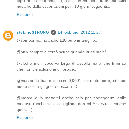
togliermela mi ammazzo, e se non mi metto la crema sulla
nuca ho delle escoriazioni per i 10 giorni seguenti...
Rispondi
stefanoSTRONG
14 febbraio, 2012 11:27
@semper ma neanche 120 euro imamgino...
@only sempre a cercà scuse quando nuoti male!
@clod a me invece va larga di ascella ma anche lì mi sa
che non c'è soluzione di forbice...
@master la tua è spessa 0,0001 millimetri però, ci puoi
nuotò solo a giugno a pescara :D
@marco io la metterei anche solo per proteggermi dalle
meduse (anche se a castiglione non mi è servita neanche
quella...)
Rispondi