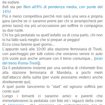
da sudare.
8x8 sta per
8km all'8% di pendenza media, con punte del
14%!
Più o meno competitiva perchè non sarà una vera e propria
gara (anche se ci saranno premi per chi si arrampicherà per
primo lassù) ma più un'occasione per soffrire in compagnia
su due ruote.
Chi ha già pedalato su quell'asfalto sa di cosa parlo, chi non
lo ha fatto sarà meglio che si prepari al peggio!
Ecco cosa faremo quel giorno...
L'appunto sarà alle 10:00 alla stazione ferroviaria di Tivoli,
con parcheggio per tutti coloro che vorranno venire in auto
(chi vuole può anche arrivare con il treno comunque... [
orari
del treno Roma-Tivoli
]).
Da lì pedaleremo insieme per una ventina di chilometri fino
alla stazione ferroviaria di Mandela, a pochi metri
dall'attacco della salita (per vuole possiamo vederci anche
direttamente qui).
A quel punto lanceremo lo "start" ed ognuno soffrirà per
conto suo!
Lungo i tornanti ci saranno amici e parenti che
immortaleranno la pedalata con foto ed i ragazzi della crew