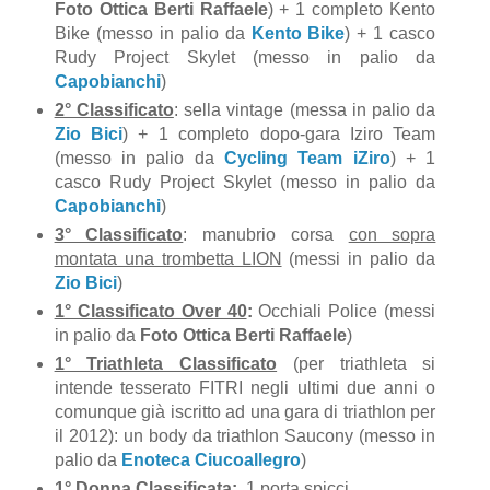
Foto Ottica Berti Raffaele
) + 1 completo Kento
Bike (messo in palio da
Kento Bike
) + 1 casco
Rudy Project Skylet (messo in palio da
Capobianchi
)
2° Classificato
: sella vintage (messa in palio da
Zio Bici
) + 1 completo dopo-gara Iziro Team
(messo in palio da
Cycling Team iZiro
) + 1
casco Rudy Project Skylet (messo in palio da
Capobianchi
)
3° Classificato
: manubrio corsa
con sopra
montata una trombetta LION
(messi in palio da
Zio Bici
)
1° Classificato Over 40
:
Occhiali Police (messi
in palio da
Foto Ottica Berti Raffaele
)
1° Triathleta Classificato
(per triathleta si
intende tesserato FITRI negli ultimi due anni o
comunque già iscritto ad una gara di triathlon per
il 2012): un body da triathlon Saucony (messo in
palio da
Enoteca Ciucoallegro
)
1° Donna Classificata
:
1 porta spicci