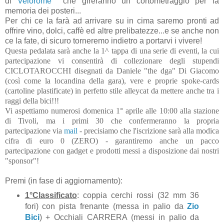
di
Velorome
che gireranno un cortometraggio per la
memoria dei posteri...
Per chi ce la farà ad arrivare su in cima saremo pronti ad
offrire vino, dolci, caffè ed altre prelibatezze...e se anche non
ce la fate, di sicuro torneremo indietro a portarvi i vivere!
Questa pedalata sarà anche la 1^ tappa di una serie di eventi, la cui
partecipazione vi consentirà di collezionare degli stupendi
CICLOTAROCCHI disegnati da Daniele "the dga" Di Giacomo
(così come la locandina della gara), vere e proprie spoke-cards
(cartoline plastificate) in perfetto stile alleycat da mettere anche tra i
raggi della bici!!!
Vi aspettiamo numerosi domenica 1° aprile alle 10:00 alla stazione
di Tivoli, ma i primi 30 che confermeranno la propria
partecipazione via
mail
- precisiamo che l'iscrizione sarà alla modica
cifra di euro 0 (ZERO) - garantiremo anche un pacco
partecipazione con gadget e prodotti messi a disposizione dai nostri
"sponsor"!
Premi (in fase di aggiornamento):
1°Classificato
: coppia cerchi rossi (32 mm 36
fori) con pista frenante (messa in palio da
Zio
Bici
) + Occhiali CARRERA (messi in palio da