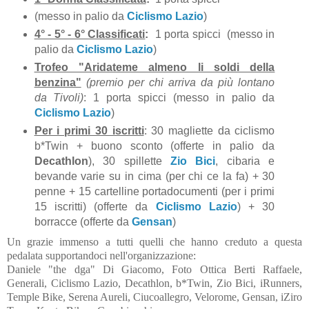
(messo in palio da
Ciclismo Lazio
)
4° - 5° - 6° Classificati
:
1 porta spicci (messo in
palio da
Ciclismo Lazio
)
Trofeo "Aridateme almeno li soldi della
benzina"
(premio per chi arriva da più lontano
da Tivoli)
: 1 porta spicci (messo in palio da
Ciclismo Lazio
)
Per i primi 30 iscritti
: 30 magliette da ciclismo
b*Twin + buono sconto (offerte in palio da
Decathlon
), 30 spillette
Zio Bici
, cibaria e
bevande varie su in cima (per chi ce la fa) + 30
penne + 15 cartelline portadocumenti (per i primi
15 iscritti) (offerte da
Ciclismo Lazio
) + 30
borracce (offerte da
Gensan
)
Un grazie immenso a tutti quelli che hanno creduto a questa
pedalata supportandoci nell'organizzazione:
Daniele "the dga" Di Giacomo, Foto Ottica Berti Raffaele,
Generali, Ciclismo Lazio, Decathlon, b*Twin, Zio Bici, iRunners,
Temple Bike, Serena Aureli, Ciucoallegro, Velorome, Gensan, iZiro