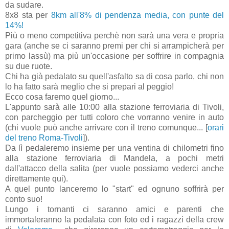
da sudare.
8x8 sta per
8km all'8% di pendenza media, con punte del
14%!
Più o meno competitiva perchè non sarà una vera e propria
gara (anche se ci saranno premi per chi si arrampicherà per
primo lassù) ma più un'occasione per soffrire in compagnia
su due ruote.
Chi ha già pedalato su quell'asfalto sa di cosa parlo, chi non
lo ha fatto sarà meglio che si prepari al peggio!
Ecco cosa faremo quel giorno...
L'appunto sarà alle 10:00 alla stazione ferroviaria di Tivoli,
con parcheggio per tutti coloro che vorranno venire in auto
(chi vuole può anche arrivare con il treno comunque... [
orari
del treno Roma-Tivoli
]).
Da lì pedaleremo insieme per una ventina di chilometri fino
alla stazione ferroviaria di Mandela, a pochi metri
dall'attacco della salita (per vuole possiamo vederci anche
direttamente qui).
A quel punto lanceremo lo "start" ed ognuno soffrirà per
conto suo!
Lungo i tornanti ci saranno amici e parenti che
immortaleranno la pedalata con foto ed i ragazzi della crew