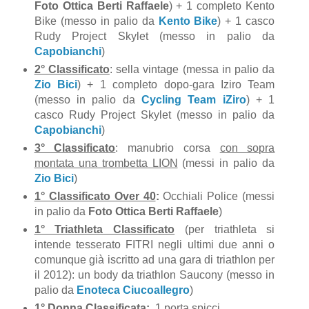
Foto Ottica Berti Raffaele
) + 1 completo Kento
Bike (messo in palio da
Kento Bike
) + 1 casco
Rudy Project Skylet (messo in palio da
Capobianchi
)
2° Classificato
: sella vintage (messa in palio da
Zio Bici
) + 1 completo dopo-gara Iziro Team
(messo in palio da
Cycling Team iZiro
) + 1
casco Rudy Project Skylet (messo in palio da
Capobianchi
)
3° Classificato
: manubrio corsa
con sopra
montata una trombetta LION
(messi in palio da
Zio Bici
)
1° Classificato Over 40
:
Occhiali Police (messi
in palio da
Foto Ottica Berti Raffaele
)
1° Triathleta Classificato
(per triathleta si
intende tesserato FITRI negli ultimi due anni o
comunque già iscritto ad una gara di triathlon per
il 2012): un body da triathlon Saucony (messo in
palio da
Enoteca Ciucoallegro
)
1° Donna Classificata
:
1 porta spicci