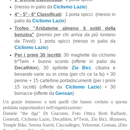
(messo in palio da
Ciclismo Lazio
)
4° - 5° - 6° Classificati
:
1 porta spicci (messo in
palio da
Ciclismo Lazio
)
Trofeo "Aridateme almeno li soldi della
benzina"
(premio per chi arriva da più lontano
da Tivoli)
: 1 porta spicci (messo in palio da
Ciclismo Lazio
)
Per i primi 30 iscritti
: 30 magliette da ciclismo
b*Twin + buono sconto (offerte in palio da
Decathlon
), 30 spillette
Zio Bici
, cibaria e
bevande varie su in cima (per chi ce la fa) + 30
penne + 15 cartelline portadocumenti (per i primi
15 iscritti) (offerte da
Ciclismo Lazio
) + 30
borracce (offerte da
Gensan
)
Un grazie immenso a tutti quelli che hanno creduto a questa
pedalata supportandoci nell'organizzazione:
Daniele "the dga" Di Giacomo, Foto Ottica Berti Raffaele,
Generali, Ciclismo Lazio, Decathlon, b*Twin, Zio Bici, iRunners,
Temple Bike, Serena Aureli, Ciucoallegro, Velorome, Gensan, iZiro