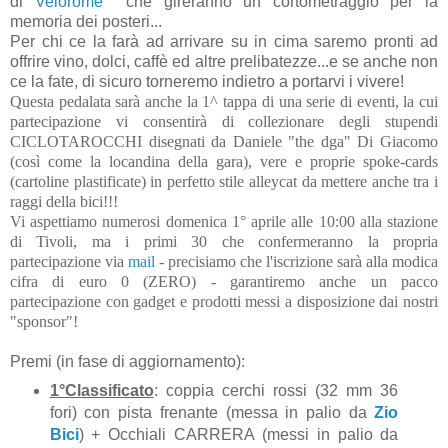
di
Velorome
che gireranno un cortometraggio per la
memoria dei posteri...
Per chi ce la farà ad arrivare su in cima saremo pronti ad
offrire vino, dolci, caffè ed altre prelibatezze...e se anche non
ce la fate, di sicuro torneremo indietro a portarvi i vivere!
Questa pedalata sarà anche la 1^ tappa di una serie di eventi, la cui
partecipazione vi consentirà di collezionare degli stupendi
CICLOTAROCCHI disegnati da Daniele "the dga" Di Giacomo
(così come la locandina della gara), vere e proprie spoke-cards
(cartoline plastificate) in perfetto stile alleycat da mettere anche tra i
raggi della bici!!!
Vi aspettiamo numerosi domenica 1° aprile alle 10:00 alla stazione
di Tivoli, ma i primi 30 che confermeranno la propria
partecipazione via
mail
- precisiamo che l'iscrizione sarà alla modica
cifra di euro 0 (ZERO) - garantiremo anche un pacco
partecipazione con gadget e prodotti messi a disposizione dai nostri
"sponsor"!
Premi (in fase di aggiornamento):
1°Classificato
: coppia cerchi rossi (32 mm 36
fori) con pista frenante (messa in palio da
Zio
Bici
) + Occhiali CARRERA (messi in palio da