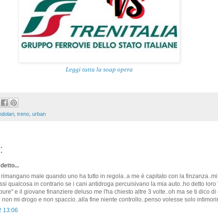
Leggi tutta la soap opera
dolari
,
treno
,
urban
:
detto...
rimangano male quando uno ha tutto in regola..a me è capitato con la finzanza..m
si qualcosa in contrario se i cani antidroga percuisivano la mia auto..ho detto loro 
 pure" e il giovane finanziere deluso me l'ha chiesto altre 3 volte..oh ma se ti dico di
o non mi drogo e non spaccio..alla fine niente controllo..penso volesse solo intimorir
2 13:06