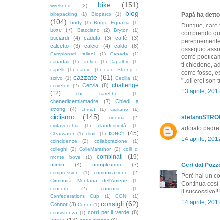
bike
(151)
weekend
(2)
blog
bikepacking
(1)
Bioparco
(1)
Papà ha detto.
(104)
body
(1)
Borgo Egnazia
(1)
Dunque, caro fi
boxe
(7)
Bracciano
(2)
Bryton
(1)
comprendo quest
buciardi
(4)
caduta
(3)
caffè
(3)
perennemente l
calcetto
(3)
calcio
(4)
caldo
(8)
ossequio assolu
Campionati Italiani
(1)
Canada
(1)
come poeticame
canadair
(1)
cantico
(1)
Capalbio
(1)
ti chiedono, ad
capelli
(1)
cardio
(1)
caro Strong ti
come fosse, ess
cazzate
(61)
scrivo
(1)
Cecilia
(1)
"..gli eroi son t
challenge
Cervia
(8)
cerveteri
(2)
13 aprile, 201
(12)
che sarebbe
(1)
chenedicemiamadre
(7)
Chiedi a
strong
(4)
chmet
(1)
ciciliano
(1)
ciclismo
(145)
stefanoSTR
cinema
(2)
civitavecchia
(1)
clandestinità
(1)
adorato padre, 
coach
(45)
Clearwater
(1)
clinic
(1)
14 aprile, 201
coincidenze
(2)
collaborazione
(1)
colleghi
(2)
ColleMarathon
(2)
colli di
combinati
(19)
monte bove
(1)
comic
(4)
compleanno
(7)
Gert dal Pozzo
compression
(1)
comunicazione
(2)
Però hai un co
Comunità Montana dell'Aniene
(1)
Continua così 
concerti
(2)
concorsi
(1)
il successivo!!!
Confederations Cup
(1)
CONI
(1)
14 aprile, 201
consigli
(62)
Connor
(3)
Conor
(1)
corri per il verde
(8)
consistenza
(1)
corsa
(18)
cosa rimane
(6)