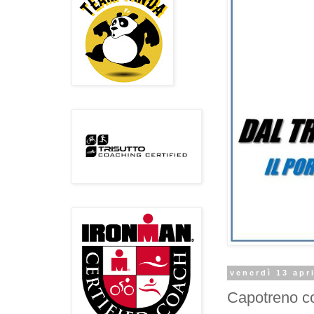
venerdì 13 apr
Capotreno c