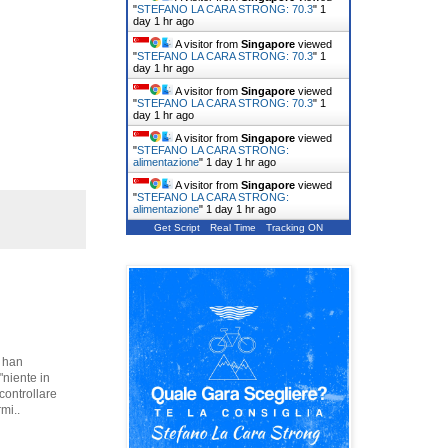
"
STEFANO LA CARA STRONG: 70.3
"
1
day 1 hr ago
A visitor from
Singapore
viewed
"
STEFANO LA CARA STRONG: 70.3
"
1
day 1 hr ago
A visitor from
Singapore
viewed
"
STEFANO LA CARA STRONG: 70.3
"
1
day 1 hr ago
A visitor from
Singapore
viewed
"
STEFANO LA CARA STRONG:
alimentazione
"
1 day 1 hr ago
A visitor from
Singapore
viewed
"
STEFANO LA CARA STRONG:
alimentazione
"
1 day 1 hr ago
Get Script
Real Time
Tracking ON
i han
"niente in
 controllare
mi..