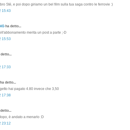
ibro Stè, e poi dopo giriamo un bel film sulla tua saga contro le ferrovie :)
2 15:43
ONG
ha detto...
ell'abbonamento merita un post a parte ;-D
2 15:53
detto...
2 17:33
ha detto...
getto hai pagato 4.80 invece che 3,50
2 17:38
detto...
opo, è andato a menarlo :D
2 23:12