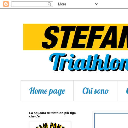
Home page
Chi sono
La squadra di triathlon più figa
che c'è