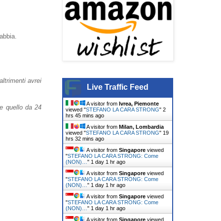
'abbia.
ltrimenti avrei
Live Traffic Feed
A visitor from
Ivrea, Piemonte
e quello da 24
viewed "
STEFANO LA CARA STRONG
"
2
hrs 45 mins ago
A visitor from
Milan, Lombardia
viewed "
STEFANO LA CARA STRONG
"
19
hrs 32 mins ago
A visitor from
Singapore
viewed
"
STEFANO LA CARA STRONG: Come
(NON)…
"
1 day 1 hr ago
A visitor from
Singapore
viewed
"
STEFANO LA CARA STRONG: Come
(NON)…
"
1 day 1 hr ago
A visitor from
Singapore
viewed
"
STEFANO LA CARA STRONG: Come
(NON)…
"
1 day 1 hr ago
A visitor from
Singapore
viewed