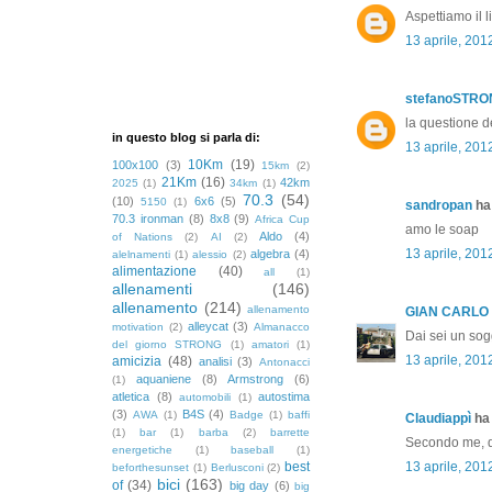
Aspettiamo il l
13 aprile, 201
stefanoSTR
la questione d
in questo blog si parla di:
13 aprile, 201
10Km
(19)
100x100
(3)
15km
(2)
21Km
(16)
42km
2025
(1)
34km
(1)
70.3
(54)
(10)
6x6
(5)
5150
(1)
sandropan
ha 
70.3 ironman
(8)
8x8
(9)
Africa Cup
amo le soap
Aldo
(4)
of Nations
(2)
AI
(2)
13 aprile, 201
algebra
(4)
alelnamenti
(1)
alessio
(2)
alimentazione
(40)
all
(1)
allenamenti
(146)
allenamento
(214)
allenamento
GIAN CARLO
alleycat
(3)
motivation
(2)
Almanacco
Dai sei un sog
del giorno STRONG
(1)
amatori
(1)
13 aprile, 201
amicizia
(48)
analisi
(3)
Antonacci
aquaniene
(8)
Armstrong
(6)
(1)
atletica
(8)
autostima
automobili
(1)
(3)
B4S
(4)
AWA
(1)
Badge
(1)
baffi
Claudiappì
ha 
(1)
bar
(1)
barba
(2)
barrette
Secondo me, d
energetiche
(1)
baseball
(1)
best
13 aprile, 201
beforthesunset
(1)
Berlusconi
(2)
bici
(163)
of
(34)
big day
(6)
big