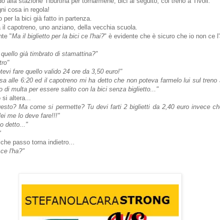
do alla stazione Tiburtina per tornarmene, bici al seguito, col treno a Tivoli.
ni cosa in regola!
 per la bici già fatto in partenza.
il capotreno, uno anziano, della vecchia scuola.
nte "
Ma il biglietto per la bici ce l'hai?
" è evidente che è sicuro che io non ce l
quello già timbrato di stamattina?"
tro"
evi fare quello valido 24 ore da 3,50 euro!"
usa alle 6:20 ed il capotreno mi ha detto che non poteva farmelo lui sul treno a
di multa per essere salito con la bici senza biglietto..."
 si altera...
to? Ma come si permette? Tu devi farti 2 biglietti da 2,40 euro invece ch
 lei me lo deve fare!!!"
o detto..."
"
che passo torna indietro...
 ce l'ha?"