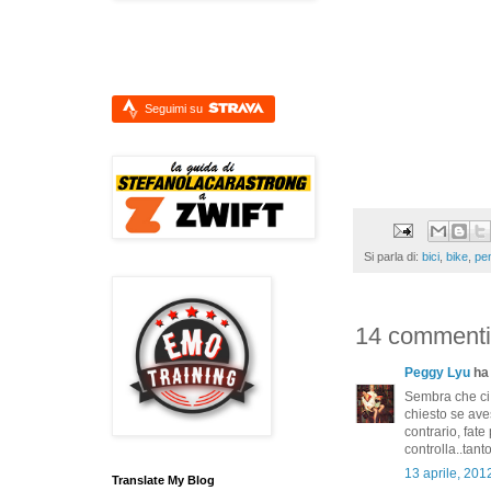
Seguimi su
Si parla di:
bici
,
bike
,
pen
14 commenti
Peggy Lyu
ha 
Sembra che ci 
chiesto se aves
contrario, fate
controlla..tant
13 aprile, 201
Translate My Blog