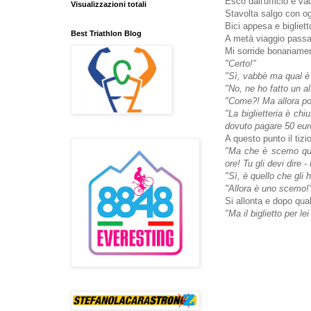
Esco dall'ufficio e va
Visualizzazioni totali
Stavolta salgo con og
Bici appesa e biglietto
Best Triathlon Blog
A metà viaggio passa 
Mi sorride bonariame
"Certo!"
"Sì, vabbè ma qual è 
"No, ne ho fatto un al
"Come?! Ma allora pot
"La biglietteria è chi
dovuto pagare 50 euro 
A questo punto il tizio
"Ma che è scemo ques
ore! Tu gli devi dire -
"Sì, è quello che gli h
"Allora è uno scemo!
Si allonta e dopo qual
"Ma il biglietto per lei