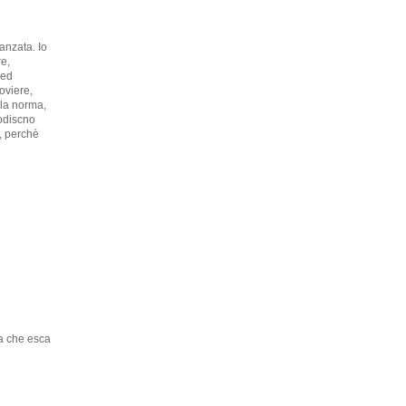
vanzata. Io
re,
 ed
roviere,
 la norma,
todiscno
o, perchè
sa che esca