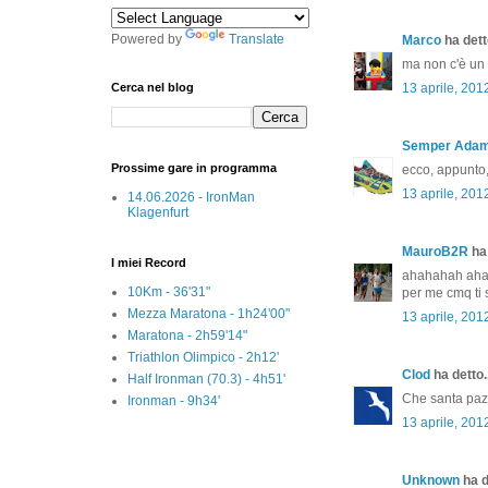
Powered by
Translate
Marco
ha detto
ma non c'è un
Cerca nel blog
13 aprile, 201
Semper Ada
Prossime gare in programma
ecco, appunto,
13 aprile, 201
14.06.2026 - IronMan
Klagenfurt
MauroB2R
ha 
I miei Record
ahahahah ahah
10Km - 36'31"
per me cmq ti 
Mezza Maratona - 1h24'00"
13 aprile, 201
Maratona - 2h59'14"
Triathlon Olimpico - 2h12'
Clod
ha detto..
Half Ironman (70.3) - 4h51'
Che santa pazi
Ironman - 9h34'
13 aprile, 201
Unknown
ha d