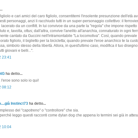
..
gliolo e cari amici del caro figliolo, consentitemi l'insolente presunzione dell'età a
i personaggi, anzi li racchiudo tutti in un super-personaggio collettivo: il ferrovie
acerato da un conflitt. In lui convivoe da una parte la "regola" che impone rispetto
to e, tavolta, ottus; dall'altra, convive l'anelito all'anarchia, connaturato in ogni fer
nte cantato da Guccini nell'intramontabile "La locomotiva". Così, quando prevale
orato figliolo, il biglietto per la bicicletta; quando prevale l'eroe anarchico te la cus
a, simbolo stesso della libertà. Allora, in quest'ultimo caso, modifica il tuo disegn
utti giovani e belli...".
2 23:41
ONG
ha detto...
l'eroe sono solo io qui!
2 08:12
....già Instinct73
ha detto...
mplesso del "capotreno" o "controllore" che sia.
perchè leggo questi racconti come dylan dog che appena lo termini sei già in atte
2 10:04