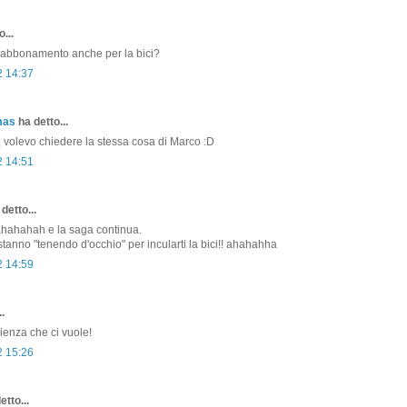
...
 abbonamento anche per la bici?
2 14:37
mas
ha detto...
 volevo chiedere la stessa cosa di Marco :D
2 14:51
detto...
ahahah e la saga continua.
stanno "tenendo d'occhio" per incularti la bici!! ahahahha
2 14:59
.
enza che ci vuole!
2 15:26
etto...