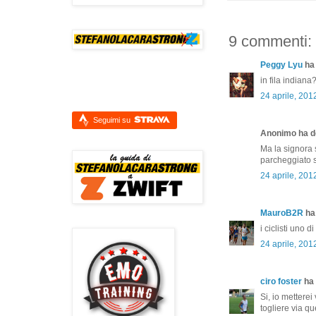
9 commenti:
Peggy Lyu
ha 
in fila indian
24 aprile, 201
Seguimi su
Anonimo ha de
Ma la signora s
parcheggiato su
24 aprile, 201
MauroB2R
ha 
i ciclisti uno 
24 aprile, 201
ciro foster
ha 
Si, io mettere
togliere via 