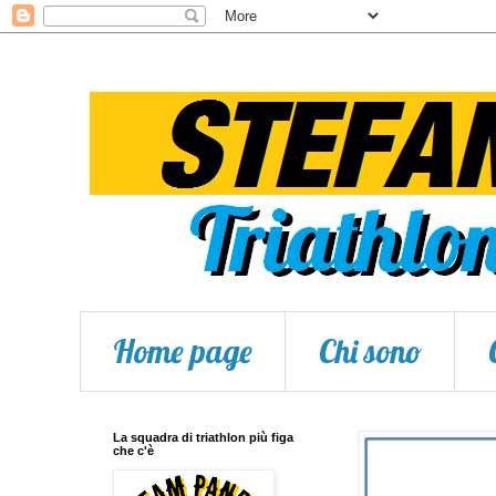
Home page
Chi sono
La squadra di triathlon più figa
che c'è