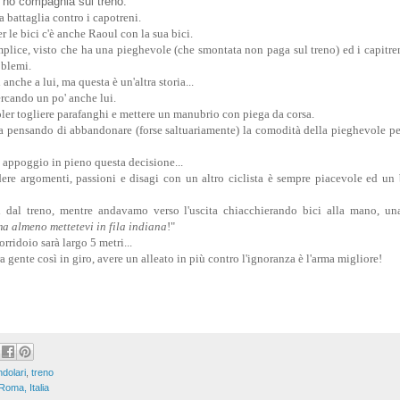
i ho compagnia sul treno.
 battaglia contro i capotreni.
r le bici c'è anche Raoul con la sua bici.
emplice, visto che ha una pieghevole (che smontata non paga sul treno) ed i capit
oblemi.
 anche a lui, ma questa è un'altra storia...
cercando un po' anche lui.
oler togliere parafanghi e mettere un manubrio con piega da corsa.
 pensando di abbandonare (forse saltuariamente) la comodità della pieghevole per
 appoggio in pieno questa decisione...
dere argomenti, passioni e disagi con un altro ciclista è sempre piacevole ed u
si dal treno, mentre andavamo verso l'uscita chiacchierando bici alla mano, un
a almeno mettetevi in fila indiana
!"
orridoio sarà largo 5 metri...
 gente così in giro, avere un alleato in più contro l'ignoranza è l'arma migliore!
dolari
,
treno
Roma, Italia