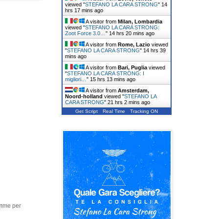
viewed "
STEFANO LA CARA STRONG
"
14
hrs 17 mins ago
A visitor from
Milan, Lombardia
viewed "
STEFANO LA CARA STRONG:
Zoot Force 3.0…
"
14 hrs 20 mins ago
A visitor from
Rome, Lazio
viewed
"
STEFANO LA CARA STRONG
"
14 hrs 39
mins ago
A visitor from
Bari, Puglia
viewed
"
STEFANO LA CARA STRONG: I
migliori…
"
15 hrs 13 mins ago
A visitor from
Amsterdam,
Noord-holland
viewed "
STEFANO LA
CARA STRONG
"
21 hrs 2 mins ago
Get Script
Real Time
Tracking ON
iamme per