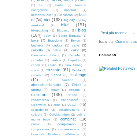
AWA
(1)
Badge
(1)
baffi
(1)
bar
(1)
barba
(2)
barrette
energetiche
(1)
baseball
(1)
best
beforthesunset
(1)
Berlusconi
(2)
bici
(163)
of
(34)
big day
(6)
big
bike
(151)
weekend
(2)
blog
bikepacking
(1)
Bioparco
(1)
Post più recente
(104)
body
(1)
Borgo Egnazia
(1)
boxe
(7)
Bracciano
(2)
Bryton
(1)
Iscriviti a:
Commenti sul
buciardi
(4)
caduta
(3)
caffè
(3)
calcetto
(3)
calcio
(4)
caldo
(8)
Commenti
Campionati Italiani
(1)
Canada
(1)
canadair
(1)
cantico
(1)
Capalbio
(1)
capelli
(1)
cardio
(1)
caro Strong ti
cazzate
(61)
scrivo
(1)
Cecilia
(1)
challenge
Cervia
(8)
cerveteri
(2)
(12)
che sarebbe
(1)
chenedicemiamadre
(7)
Chiedi a
strong
(4)
chmet
(1)
ciciliano
(1)
ciclismo
(145)
cinema
(2)
civitavecchia
(1)
clandestinità
(1)
coach
(45)
Clearwater
(1)
clinic
(1)
coincidenze
(2)
collaborazione
(1)
colleghi
(2)
ColleMarathon
(2)
colli di
combinati
(19)
monte bove
(1)
comic
(4)
compleanno
(7)
compression
(1)
comunicazione
(2)
Comunità Montana dell'Aniene
(1)