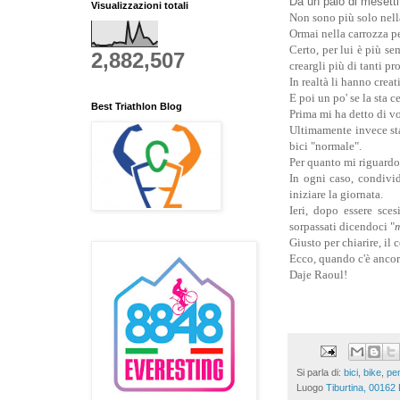
Da un paio di mesett
Visualizzazioni totali
Non sono più solo nella
Ormai nella carrozza pe
Certo, per lui è più s
2,882,507
creargli più di tanti pr
In realtà li hanno creati
E poi un po' se la sta 
Best Triathlon Blog
Prima mi ha detto di v
Ultimamente invece sta
bici "normale".
Per quanto mi riguardo
In ogni caso, condivi
iniziare la giornata.
Ieri, dopo essere sce
sorpassati dicendoci "
m
Giusto per chiarire, il c
Ecco, quando c'è ancora
Daje Raoul!
Si parla di:
bici
,
bike
,
pen
Luogo
Tiburtina, 00162 