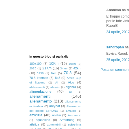
Anonimo ha de
E' troppo como
per le bdc vint
Raoul8
24 aprile, 201
sandropan
ha 
Evviva Raoul, 
in questo blog si parla di:
25 aprile, 201
10Km
(19)
100x100
(3)
15km
(2)
21Km
(16)
42km
2025
(1)
34km
(1)
Posta un commen
70.3
(54)
(10)
6x6
(5)
5150
(1)
70.3 ironman
(8)
8x8
(9)
Africa Cup
Aldo
(4)
of Nations
(2)
AI
(2)
algebra
(4)
alelnamenti
(1)
alessio
(2)
alimentazione
(40)
all
(1)
allenamenti
(146)
allenamento
(213)
allenamento
alleycat
(3)
motivation
(2)
Almanacco
del giorno STRONG
(1)
amatori
(1)
amicizia
(48)
analisi
(3)
Antonacci
aquaniene
(8)
Armstrong
(6)
(1)
atletica
(8)
autostima
automobili
(1)
(3)
B4S
(4)