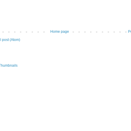
Home page
P
 post (Atom)