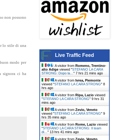
reno non possono
 lo stile di una
Live Traffic Feed
n buon modo per
A visitor from
Romeno, Trentino-
alto Adige
viewed "
STEFANO LA CARA
STRONG: Dopo la…
"
7 hrs 21 mins ago
a signora ci ha
A visitor from
Ivrea, Piemonte
viewed "
STEFANO LA CARA STRONG
"
8
hrs ago
A visitor from
Ripa, Lazio
viewed
"
STEFANO LA CARA STRONG
"
9 hrs 31
mins ago
A visitor from
Zevio, Veneto
viewed "
STEFANO LA CARA STRONG
"
9
hrs 35 mins ago
A visitor from
Rome, Lazio
viewed
"
STEFANO LA CARA STRONG: Il team
di…
"
13 hrs 41 mins ago
A visitor from
Zevio, Veneto