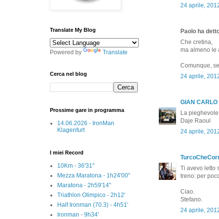
24 aprile, 201
Translate My Blog
Paolo ha detto
Che cretina,
ma almeno le a
Powered by
Translate
Comunque, se p
Cerca nel blog
24 aprile, 201
GIAN CARLO
Prossime gare in programma
La pieghevole 
Daje Raoul
14.06.2026 - IronMan
Klagenfurt
24 aprile, 201
I miei Record
TurcoCheCor
10Km - 36'31"
Ti avevo letto 
Mezza Maratona - 1h24'00"
treno: per poco
Maratona - 2h59'14"
Ciao.
Triathlon Olimpico - 2h12'
Stefano.
Half Ironman (70.3) - 4h51'
24 aprile, 201
Ironman - 9h34'