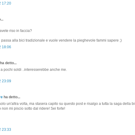
2 17:20
...
vete riso in faccia?
assa alla bici tradizionale e vuole vendere la pieghevole fammi sapere ;)
2 18:06
ha detto...
a pochi soldi ..interesserebbe anche me.
2 23:09
re
ha detto...
solo un'altra volta, ma stasera capito su questo post e risalgo a tutta la saga della bi
 non mi piscio sotto dal ridere! Sei forte!
2 23:33