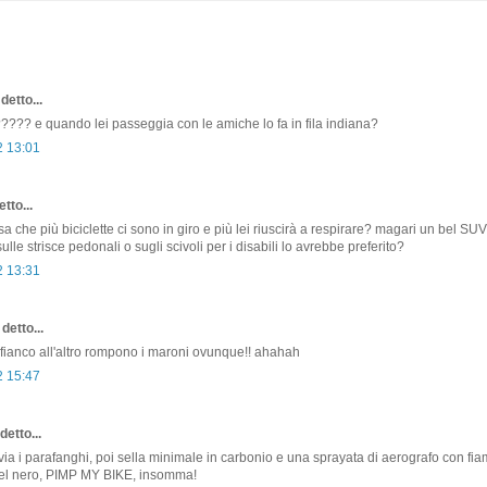
detto...
a????? e quando lei passeggia con le amiche lo fa in fila indiana?
2 13:01
tto...
a che più biciclette ci sono in giro e più lei riuscirà a respirare? magari un bel SUV
lle strisce pedonali o sugli scivoli per i disabili lo avrebbe preferito?
2 13:31
detto...
di fianco all'altro rompono i maroni ovunque!! ahahah
2 15:47
detto...
i via i parafanghi, poi sella minimale in carbonio e una sprayata di aerografo con f
quel nero, PIMP MY BIKE, insomma!