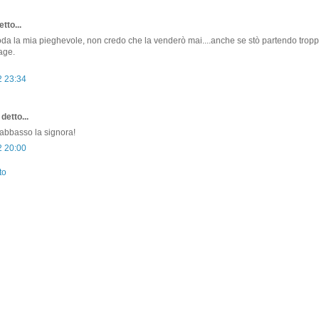
tto...
da la mia pieghevole, non credo che la venderò mai....anche se stò partendo troppo
age.
2 23:34
detto...
abbasso la signora!
2 20:00
to