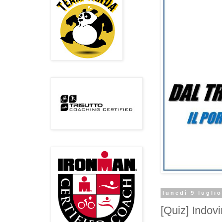
lunedì 9 lugli
[Quiz] Indovi