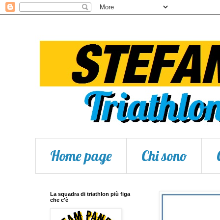
Home page
Chi sono
La squadra di triathlon più figa
che c'è