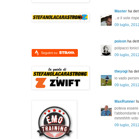
Master
ha dett
...e il sole r
09 luglio, 201
poison
ha dett
polpacci tonici
Seguimi su
09 luglio, 201
theyogi
ha dett
io vado persino
09 luglio, 201
MaxRunner
ha
poteva essere 
l'abbondante s
mmmhhh voto l
09 luglio, 201