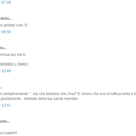
2 07:39
detto...
ho gridato culo :D
2 09:56
o...
eriosa per me è:
ANEMBELLOMBO
2 10:49
..
o semplicemente " ..ma che fantasia che c'hai!" E' chiaro che era un'offesa bella e
 giustamente - dubitato della tua salute mentale.
2 12:41
etto...
uo padre!!