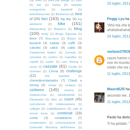
AWA
(1)
Badge
(1)
baffi
10 luglio, 201
(1)
bar
(1)
barba
(2)
barrette
energetiche
(1)
baseball
(1)
best
beforthesunset
(1)
Berlusconi
(2)
bici
(163)
of
(34)
Peggy Lyu
ha 
big day
(6)
big
bike
(151)
weekend
(2)
"Ahò ma che be
blog
bikepacking
(1)
Bioparco
(1)
ahahahahaha
(104)
body
(1)
Borgo Egnazia
(1)
10 luglio, 201
boxe
(7)
Bracciano
(2)
Bryton
(1)
buciardi
(4)
caduta
(3)
caffè
(3)
calcetto
(3)
calcio
(4)
caldo
(8)
stefanoSTR
Campionati Italiani
(1)
Canada
(1)
canadair
(1)
cantico
(1)
Capalbio
(1)
cazzo hanno ca
capelli
(1)
cardio
(1)
caro Strong ti
non mi ricordo
cazzate
(61)
scrivo
(1)
Cecilia
(1)
credo che sia st
challenge
Cervia
(8)
cerveteri
(2)
11 luglio, 201
(12)
che sarebbe
(1)
chenedicemiamadre
(7)
Chiedi a
strong
(4)
chmet
(1)
ciciliano
(1)
MauroB2R
ha 
ciclismo
(145)
cinema
(2)
civitavecchia
(1)
clandestinità
(1)
secondo me...t
coach
(45)
Clearwater
(1)
clinic
(1)
11 luglio, 201
coincidenze
(2)
collaborazione
(1)
colleghi
(2)
ColleMarathon
(2)
colli di
combinati
(19)
monte bove
(1)
Paolo ha detto
comic
(4)
compleanno
(7)
compression
(1)
comunicazione
(2)
Ti ha gridato:
Comunità Montana dell'Aniene
(1)