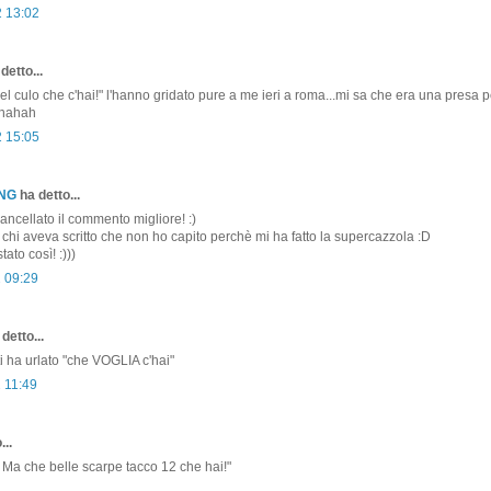
2 13:02
detto...
l culo che c'hai!" l'hanno gridato pure a me ieri a roma...mi sa che era una presa pe
hahah
2 15:05
ONG
ha detto...
ncellato il commento migliore! :)
 chi aveva scritto che non ho capito perchè mi ha fatto la supercazzola :D
ato così! :)))
2 09:29
detto...
i ha urlato "che VOGLIA c'hai"
2 11:49
...
 " Ma che belle scarpe tacco 12 che hai!"