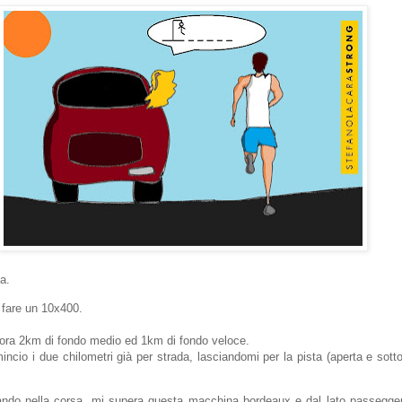
a.
r fare un 10x400.
ora 2km di fondo medio ed 1km di fondo veloce.
mincio i due chilometri già per strada, lasciandomi per la pista (aperta e sotto 
ndo nella corsa, mi supera questa macchina bordeaux e dal lato passeggeri