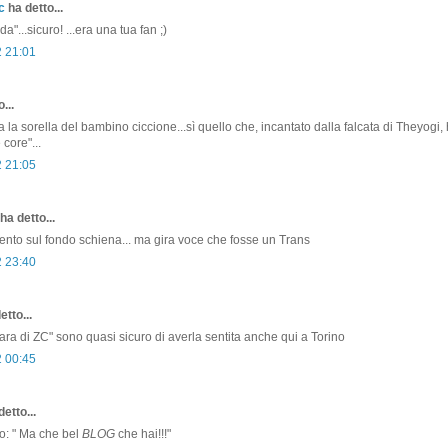
c
ha detto...
a"...sicuro! ...era una tua fan ;)
2 21:01
...
 la sorella del bambino ciccione...sì quello che, incantato dalla falcata di Theyogi, 
core"...
2 21:05
ha detto...
nto sul fondo schiena... ma gira voce che fosse un Trans
2 23:40
etto...
ara di ZC" sono quasi sicuro di averla sentita anche qui a Torino
2 00:45
etto...
do: " Ma che bel
BLOG
che hai!!!"