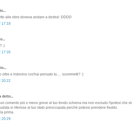
o...
ispetto alle obre doveva andare a destra! :DDDD
2 17:18
o...
? :)
2 17:35
o...
 oltre e indovino cos'hai pensato tu..... scommetti? :)
2 20:22
 detto...
un comento più o meno greve al tuo fondo schiena ma non escludo l'ipotesi che vi
udata si riferisse al tuo stato preoccupata perchè potessi prendere freddo.
a prima.
2 20:29