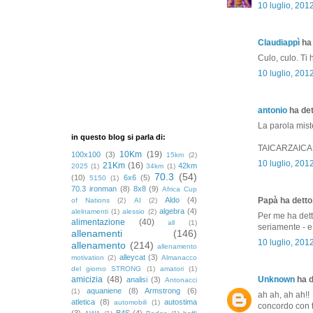
10 luglio, 201
Claudiappì
ha 
Culo, culo. Ti 
10 luglio, 201
antonio
ha dett
La parola mist
in questo blog si parla di:
TAICARZAIC
10Km
(19)
100x100
(3)
15km
(2)
10 luglio, 201
21Km
(16)
42km
2025
(1)
34km
(1)
70.3
(54)
(10)
6x6
(5)
5150
(1)
70.3 ironman
(8)
8x8
(9)
Africa Cup
Aldo
(4)
Papà ha detto.
of Nations
(2)
AI
(2)
algebra
(4)
alelnamenti
(1)
alessio
(2)
Per me ha dett
alimentazione
(40)
all
(1)
seriamente - e
allenamenti
(146)
10 luglio, 201
allenamento
(214)
allenamento
alleycat
(3)
motivation
(2)
Almanacco
del giorno STRONG
(1)
amatori
(1)
amicizia
(48)
Unknown
ha d
analisi
(3)
Antonacci
aquaniene
(8)
Armstrong
(6)
(1)
ah ah, ah ah!!
atletica
(8)
autostima
automobili
(1)
concordo con t
(3)
B4S
(4)