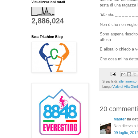
Visualizzazioni totali
testa di una ragazza b
“Ma che _ _ _ _ _ _ _
2,886,024
Non è che non voglio 
Sono appena riuscito
Best Triathlon Blog
offesa…
E allora lo chiedo a v
Che cosa mi ha detto
Si parla di:
allenamento
Luogo
Viale di Villa Glo
20 commenti
Master
ha dett
Non diceva a te
09 luglio, 201