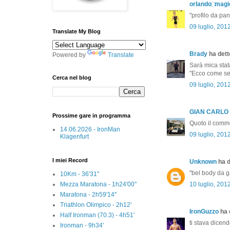
orlando ҉ magi
"profilo da pand
09 luglio, 201
Translate My Blog
Brady
ha detto
Powered by
Translate
Sarà mica stata
"Ecco come se 
Cerca nel blog
09 luglio, 201
GIAN CARLO
Prossime gare in programma
Quoto il comme
14.06.2026 - IronMan
09 luglio, 201
Klagenfurt
I miei Record
Unknown
ha d
"bel body da g
10Km - 36'31"
Mezza Maratona - 1h24'00"
10 luglio, 201
Maratona - 2h59'14"
Triathlon Olimpico - 2h12'
IronGuzzo
ha d
Half Ironman (70.3) - 4h51'
ti stava dicen
Ironman - 9h34'