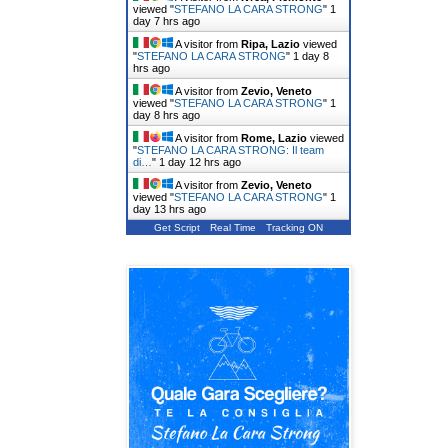
viewed "
STEFANO LA CARA STRONG
"
1
day 7 hrs ago
A visitor from
Ripa, Lazio
viewed
"
STEFANO LA CARA STRONG
"
1 day 8
hrs ago
A visitor from
Zevio, Veneto
viewed "
STEFANO LA CARA STRONG
"
1
day 8 hrs ago
A visitor from
Rome, Lazio
viewed
"
STEFANO LA CARA STRONG: Il team
di…
"
1 day 12 hrs ago
A visitor from
Zevio, Veneto
viewed "
STEFANO LA CARA STRONG
"
1
day 13 hrs ago
Get Script
Real Time
Tracking ON