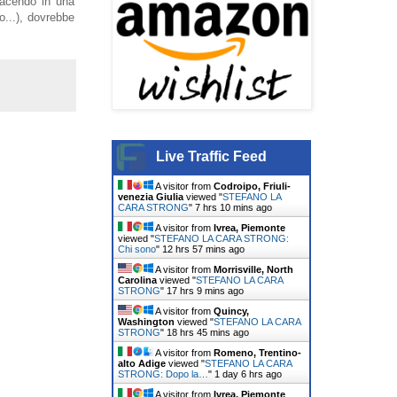
 facendo in una
o...), dovrebbe
Live Traffic Feed
A visitor from
Codroipo, Friuli-
venezia Giulia
viewed "
STEFANO LA
CARA STRONG
"
7 hrs 10 mins ago
A visitor from
Ivrea, Piemonte
viewed "
STEFANO LA CARA STRONG:
Chi sono
"
12 hrs 57 mins ago
A visitor from
Morrisville, North
Carolina
viewed "
STEFANO LA CARA
STRONG
"
17 hrs 9 mins ago
A visitor from
Quincy,
Washington
viewed "
STEFANO LA CARA
STRONG
"
18 hrs 45 mins ago
A visitor from
Romeno, Trentino-
alto Adige
viewed "
STEFANO LA CARA
STRONG: Dopo la…
"
1 day 6 hrs ago
A visitor from
Ivrea, Piemonte