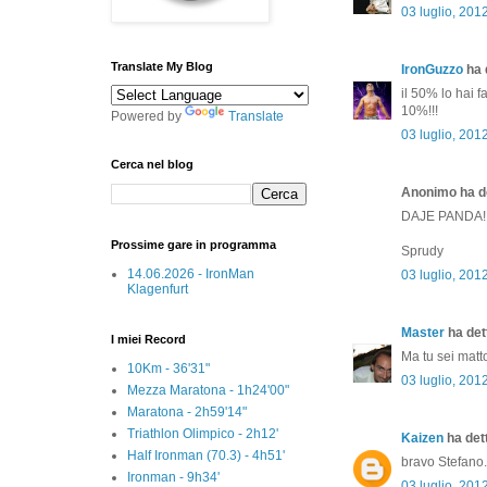
03 luglio, 201
Translate My Blog
IronGuzzo
ha d
il 50% lo hai f
10%!!!
Powered by
Translate
03 luglio, 201
Cerca nel blog
Anonimo ha de
DAJE PANDA!!
Prossime gare in programma
Sprudy
14.06.2026 - IronMan
03 luglio, 201
Klagenfurt
Master
ha dett
I miei Record
Ma tu sei matt
10Km - 36'31"
03 luglio, 201
Mezza Maratona - 1h24'00"
Maratona - 2h59'14"
Triathlon Olimpico - 2h12'
Kaizen
ha dett
Half Ironman (70.3) - 4h51'
bravo Stefano...
Ironman - 9h34'
03 luglio, 201