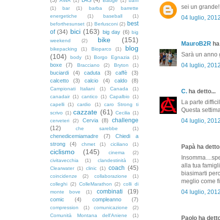
AWA
(1)
Badge
(1)
baffi
sei un grande!!!
(1)
bar
(1)
barba
(2)
barrette
energetiche
(1)
baseball
(1)
04 luglio, 201
best
beforthesunset
(1)
Berlusconi
(2)
bici
(163)
of
(34)
big day
(6)
big
bike
(151)
weekend
(2)
MauroB2R
ha 
blog
bikepacking
(1)
Bioparco
(1)
Sarà un anno 
(104)
body
(1)
Borgo Egnazia
(1)
boxe
(7)
04 luglio, 201
Bracciano
(2)
Bryton
(1)
buciardi
(4)
caduta
(3)
caffè
(3)
calcetto
(3)
calcio
(4)
caldo
(8)
Campionati Italiani
(1)
Canada
(1)
C.
ha detto...
canadair
(1)
cantico
(1)
Capalbio
(1)
La parte diffic
capelli
(1)
cardio
(1)
caro Strong ti
Questa settima
cazzate
(61)
scrivo
(1)
Cecilia
(1)
challenge
Cervia
(8)
04 luglio, 201
cerveteri
(2)
(12)
che sarebbe
(1)
chenedicemiamadre
(7)
Chiedi a
strong
(4)
chmet
(1)
ciciliano
(1)
Papà ha detto.
ciclismo
(145)
cinema
(2)
Insomma....spe
civitavecchia
(1)
clandestinità
(1)
alla tua famigl
coach
(45)
Clearwater
(1)
clinic
(1)
biasimarti perc
coincidenze
(2)
collaborazione
(1)
meglio come fi
colleghi
(2)
ColleMarathon
(2)
colli di
combinati
(19)
04 luglio, 201
monte bove
(1)
comic
(4)
compleanno
(7)
compression
(1)
comunicazione
(2)
Comunità Montana dell'Aniene
(1)
Paolo ha detto