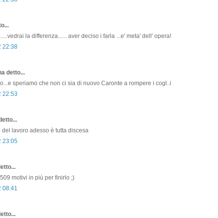
o...
...vedrai la differenza...... aver deciso i farla ...e' meta' dell' opera!
2 22:38
a detto...
io...e speriamo che non ci sia di nuovo Caronte a rompere i cogl..i
2 22:53
etto...
% del lavoro adesso è tutta discesa
2 23:05
etto...
 509 motivi in più per finirlo ;)
2 08:41
etto...