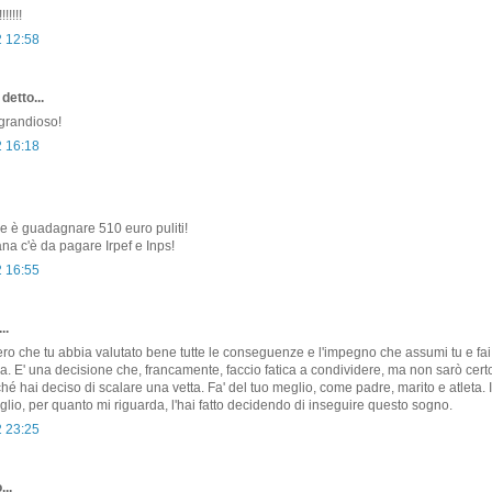
!!!!!
2 12:58
detto...
grandioso!
2 16:18
ile è guadagnare 510 euro puliti!
na c'è da pagare Irpef e Inps!
2 16:55
..
ro che tu abbia valutato bene tutte le conseguenze e l'impegno che assumi tu e f
ia. E' una decisione che, francamente, faccio fatica a condividere, ma non sarò certo
hé hai deciso di scalare una vetta. Fa' del tuo meglio, come padre, marito e atleta. I
glio, per quanto mi riguarda, l'hai fatto decidendo di inseguire questo sogno.
2 23:25
...