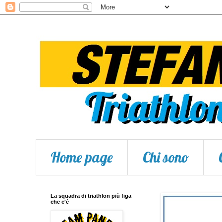
Home page
Chi sono
La squadra di triathlon più figa
che c'è