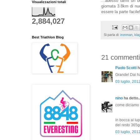
...adesso farmi un b
Visualizzazioni totali
giornata 3.8km di nuo
essere la parte facile
2,884,027
Si parla di:
ironman
,
kla
Best Triathlon Blog
21 commenti
Paolo Scotti
ha
Grande! Dai ha
03 luglio, 201
nino
ha detto..
come diciamo n
in bocca al lup
del resto 365
03 luglio, 201