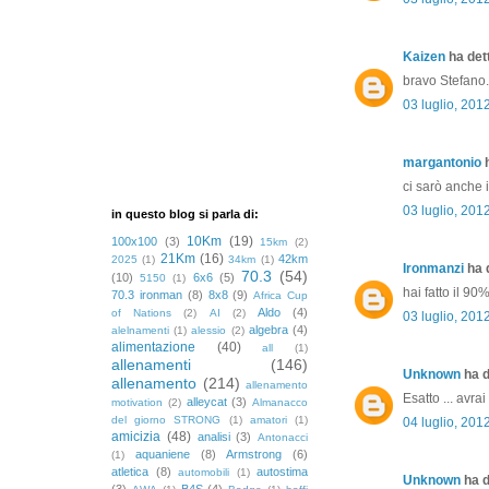
Kaizen
ha dett
bravo Stefano...
03 luglio, 201
margantonio
h
ci sarò anche 
03 luglio, 201
in questo blog si parla di:
10Km
(19)
100x100
(3)
15km
(2)
21Km
(16)
42km
2025
(1)
34km
(1)
Ironmanzi
ha d
70.3
(54)
(10)
6x6
(5)
5150
(1)
hai fatto il 90
70.3 ironman
(8)
8x8
(9)
Africa Cup
Aldo
(4)
of Nations
(2)
AI
(2)
03 luglio, 201
algebra
(4)
alelnamenti
(1)
alessio
(2)
alimentazione
(40)
all
(1)
allenamenti
(146)
Unknown
ha d
allenamento
(214)
allenamento
Esatto ... avrai
alleycat
(3)
motivation
(2)
Almanacco
del giorno STRONG
(1)
amatori
(1)
04 luglio, 201
amicizia
(48)
analisi
(3)
Antonacci
aquaniene
(8)
Armstrong
(6)
(1)
atletica
(8)
autostima
automobili
(1)
Unknown
ha d
(3)
B4S
(4)