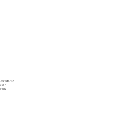
ai assumere
 io a
l tuo