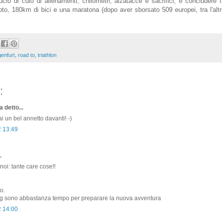
ucio di culo di allenamenti, chilometri, alzatacce e sacrifici, e concludere
to, 180km di bici e una maratona (dopo aver sborsato 509 europei, tra l'altr
!
genfurt
,
road to
,
triathlon
:
 detto...
i un bel annetto davanti! -)
2 13:49
.
oi: tante care cose!!
o.
gg sono abbastanza tempo per preparare la nuova avventura
2 14:00