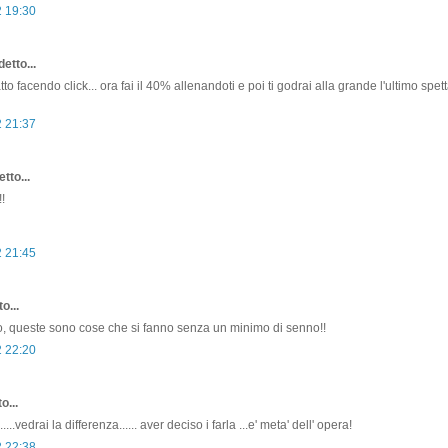
2 19:30
etto...
atto facendo click... ora fai il 40% allenandoti e poi ti godrai alla grande l'ultimo spet
2 21:37
tto...
!
2 21:45
o...
o, queste sono cose che si fanno senza un minimo di senno!!
2 22:20
o...
...vedrai la differenza...... aver deciso i farla ...e' meta' dell' opera!
2 22:38