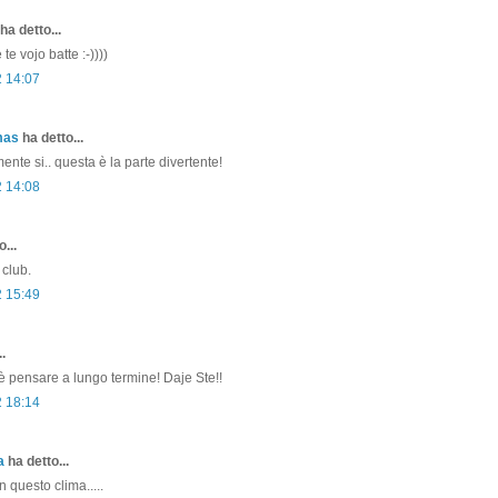
ha detto...
te vojo batte :-))))
2 14:07
mas
ha detto...
ente si.. questa è la parte divertente!
2 14:08
...
club.
2 15:49
.
è pensare a lungo termine! Daje Ste!!
2 18:14
a
ha detto...
n questo clima.....