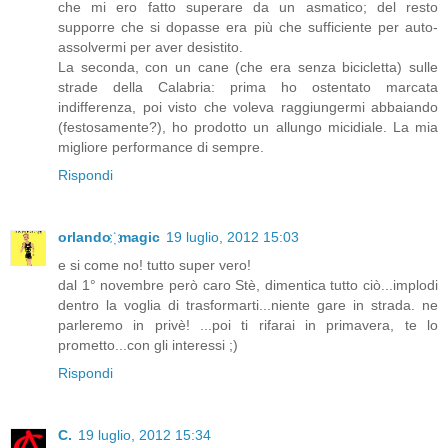
che mi ero fatto superare da un asmatico; del resto
supporre che si dopasse era più che sufficiente per auto-
assolvermi per aver desistito.
La seconda, con un cane (che era senza bicicletta) sulle
strade della Calabria: prima ho ostentato marcata
indifferenza, poi visto che voleva raggiungermi abbaiando
(festosamente?), ho prodotto un allungo micidiale. La mia
migliore performance di sempre.
Rispondi
orlando ҉ magic
19 luglio, 2012 15:03
e si come no! tutto super vero!
dal 1° novembre però caro Stè, dimentica tutto ciò...implodi
dentro la voglia di trasformarti...niente gare in strada. ne
parleremo in privè! ...poi ti rifarai in primavera, te lo
prometto...con gli interessi ;)
Rispondi
C.
19 luglio, 2012 15:34