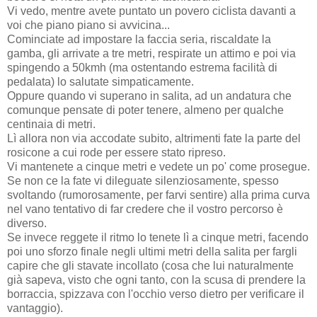
Vi vedo, mentre avete puntato un povero ciclista davanti a
voi che piano piano si avvicina...
Cominciate ad impostare la faccia seria, riscaldate la
gamba, gli arrivate a tre metri, respirate un attimo e poi via
spingendo a 50kmh (ma ostentando estrema facilità di
pedalata) lo salutate simpaticamente.
Oppure quando vi superano in salita, ad un andatura che
comunque pensate di poter tenere, almeno per qualche
centinaia di metri.
Lì allora non via accodate subito, altrimenti fate la parte del
rosicone a cui rode per essere stato ripreso.
Vi mantenete a cinque metri e vedete un po' come prosegue.
Se non ce la fate vi dileguate silenziosamente, spesso
svoltando (rumorosamente, per farvi sentire) alla prima curva
nel vano tentativo di far credere che il vostro percorso è
diverso.
Se invece reggete il ritmo lo tenete lì a cinque metri, facendo
poi uno sforzo finale negli ultimi metri della salita per fargli
capire che gli stavate incollato (cosa che lui naturalmente
già sapeva, visto che ogni tanto, con la scusa di prendere la
borraccia, spizzava con l'occhio verso dietro per verificare il
vantaggio).