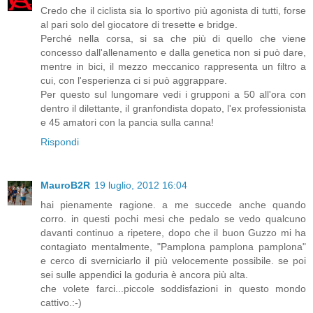
Credo che il ciclista sia lo sportivo più agonista di tutti, forse
al pari solo del giocatore di tresette e bridge.
Perché nella corsa, si sa che più di quello che viene
concesso dall'allenamento e dalla genetica non si può dare,
mentre in bici, il mezzo meccanico rappresenta un filtro a
cui, con l'esperienza ci si può aggrappare.
Per questo sul lungomare vedi i grupponi a 50 all'ora con
dentro il dilettante, il granfondista dopato, l'ex professionista
e 45 amatori con la pancia sulla canna!
Rispondi
MauroB2R
19 luglio, 2012 16:04
hai pienamente ragione. a me succede anche quando
corro. in questi pochi mesi che pedalo se vedo qualcuno
davanti continuo a ripetere, dopo che il buon Guzzo mi ha
contagiato mentalmente, "Pamplona pamplona pamplona"
e cerco di sverniciarlo il più velocemente possibile. se poi
sei sulle appendici la goduria è ancora più alta.
che volete farci...piccole soddisfazioni in questo mondo
cattivo.:-)