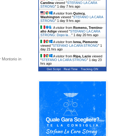
Carolina
viewed "
STEFANO LA CARA
STRONG
"
1 day 7 hrs ago
A visitor from
Quincy,
Washington
viewed "
STEFANO LA CARA
STRONG
"
1 day 9 hrs ago
A visitor from
Romeno, Trentino-
alto Adige
viewed "
STEFANO LA CARA
STRONG: Dopo la…
"
1 day 20 hrs ago
A visitor from
Ivrea, Piemonte
viewed "
STEFANO LA CARA STRONG
"
1
day 21 hrs ago
A visitor from
Ripa, Lazio
viewed
r Montorio in
"
STEFANO LA CARA STRONG
"
1 day 23
hrs ago
Get Script
Real Time
Tracking ON