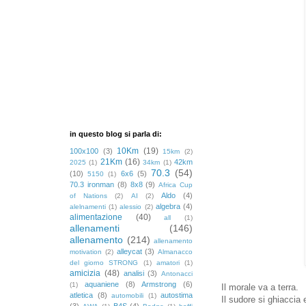
in questo blog si parla di:
10Km
(19)
100x100
(3)
15km
(2)
21Km
(16)
42km
2025
(1)
34km
(1)
70.3
(54)
(10)
6x6
(5)
5150
(1)
70.3 ironman
(8)
8x8
(9)
Africa Cup
Aldo
(4)
of Nations
(2)
AI
(2)
algebra
(4)
alelnamenti
(1)
alessio
(2)
alimentazione
(40)
all
(1)
allenamenti
(146)
allenamento
(214)
allenamento
alleycat
(3)
motivation
(2)
Almanacco
del giorno STRONG
(1)
amatori
(1)
amicizia
(48)
analisi
(3)
Antonacci
aquaniene
(8)
Armstrong
(6)
(1)
Il morale va a terra.
atletica
(8)
autostima
automobili
(1)
Il sudore si ghiaccia
(3)
B4S
(4)