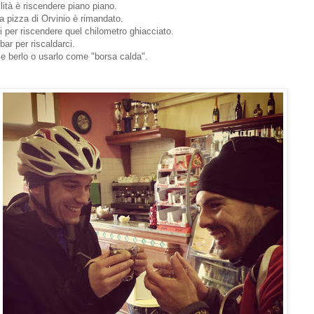
lità è riscendere piano piano.
 pizza di Orvinio è rimandato.
 per riscendere quel chilometro ghiacciato.
ar per riscaldarci.
e berlo o usarlo come "borsa calda".