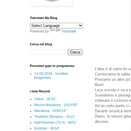
Translate My Blog
Powered by
Translate
Cerca nel blog
Prossime gare in programma
L'idea è di salire fin
14.06.2026 - IronMan
Cominciamo la salita 
Klagenfurt
Proviamo un altro po'
Bum!
Luca scivola e va a t
I miei Record
Scendiamo e prosegui
10Km - 36'31"
Volevate il ciclismo 
Mezza Maratona - 1h24'00"
Ad un certo punto ci 
Maratona - 2h59'14"
Davanti un'unica lastr
Dietro, lo stesso ghia
Triathlon Olimpico - 2h12'
discesa.
Half Ironman (70.3) - 4h51'
Ironman - 9h34'