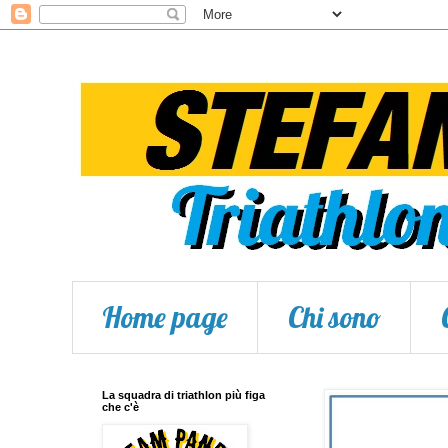
Home page
Chi sono
La squadra di triathlon più figa
che c'è