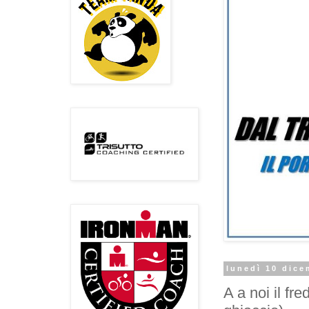
lunedì 10 dice
A a noi il fr