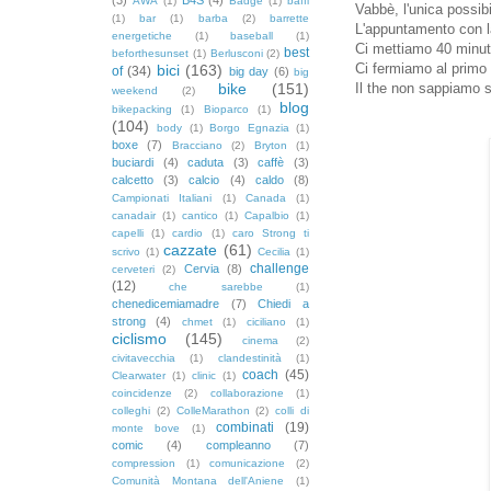
AWA
(1)
Badge
(1)
baffi
Vabbè, l'unica possibi
(1)
bar
(1)
barba
(2)
barrette
L'appuntamento con la
energetiche
(1)
baseball
(1)
Ci mettiamo 40 minuti
best
beforthesunset
(1)
Berlusconi
(2)
Ci fermiamo al primo b
bici
(163)
of
(34)
big day
(6)
big
bike
(151)
Il the non sappiamo s
weekend
(2)
blog
bikepacking
(1)
Bioparco
(1)
(104)
body
(1)
Borgo Egnazia
(1)
boxe
(7)
Bracciano
(2)
Bryton
(1)
buciardi
(4)
caduta
(3)
caffè
(3)
calcetto
(3)
calcio
(4)
caldo
(8)
Campionati Italiani
(1)
Canada
(1)
canadair
(1)
cantico
(1)
Capalbio
(1)
capelli
(1)
cardio
(1)
caro Strong ti
cazzate
(61)
scrivo
(1)
Cecilia
(1)
challenge
Cervia
(8)
cerveteri
(2)
(12)
che sarebbe
(1)
chenedicemiamadre
(7)
Chiedi a
strong
(4)
chmet
(1)
ciciliano
(1)
ciclismo
(145)
cinema
(2)
civitavecchia
(1)
clandestinità
(1)
coach
(45)
Clearwater
(1)
clinic
(1)
coincidenze
(2)
collaborazione
(1)
colleghi
(2)
ColleMarathon
(2)
colli di
combinati
(19)
monte bove
(1)
comic
(4)
compleanno
(7)
compression
(1)
comunicazione
(2)
Comunità Montana dell'Aniene
(1)