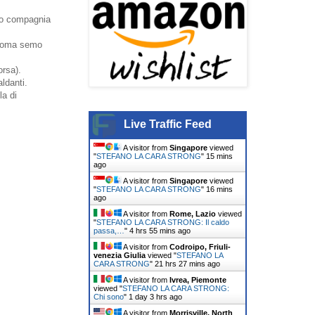
tuo compagnia
a Roma semo
orsa).
ldanti.
la di
Live Traffic Feed
A visitor from
Singapore
viewed
"
STEFANO LA CARA STRONG
"
15 mins
ago
A visitor from
Singapore
viewed
"
STEFANO LA CARA STRONG
"
16 mins
ago
A visitor from
Rome, Lazio
viewed
"
STEFANO LA CARA STRONG: Il caldo
passa,…
"
4 hrs 55 mins ago
A visitor from
Codroipo, Friuli-
venezia Giulia
viewed "
STEFANO LA
CARA STRONG
"
21 hrs 27 mins ago
A visitor from
Ivrea, Piemonte
viewed "
STEFANO LA CARA STRONG:
Chi sono
"
1 day 3 hrs ago
A visitor from
Morrisville, North