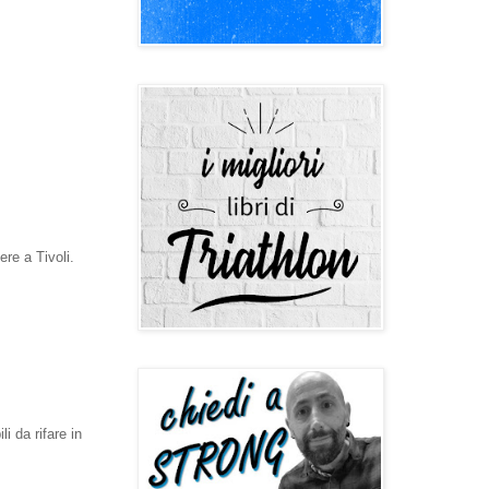
ere a Tivoli.
i da rifare in