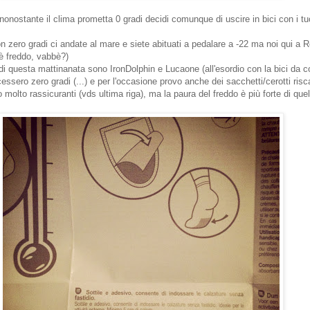
nonostante il clima prometta 0 gradi decidi comunque di uscire in bici con i 
on zero gradi ci andate al mare e siete abituati a pedalare a -22 ma noi qui 
 è freddo, vabbè?)
di questa mattinanata sono IronDolphin e Lucaone (all'esordio con la bici da c
ssero zero gradi (...) e per l'occasione provo anche dei sacchetti/cerotti risca
 molto rassicuranti (vds ultima riga), ma la paura del freddo è più forte di quel