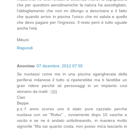
che per questioni aerodinamiche la natura ha assottigliato,
l'abbigliamento che non mi dilungo a descrivere e il fatto
che quando arrivo in piscina l'unico che mi saluta e quello
che devo pagare per l'ingresso. Il resto però è tutto uguale
anche l'età.
Mikuni
Rispondi
Anonimo
07 dicembre, 2012 07:55
Se nuotassi come me in una piscina sgangherata della
periferai milanese il tutto si ripeterebbe ma ti farebbe un
gran ridere perchè sti personaggi in un impianto cosi
stonano da matti :-))))
Ciao
Beppe.
p.s.:l' anno scorso uno è stato pure cazziato perche
nuotava con un "Rolex" , ovviamente dopo 10 vasche e
uscito e se ne è andato sottolineando, in maniera molto
signorile "Ma sai quanto costa, non posso mica lasciarlo in