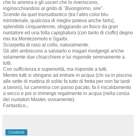
che lo ammira e gli usceri che lo riveriscono,
inginocchiandosi al grido di "
Buongiorno, sire
".
Scende da quel transatlantico (tra l'altro color blu-
ministeriale, qualcosa di meglio poteva anche farlo),
splendido cinquantenne, sfoggiando un fisico da gran
nuotatore ed una folta capigliatura (con tanto di ciuffo) degno
mix tra Montezemolo e Sgarbi.
Sciarpetta di raso al collo, naturalmente.
Gli altri ambiscono a salutarlo o magari rivolgergli anche
solamente due chiacchiere e lui risponde serenamente a
tutti.
Con sufficienza e superiorità, ma risponde a tutti.
Mentre tutti si sbrigano ad entrare in acqua (chi va in piscina
alle sette di mattina di solito fa tutto di fretta per non far tardi
a lavoro), lui cammina con passo pacato, fa il riscaldamento
a secco e poi si immerge regalmente in acqua (nella corsia
dei nuotatori Master, ovviamente).
Fantastico...
Condividi