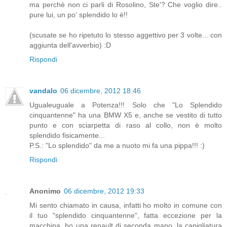
ma perchè non ci parli di Rosolino, Ste'? Che voglio dire..
pure lui, un po' splendido lo è!!
(scusate se ho ripetuto lo stesso aggettivo per 3 volte... con
aggiunta dell'avverbio) :D
Rispondi
vandalo
06 dicembre, 2012 18:46
Ugualeuguale a Potenza!!! Solo che "Lo Splendido
cinquantenne" ha una BMW X5 e, anche se vestito di tutto
punto e con sciarpetta di raso al collo, non è molto
splendido fisicamente...
P.S.: "Lo splendido" da me a nuoto mi fa una pippa!!! :)
Rispondi
Anonimo
06 dicembre, 2012 19:33
Mi sento chiamato in causa, infatti ho molto in comune con
il tuo "splendido cinquantenne", fatta eccezione per la
macchina, ho una renault di seconda mano, la capigliatura