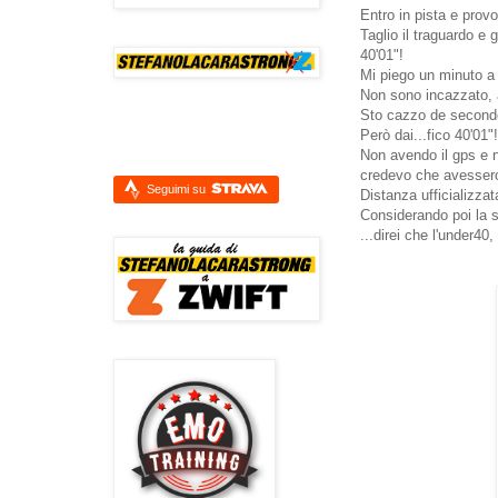
Entro in pista e prov
Taglio il traguardo e g
40'01"!
Mi piego un minuto a 
Non sono incazzato, a
Sto cazzo de second
Però dai...fico 40'01"!
Non avendo il gps e n
credevo che avessero
Seguimi su
Distanza ufficializza
Considerando poi la st
...direi che l'under40,