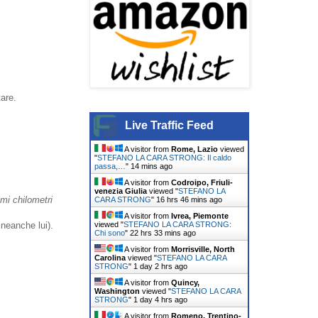
tare.
Live Traffic Feed
A visitor from
Rome, Lazio
viewed
"
STEFANO LA CARA STRONG: Il caldo
passa,…
"
14 mins ago
A visitor from
Codroipo, Friuli-
venezia Giulia
viewed "
STEFANO LA
imi chilometri
CARA STRONG
"
16 hrs 46 mins ago
A visitor from
Ivrea, Piemonte
viewed "
STEFANO LA CARA STRONG:
 neanche lui).
Chi sono
"
22 hrs 33 mins ago
A visitor from
Morrisville, North
Carolina
viewed "
STEFANO LA CARA
STRONG
"
1 day 2 hrs ago
A visitor from
Quincy,
Washington
viewed "
STEFANO LA CARA
STRONG
"
1 day 4 hrs ago
A visitor from
Romeno, Trentino-