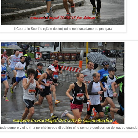
Il Cobra, lo Sceriffo (già in debito) ed io nel riscaldamento pre-gara
tode sempre vicino (ma perchè invece di soffrire c'ho sempre quel sorriso del cazzo quando