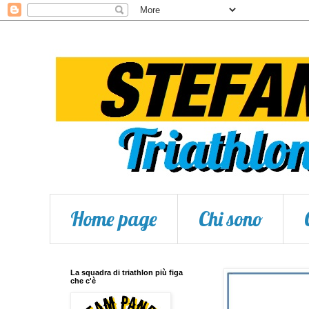
Home page
Chi sono
La squadra di triathlon più figa
che c'è