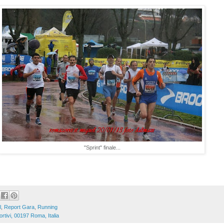
"Sprint" finale...
l
,
Report Gara
,
Running
rtivi, 00197 Roma, Italia