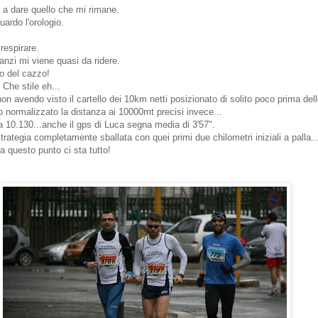
o a dare quello che mi rimane.
uardo l'orologio.
respirare.
nzi mi viene quasi da ridere.
o del cazzo!
 Che stile eh...
on avendo visto il cartello dei 10km netti posizionato di solito poco prima dell
 normalizzato la distanza ai 10000mt precisi invece...
ta 10.130...anche il gps di Luca segna media di 3'57".
rategia completamente sballata con quei primi due chilometri iniziali a palla..
 a questo punto ci sta tutto!