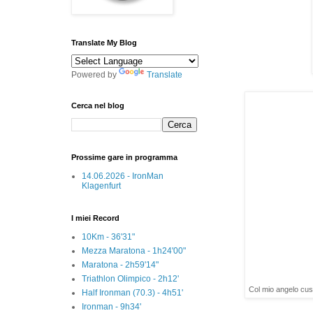
Translate My Blog
Powered by
Translate
Cerca nel blog
Prossime gare in programma
14.06.2026 - IronMan
Klagenfurt
I miei Record
10Km - 36'31"
Mezza Maratona - 1h24'00"
Maratona - 2h59'14"
Triathlon Olimpico - 2h12'
Col mio angelo cus
Half Ironman (70.3) - 4h51'
Ironman - 9h34'