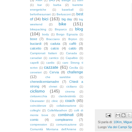
AWA
(1)
Badge
(1)
baffi
(1)
bar
(1)
barba
(2)
barrette
energetiche
(1)
baseball
(1)
best
beforthesunset
(1)
Berlusconi
(2)
bici
(163)
of
(34)
big day
(6)
big
bike
(151)
weekend
(2)
blog
bikepacking
(1)
Bioparco
(1)
(104)
body
(1)
Borgo Egnazia
(1)
boxe
(7)
Bracciano
(2)
Bryton
(1)
buciardi
(4)
caduta
(3)
caffè
(3)
calcetto
(3)
calcio
(4)
caldo
(8)
Campionati Italiani
(1)
Canada
(1)
canadair
(1)
cantico
(1)
Capalbio
(1)
capelli
(1)
cardio
(1)
caro Strong ti
cazzate
(61)
scrivo
(1)
Cecilia
(1)
challenge
Cervia
(8)
cerveteri
(2)
(12)
che sarebbe
(1)
chenedicemiamadre
(7)
Chiedi a
strong
(4)
chmet
(1)
ciciliano
(1)
ciclismo
(145)
cinema
(2)
civitavecchia
(1)
clandestinità
(1)
coach
(45)
Clearwater
(1)
clinic
(1)
coincidenze
(2)
collaborazione
(1)
colleghi
(2)
ColleMarathon
(2)
colli di
combinati
(19)
monte bove
(1)
comic
(4)
compleanno
(7)
Si parla di:
10Km
,
Migue
compression
(1)
comunicazione
(2)
Luogo
Via dei Campi Spo
Comunità Montana dell'Aniene
(1)