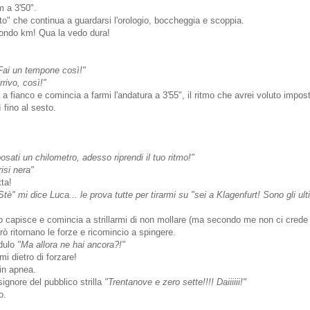
 a 3'50".
nto" che continua a guardarsi l'orologio, boccheggia e scoppia.
ondo km! Qua la vedo dura!
 Fai un tempone così!"
rivo, così!"
a fianco e comincia a farmi l'andatura a 3'55", il ritmo che avrei voluto impos
 fino al sesto.
osati un chilometro, adesso riprendi il tuo ritmo!"
isi nera"
ta!
tè" mi dice Luca... le prova tutte per tirarmi su "sei a Klagenfurt! Sono gli ult
 lo capisce e comincia a strillarmi di non mollare (ma secondo me non ci crede
ò ritornano le forze e ricomincio a spingere.
edulo
"Ma allora ne hai ancora?!"
mi dietro di forzare!
 in apnea.
signore del pubblico strilla
"Trentanove e zero sette!!!! Daiiiiii!"
o.