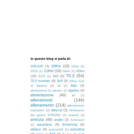
in questo blog si parla di:
10Km
(19)
100x100
(3)
15km
(2)
21Km
(16)
42km
2025
(1)
34km
(1)
70.3
(54)
(10)
6x6
(5)
5150
(1)
70.3 ironman
(8)
8x8
(9)
Africa Cup
Aldo
(4)
of Nations
(2)
AI
(2)
algebra
(4)
alelnamenti
(1)
alessio
(2)
alimentazione
(40)
all
(1)
allenamenti
(146)
allenamento
(214)
allenamento
alleycat
(3)
motivation
(2)
Almanacco
del giorno STRONG
(1)
amatori
(1)
amicizia
(48)
analisi
(3)
Antonacci
aquaniene
(8)
Armstrong
(6)
(1)
atletica
(8)
autostima
automobili
(1)
(3)
B4S
(4)