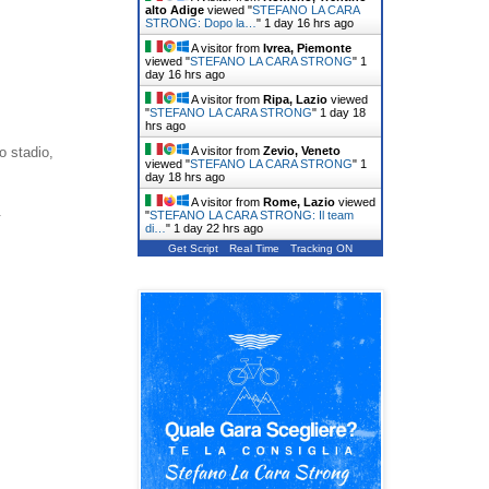
alto Adige
viewed "
STEFANO LA CARA
STRONG: Dopo la…
"
1 day 16 hrs ago
A visitor from
Ivrea, Piemonte
viewed "
STEFANO LA CARA STRONG
"
1
day 16 hrs ago
A visitor from
Ripa, Lazio
viewed
"
STEFANO LA CARA STRONG
"
1 day 18
hrs ago
A visitor from
Zevio, Veneto
o stadio,
viewed "
STEFANO LA CARA STRONG
"
1
day 18 hrs ago
A visitor from
Rome, Lazio
viewed
.
"
STEFANO LA CARA STRONG: Il team
di…
"
1 day 22 hrs ago
Get Script
Real Time
Tracking ON