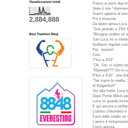
Visualizzazioni totali
Passo ai primi due km
Vedo il mio "riferime
Siamo appena al sec
2,884,888
Poi il miracolo.
Da dietro arriva Luca.
"Stai girando a 3'50!
"Bisogna vedere se ar
Best Triathlon Blog
San Luca mi si mette 
Andiamo regolari così
Poi...booom!
Crisi.
7°km a 4'03"
"Ok, Ste, ci siamo rip
"Riprendi??? Sto in cr
8°km a 4'15". Una bot
"Sei sopra la media, S
di Klagenfurt!"
Sto alla frutta. Luca
Dopo Ponte Milvio per
Luca mi guarda incr
E giù ancora a strillar
L'ultimo chilometro è
Fuori dallo stadio un 
L'arrivo è lontanissim
Forzo ancora.