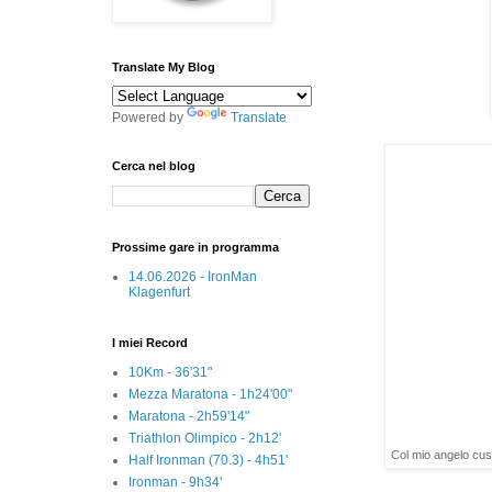
Translate My Blog
Powered by
Translate
Cerca nel blog
Prossime gare in programma
14.06.2026 - IronMan
Klagenfurt
I miei Record
10Km - 36'31"
Mezza Maratona - 1h24'00"
Maratona - 2h59'14"
Triathlon Olimpico - 2h12'
Col mio angelo cus
Half Ironman (70.3) - 4h51'
Ironman - 9h34'