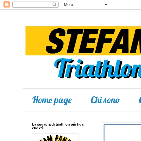
Home page
Chi sono
La squadra di triathlon più figa
che c'è