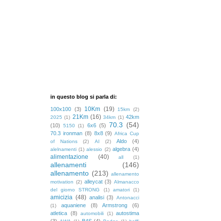
in questo blog si parla di:
10Km
(19)
100x100
(3)
15km
(2)
21Km
(16)
42km
2025
(1)
34km
(1)
70.3
(54)
(10)
6x6
(5)
5150
(1)
70.3 ironman
(8)
8x8
(9)
Africa Cup
Aldo
(4)
of Nations
(2)
AI
(2)
algebra
(4)
alelnamenti
(1)
alessio
(2)
alimentazione
(40)
all
(1)
allenamenti
(146)
allenamento
(213)
allenamento
alleycat
(3)
motivation
(2)
Almanacco
del giorno STRONG
(1)
amatori
(1)
amicizia
(48)
analisi
(3)
Antonacci
aquaniene
(8)
Armstrong
(6)
(1)
atletica
(8)
autostima
automobili
(1)
(3)
B4S
(4)