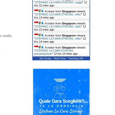
"
STEFANO LA CARA STRONG: viaggi
"
12
hrs 12 mins ago
A visitor from
Singapore
viewed
"
STEFANO LA CARA STRONG: clinic
"
12
hrs 13 mins ago
A visitor from
Singapore
viewed
"
STEFANO LA CARA STRONG: clinic
"
12
hrs 13 mins ago
A visitor from
Singapore
viewed
o stadio,
"
STEFANO LA CARA STRONG: clinic
"
12
hrs 14 mins ago
A visitor from
Singapore
viewed
.
"
STEFANO LA CARA STRONG:
presentazione
"
12 hrs 14 mins ago
Get Script
Real Time
Tracking ON