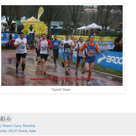
"Sprint" finale...
l
,
Report Gara
,
Running
rtivi, 00197 Roma, Italia