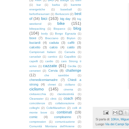
AWA
(1)
Badge
(1)
baffi
(1)
bar
(1)
barba
(2)
barrette
energetiche
(1)
baseball
(1)
best
beforthesunset
(1)
Berlusconi
(2)
bici
(163)
of
(34)
big day
(6)
big
bike
(151)
weekend
(2)
blog
bikepacking
(1)
Bioparco
(1)
(104)
body
(1)
Borgo Egnazia
(1)
boxe
(7)
Bracciano
(2)
Bryton
(1)
buciardi
(4)
caduta
(3)
caffè
(3)
calcetto
(3)
calcio
(4)
caldo
(8)
Campionati Italiani
(1)
Canada
(1)
canadair
(1)
cantico
(1)
Capalbio
(1)
capelli
(1)
cardio
(1)
caro Strong ti
cazzate
(61)
scrivo
(1)
Cecilia
(1)
challenge
Cervia
(8)
cerveteri
(2)
(12)
che sarebbe
(1)
chenedicemiamadre
(7)
Chiedi a
strong
(4)
chmet
(1)
ciciliano
(1)
ciclismo
(145)
cinema
(2)
civitavecchia
(1)
clandestinità
(1)
coach
(45)
Clearwater
(1)
clinic
(1)
coincidenze
(2)
collaborazione
(1)
colleghi
(2)
ColleMarathon
(2)
colli di
combinati
(19)
monte bove
(1)
comic
(4)
compleanno
(7)
Si parla di:
10Km
,
Migue
compression
(1)
comunicazione
(2)
Luogo
Via dei Campi Spo
Comunità Montana dell'Aniene
(1)