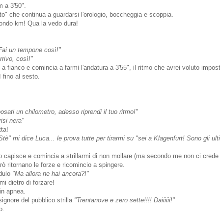
 a 3'50".
nto" che continua a guardarsi l'orologio, boccheggia e scoppia.
ondo km! Qua la vedo dura!
 Fai un tempone così!"
rivo, così!"
a fianco e comincia a farmi l'andatura a 3'55", il ritmo che avrei voluto impos
 fino al sesto.
osati un chilometro, adesso riprendi il tuo ritmo!"
isi nera"
ta!
tè" mi dice Luca... le prova tutte per tirarmi su "sei a Klagenfurt! Sono gli ult
 lo capisce e comincia a strillarmi di non mollare (ma secondo me non ci crede
ò ritornano le forze e ricomincio a spingere.
edulo
"Ma allora ne hai ancora?!"
mi dietro di forzare!
 in apnea.
signore del pubblico strilla
"Trentanove e zero sette!!!! Daiiiiii!"
o.