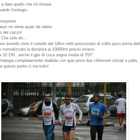
o a dare quello che mi rimane.
uardo l'orologio.
respirare.
nzi mi viene quasi da ridere.
o del cazzo!
 Che stile eh...
on avendo visto il cartello dei 10km netti posizionato di solito poco prima dell
 normalizzato la distanza ai 10000mt precisi invece...
ta 10.130...anche il gps di Luca segna media di 3'57".
rategia completamente sballata con quei primi due chilometri iniziali a palla..
 a questo punto ci sta tutto!