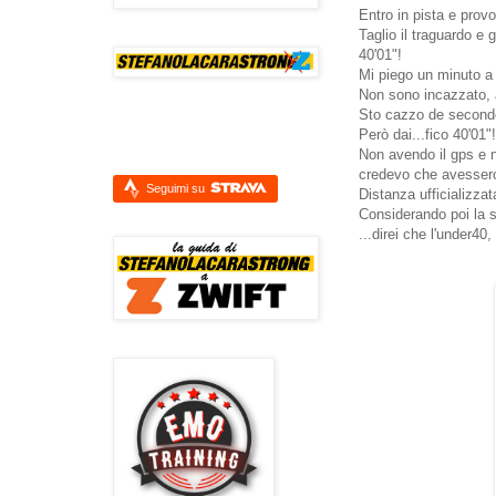
Entro in pista e prov
Taglio il traguardo e g
40'01"!
Mi piego un minuto a 
Non sono incazzato, a
Sto cazzo de second
Però dai...fico 40'01"!
Non avendo il gps e n
credevo che avessero
Seguimi su
Distanza ufficializza
Considerando poi la st
...direi che l'under40,