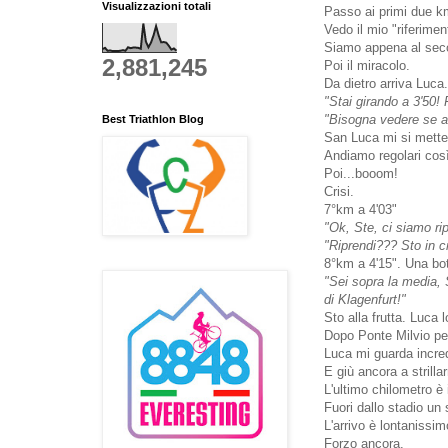
Visualizzazioni totali
Passo ai primi due km
Vedo il mio "riferime
Siamo appena al sec
2,881,245
Poi il miracolo.
Da dietro arriva Luca.
"Stai girando a 3'50!
"Bisogna vedere se ar
Best Triathlon Blog
San Luca mi si mette 
Andiamo regolari così
Poi...booom!
Crisi.
7°km a 4'03"
"Ok, Ste, ci siamo rip
"Riprendi??? Sto in cr
8°km a 4'15". Una bot
"Sei sopra la media, S
di Klagenfurt!"
Sto alla frutta. Luca
Dopo Ponte Milvio per
Luca mi guarda incr
E giù ancora a strillar
L'ultimo chilometro è
Fuori dallo stadio un 
L'arrivo è lontanissim
Forzo ancora.