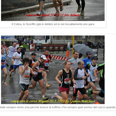
Il Cobra, lo Sceriffo (già in debito) ed io nel riscaldamento pre-gara
tode sempre vicino (ma perchè invece di soffrire c'ho sempre quel sorriso del cazzo quando