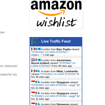
tare.
Live Traffic Feed
A visitor from
Bari, Puglia
viewed
"
STEFANO LA CARA STRONG: I
migliori…
"
1 min ago
A visitor from
Amsterdam,
Noord-holland
viewed "
STEFANO LA
imi chilometri
CARA STRONG
"
5 hrs 49 mins ago
A visitor from
Milan, Lombardia
viewed "
STEFANO LA CARA STRONG
"
8
 neanche lui).
hrs 46 mins ago
A visitor from
Singapore
viewed
"
STEFANO LA CARA STRONG: viaggi
"
12
hrs 11 mins ago
A visitor from
Singapore
viewed
"
STEFANO LA CARA STRONG: viaggi
"
12
hrs 11 mins ago
A visitor from
Singapore
viewed