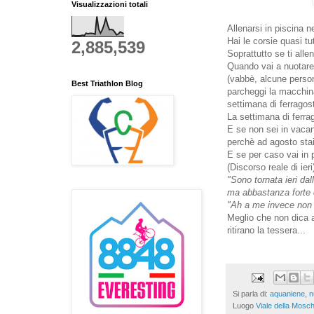
Visualizzazioni totali
Allenarsi in piscina n
Hai le corsie quasi tu
2,885,539
Soprattutto se ti alle
Quando vai a nuotare
(vabbè, alcune persone
Best Triathlon Blog
parcheggi la macchina
settimana di ferragos
La settimana di ferrag
E se non sei in vacan
perchè ad agosto sta
E se per caso vai in 
(Discorso reale di ieri
"Sono tornata ieri dal
ma abbastanza forte 
"Ah a me invece non t
Meglio che non dica 
ritirano la tessera...
Si parla di:
aquaniene
,
n
Luogo
Viale della Mosch