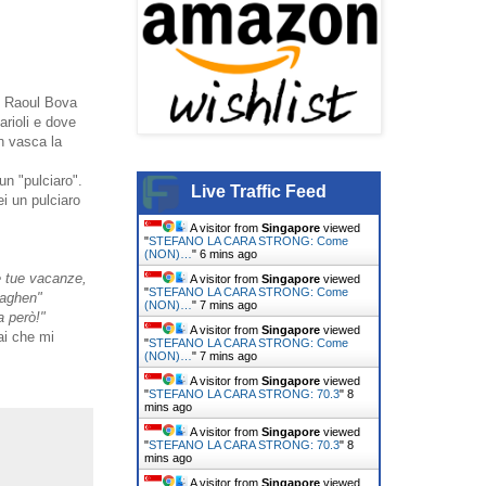
o Raoul Bova
arioli e dove
n vasca la
un "pulciaro".
Live Traffic Feed
i un pulciaro
A visitor from
Singapore
viewed
"
STEFANO LA CARA STRONG: Come
(NON)…
"
6 mins ago
le tue vacanze,
A visitor from
Singapore
viewed
"
STEFANO LA CARA STRONG: Come
naghen"
(NON)…
"
7 mins ago
a però!"
A visitor from
Singapore
viewed
ai che mi
"
STEFANO LA CARA STRONG: Come
(NON)…
"
7 mins ago
A visitor from
Singapore
viewed
"
STEFANO LA CARA STRONG: 70.3
"
8
mins ago
A visitor from
Singapore
viewed
"
STEFANO LA CARA STRONG: 70.3
"
8
mins ago
A visitor from
Singapore
viewed