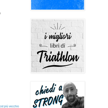
e
ost più vecchio