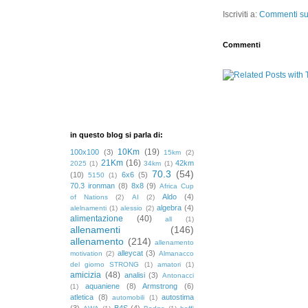
Iscriviti a:
Commenti sul
Commenti
in questo blog si parla di:
10Km
(19)
100x100
(3)
15km
(2)
21Km
(16)
42km
2025
(1)
34km
(1)
70.3
(54)
(10)
6x6
(5)
5150
(1)
70.3 ironman
(8)
8x8
(9)
Africa Cup
Aldo
(4)
of Nations
(2)
AI
(2)
algebra
(4)
alelnamenti
(1)
alessio
(2)
alimentazione
(40)
all
(1)
allenamenti
(146)
allenamento
(214)
allenamento
alleycat
(3)
motivation
(2)
Almanacco
del giorno STRONG
(1)
amatori
(1)
amicizia
(48)
analisi
(3)
Antonacci
aquaniene
(8)
Armstrong
(6)
(1)
atletica
(8)
autostima
automobili
(1)
(3)
B4S
(4)