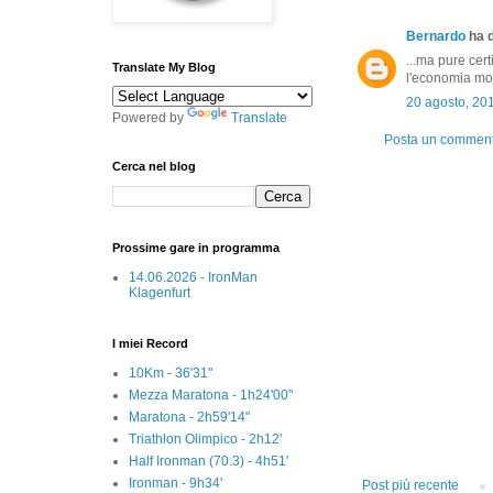
Bernardo
ha d
...ma pure cer
Translate My Blog
l'economia mon
20 agosto, 20
Powered by
Translate
Posta un commen
Cerca nel blog
Prossime gare in programma
14.06.2026 - IronMan
Klagenfurt
I miei Record
10Km - 36'31"
Mezza Maratona - 1h24'00"
Maratona - 2h59'14"
Triathlon Olimpico - 2h12'
Half Ironman (70.3) - 4h51'
Ironman - 9h34'
Post più recente