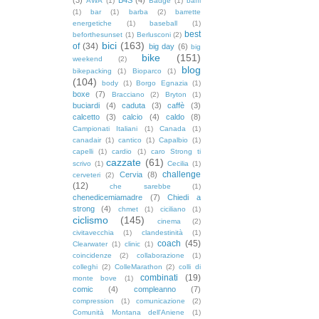
AWA
(1)
Badge
(1)
baffi
(1)
bar
(1)
barba
(2)
barrette
energetiche
(1)
baseball
(1)
best
beforthesunset
(1)
Berlusconi
(2)
bici
(163)
of
(34)
big day
(6)
big
bike
(151)
weekend
(2)
blog
bikepacking
(1)
Bioparco
(1)
(104)
body
(1)
Borgo Egnazia
(1)
boxe
(7)
Bracciano
(2)
Bryton
(1)
buciardi
(4)
caduta
(3)
caffè
(3)
calcetto
(3)
calcio
(4)
caldo
(8)
Campionati Italiani
(1)
Canada
(1)
canadair
(1)
cantico
(1)
Capalbio
(1)
capelli
(1)
cardio
(1)
caro Strong ti
cazzate
(61)
scrivo
(1)
Cecilia
(1)
challenge
Cervia
(8)
cerveteri
(2)
(12)
che sarebbe
(1)
chenedicemiamadre
(7)
Chiedi a
strong
(4)
chmet
(1)
ciciliano
(1)
ciclismo
(145)
cinema
(2)
civitavecchia
(1)
clandestinità
(1)
coach
(45)
Clearwater
(1)
clinic
(1)
coincidenze
(2)
collaborazione
(1)
colleghi
(2)
ColleMarathon
(2)
colli di
combinati
(19)
monte bove
(1)
comic
(4)
compleanno
(7)
compression
(1)
comunicazione
(2)
Comunità Montana dell'Aniene
(1)