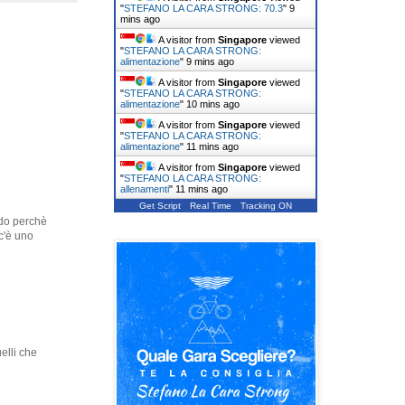
"
STEFANO LA CARA STRONG: 70.3
"
9
mins ago
A visitor from
Singapore
viewed
"
STEFANO LA CARA STRONG:
alimentazione
"
9 mins ago
A visitor from
Singapore
viewed
"
STEFANO LA CARA STRONG:
alimentazione
"
10 mins ago
A visitor from
Singapore
viewed
"
STEFANO LA CARA STRONG:
alimentazione
"
11 mins ago
A visitor from
Singapore
viewed
"
STEFANO LA CARA STRONG:
allenamenti
"
11 mins ago
Get Script
Real Time
Tracking ON
edo perchè
c'è uno
elli che