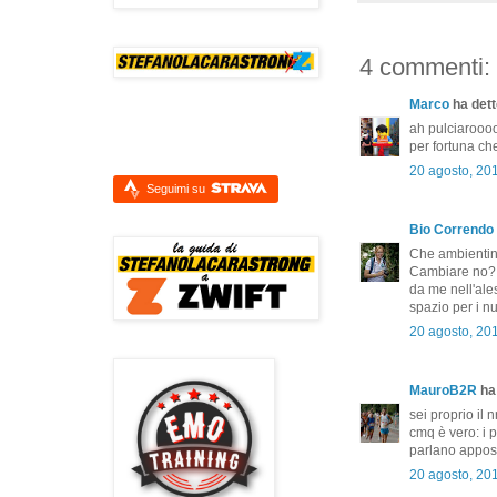
4 commenti:
Marco
ha detto
ah pulciarooo
per fortuna ch
20 agosto, 20
Seguimi su
Bio Correndo
Che ambientino 
Cambiare no?! 
da me nell'ale
spazio per i nu
20 agosto, 20
MauroB2R
ha 
sei proprio il 
cmq è vero: i 
parlano apposta
20 agosto, 20