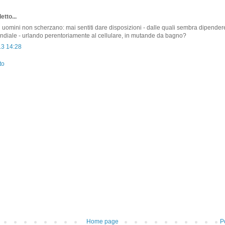
etto...
ti uomini non scherzano: mai sentiti dare disposizioni - dalle quali sembra dipender
diale - urlando perentoriamente al cellulare, in mutande da bagno?
13 14:28
to
Home page
P