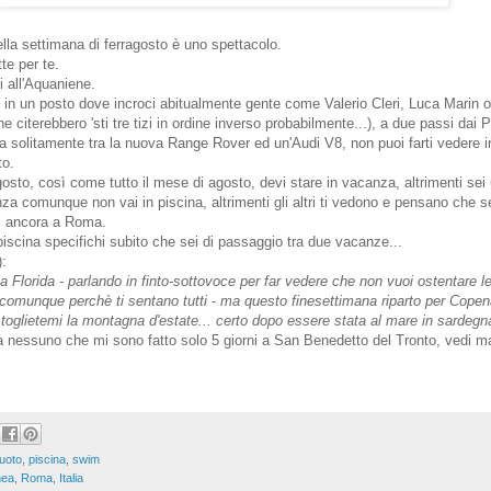
ella settimana di ferragosto è uno spettacolo.
tte per te.
ni all'Aquaniene.
 in un posto dove incroci abitualmente gente come Valerio Cleri, Luca Marin 
 citerebbero 'sti tre tizi in ordine inverso probabilmente...), a due passi dai P
 solitamente tra la nuova Range Rover ed un'Audi V8, non puoi farti vedere i
to.
osto, così come tutto il mese di agosto, devi stare in vacanza, altrimenti sei 
za comunque non vai in piscina, altrimenti gli altri ti vedono e pensano che se
i ancora a Roma.
piscina specifichi subito che sei di passaggio tra due vacanze...
):
la Florida - parlando in finto-sottovoce per far vedere che non vuoi ostentare 
comunque perchè ti sentano tutti
-
ma questo finesettimana riparto per Cope
oglietemi la montagna d'estate... certo dopo essere stata al mare in sardegn
a nessuno che mi sono fatto solo 5 giorni a San Benedetto del Tronto, vedi m
uoto
,
piscina
,
swim
ea, Roma, Italia