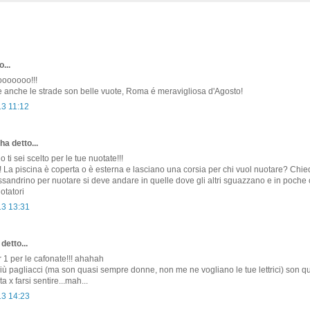
...
ooooooo!!!
e anche le strade son belle vuote, Roma é meravigliosa d'Agosto!
13 11:12
ha detto...
ti sei scelto per le tue nuotate!!!
La piscina è coperta o è esterna e lasciano una corsia per chi vuol nuotare? Chi
ssandrino per nuotare si deve andare in quelle dove gli altri sguazzano e in poche 
otatori
13 13:31
detto...
nr 1 per le cafonate!!! ahahah
più pagliacci (ma son quasi sempre donne, non me ne vogliano le tue lettrici) son qu
 x farsi sentire...mah...
13 14:23