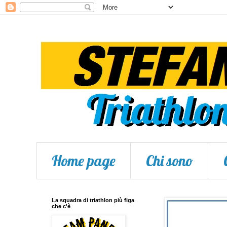
Home page
Chi sono
La squadra di triathlon più figa
che c'è