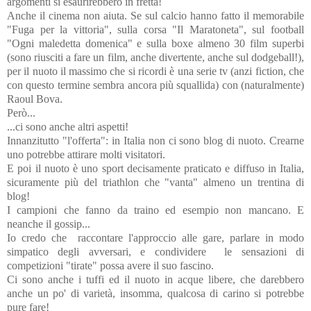
argomenti si esaurirebbero in fretta!
Anche il cinema non aiuta. Se sul calcio hanno fatto il memorabile
"Fuga per la vittoria", sulla corsa "Il Maratoneta", sul football
"Ogni maledetta domenica" e sulla boxe almeno 30 film superbi
(sono riusciti a fare un film, anche divertente, anche sul dodgeball!),
per il nuoto il massimo che si ricordi è una serie tv (anzi fiction, che
con questo termine sembra ancora più squallida) con (naturalmente)
Raoul Bova.
Però...
...ci sono anche altri aspetti!
Innanzitutto "l'offerta": i
n Italia non ci sono blog di nuoto. Crearne
uno potrebbe attirare molti visitatori.
E poi il nuoto è uno sport decisamente praticato e diffuso in Italia,
sicuramente più del triathlon che "vanta" almeno un trentina di
blog!
I campioni che fanno da traino ed esempio non mancano. E
neanche il gossip...
Io credo che raccontare l'approccio alle gare, parlare in modo
simpatico degli avversari, e condividere le sensazioni di
competizioni "tirate" possa avere il suo fascino.
Ci sono anche i tuffi ed il nuoto in acque libere, che darebbero
anche un po' di varietà, insomma, qualcosa di carino si potrebbe
pure fare!