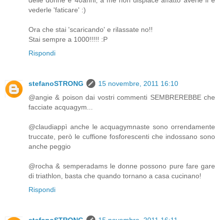
delle donne è 40anni, a me non dispiace affatto averle lì e
vederle 'faticare' :)
Ora che stai 'scaricando' e rilassate no!!
Stai sempre a 1000!!!!! :P
Rispondi
stefanoSTRONG
15 novembre, 2011 16:10
@angie & poison dai vostri commenti SEMBREREBBE che
facciate acquagym...
@claudiappì anche le acquagymnaste sono orrendamente
truccate, però le cuffione fosforescenti che indossano sono
anche peggio
@rocha & semperadams le donne possono pure fare gare
di triathlon, basta che quando tornano a casa cucinano!
Rispondi