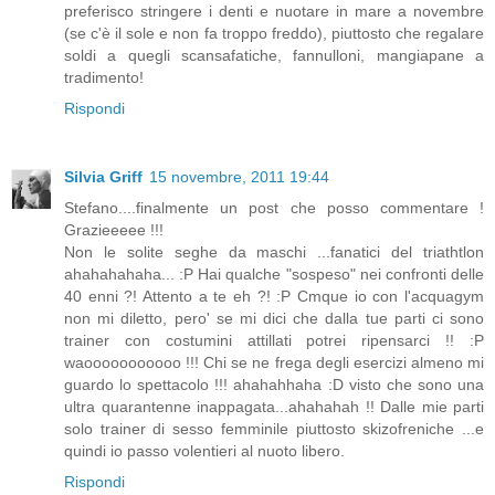
preferisco stringere i denti e nuotare in mare a novembre
(se c'è il sole e non fa troppo freddo), piuttosto che regalare
soldi a quegli scansafatiche, fannulloni, mangiapane a
tradimento!
Rispondi
Silvia Griff
15 novembre, 2011 19:44
Stefano....finalmente un post che posso commentare !
Grazieeeee !!!
Non le solite seghe da maschi ...fanatici del triathtlon
ahahahahaha... :P Hai qualche "sospeso" nei confronti delle
40 enni ?! Attento a te eh ?! :P Cmque io con l'acquagym
non mi diletto, pero' se mi dici che dalla tue parti ci sono
trainer con costumini attillati potrei ripensarci !! :P
waooooooooooo !!! Chi se ne frega degli esercizi almeno mi
guardo lo spettacolo !!! ahahahhaha :D visto che sono una
ultra quarantenne inappagata...ahahahah !! Dalle mie parti
solo trainer di sesso femminile piuttosto skizofreniche ...e
quindi io passo volentieri al nuoto libero.
Rispondi