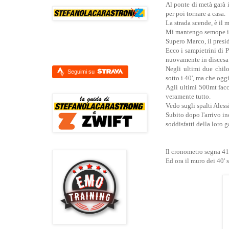
Al ponte di metà garà i
per poi tornare a casa.
La strada scende, è il 
Mi mantengo semope intor
Supero Marco, il presid
Ecco i sampietrini di P
nuovamente in discesa f
Negli ultimi due chil
Seguimi su
sotto i 40', ma che ogg
Agli ultimi 500mt facc
veramente tutto.
Vedo sugli spalti Aless
Subito dopo l'arrivo in
soddisfatti della loro g
Il cronometro segna 41
Ed ora il muro dei 40' 