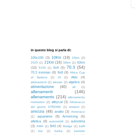
in questo blog si parla di:
10Km
(19)
100x100
(3)
15km
(2)
21Km
(16)
42km
2025
(1)
34km
(1)
70.3
(54)
(10)
6x6
(5)
5150
(1)
70.3 ironman
(8)
8x8
(9)
Africa Cup
Aldo
(4)
of Nations
(2)
AI
(2)
algebra
(4)
alelnamenti
(1)
alessio
(2)
alimentazione
(40)
all
(1)
allenamenti
(146)
allenamento
(214)
allenamento
alleycat
(3)
motivation
(2)
Almanacco
del giorno STRONG
(1)
amatori
(1)
amicizia
(48)
analisi
(3)
Antonacci
aquaniene
(8)
Armstrong
(6)
(1)
atletica
(8)
autostima
automobili
(1)
(3)
B4S
(4)
AWA
(1)
Badge
(1)
baffi
(1)
bar
(1)
barba
(2)
barrette