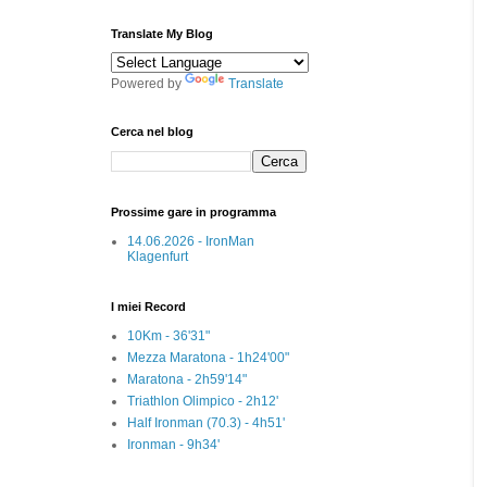
Translate My Blog
Powered by
Translate
Cerca nel blog
Prossime gare in programma
14.06.2026 - IronMan
Klagenfurt
I miei Record
10Km - 36'31"
Mezza Maratona - 1h24'00"
Maratona - 2h59'14"
Triathlon Olimpico - 2h12'
Half Ironman (70.3) - 4h51'
Ironman - 9h34'