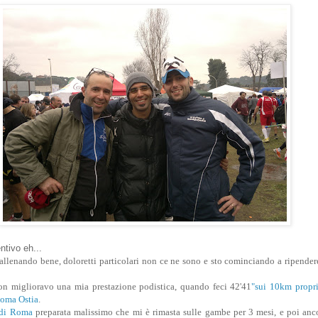
ntivo eh...
allenando bene, doloretti particolari non ce ne sono e sto cominciando a ripender
n miglioravo una mia prestazione podistica, quando feci 42'41
"sui 10km propri
Roma Ostia
.
 di Roma
preparata malissimo che mi è rimasta sulle gambe per 3 mesi, e poi anco