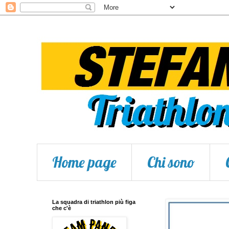
Home page
Chi sono
La squadra di triathlon più figa
che c'è