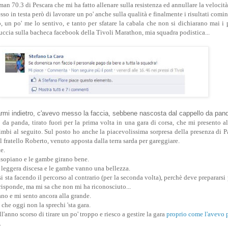
man 70.3 di Pescara che mi ha fatto allenare sulla resistenza ed annullare la velocità
o in testa però di lavorare un po' anche sulla qualità e finalmente i risultati comin
, un po' me lo sentivo, e tanto per sfatare la cabala che non si dichiarano mai i p
tuccia sulla bacheca facebook della Tivoli Marathon, mia squadra podistica...
armi indietro, c'avevo messo la faccia, sebbene nascosta dal cappello da pan
 da panda, tirato fuori per la prima volta in una gara di corsa, che mi presento a
bimbi al seguito. Sul posto ho anche la piacevolissima sorpresa della presenza di 
fratello Roberto, venuto apposta dalla terra sarda per gareggiare.
e.
lsopiano e le gambe girano bene.
leggera discesa e le gambe vanno una bellezza.
i sta facendo il percorso al contrario (per la seconda volta), perchè deve prepararsi
risponde, ma mi sa che non mi ha riconosciuto...
ano e mi sento ancora alla grande.
 che oggi non la sprechi 'sta gara.
ell'anno scorso di tirare un po' troppo e riesco a gestire la gara
proprio come l'avevo
.