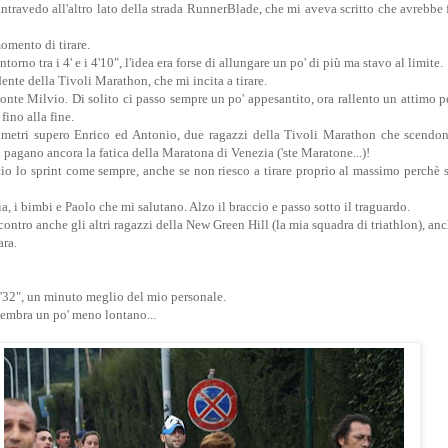
ntravedo all'altro lato della strada RunnerBlade, che mi aveva scritto che avrebbe 
momento di tirare.
no tra i 4' e i 4'10", l'idea era forse di allungare un po' di più ma stavo al limite.
ente della Tivoli Marathon, che mi incita a tirare.
onte Milvio. Di solito ci passo sempre un po' appesantito, ora rallento un attimo p
ino alla fine.
ometri supero Enrico ed Antonio, due ragazzi della Tivoli Marathon che scendo
i pagano ancora la fatica della Maratona di Venezia ('ste Maratone...)!
io lo sprint come sempre, anche se non riesco a tirare proprio al massimo perchè 
ia, i bimbi e Paolo che mi salutano. Alzo il braccio e passo sotto il traguardo.
contro anche gli altri ragazzi della New Green Hill (la mia squadra di triathlon), anc
ara.
'32", un minuto meglio del mio personale.
sembra un po' meno lontano...