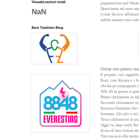
Visualizzazioni totali
preparazione per l'Iron
Quest'anno mi sono mess
NaN
Come dicevo all'inizio
subito sparato una car
Best Triathlon Blog
Ormai non potevo tir
E proprio col cappello
Rosi, con Alessia e i 
che ha accompagnato il 
Alle 10 in punto si part
Primo chilometro in fa
Secondo chilometro in 
Incrocio Giuliano che s
Ironman. Gli urlo e mi 
Terzo chilometro in pi
Oggi va, daje sotto Ste'
Evito di fare l'errore d
Tiro ma non alla morte