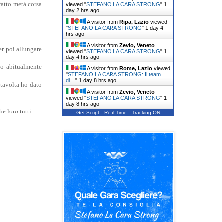
fatto metà corsa
viewed "
STEFANO LA CARA STRONG
"
1
day 2 hrs ago
A visitor from
Ripa, Lazio
viewed
"
STEFANO LA CARA STRONG
"
1 day 4
hrs ago
A visitor from
Zevio, Veneto
er poi allungare
viewed "
STEFANO LA CARA STRONG
"
1
day 4 hrs ago
no abitualmente
A visitor from
Rome, Lazio
viewed
"
STEFANO LA CARA STRONG: Il team
di…
"
1 day 8 hrs ago
stavolta ho dato
A visitor from
Zevio, Veneto
viewed "
STEFANO LA CARA STRONG
"
1
day 8 hrs ago
he loro tutti
Get Script
Real Time
Tracking ON