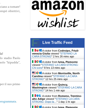
.
ciano a tornare!
ropri obiettivi,
Live Traffic Feed
A visitor from
Codroipo, Friuli-
da!
venezia Giulia
viewed "
STEFANO LA
CARA STRONG
"
2 hrs 26 mins ago
llo stadio Paolo
A visitor from
Ivrea, Piemonte
Paolo "kipudda",
viewed "
STEFANO LA CARA STRONG:
Chi sono
"
8 hrs 13 mins ago
A visitor from
Morrisville, North
Carolina
viewed "
STEFANO LA CARA
STRONG
"
12 hrs 25 mins ago
 per il suo primo
A visitor from
Quincy,
Washington
viewed "
STEFANO LA CARA
STRONG
"
14 hrs 1 min ago
A visitor from
Romeno, Trentino-
alto Adige
viewed "
STEFANO LA CARA
 programmata
.
STRONG: Dopo la…
"
1 day 1 hr ago
A visitor from
Ivrea, Piemonte