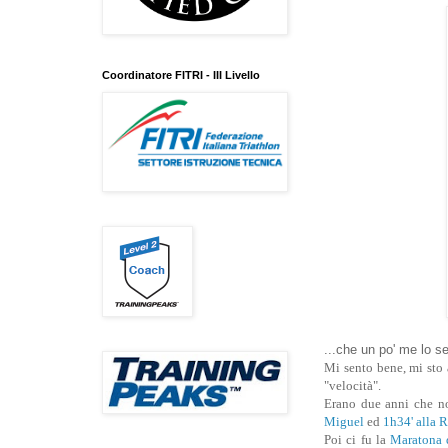
Coordinatore FITRI - III Livello
...che un po' me lo se
Mi sento bene, mi sto 
"velocità".
Erano due anni che no
Miguel
ed
1h34' alla 
Poi ci fu la
Maratona