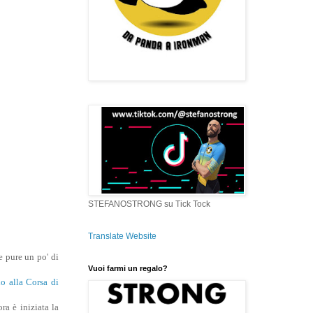
STEFANOSTRONG su Tick Tock
Translate Website
e pure un po' di
Vuoi farmi un regalo?
o alla Corsa di
ra è iniziata la