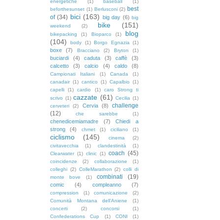
energetiche
(1)
baseball
(1)
best
beforthesunset
(1)
Berlusconi
(2)
bici
(163)
of
(34)
big day
(6)
big
bike
(151)
weekend
(2)
blog
bikepacking
(1)
Bioparco
(1)
(104)
body
(1)
Borgo Egnazia
(1)
boxe
(7)
Bracciano
(2)
Bryton
(1)
buciardi
(4)
caduta
(3)
caffè
(3)
calcetto
(3)
calcio
(4)
caldo
(8)
Campionati Italiani
(1)
Canada
(1)
canadair
(1)
cantico
(1)
Capalbio
(1)
capelli
(1)
cardio
(1)
caro Strong ti
cazzate
(61)
scrivo
(1)
Cecilia
(1)
challenge
Cervia
(8)
cerveteri
(2)
(12)
che sarebbe
(1)
chenedicemiamadre
(7)
Chiedi a
strong
(4)
chmet
(1)
ciciliano
(1)
ciclismo
(145)
cinema
(2)
civitavecchia
(1)
clandestinità
(1)
coach
(45)
Clearwater
(1)
clinic
(1)
coincidenze
(2)
collaborazione
(1)
colleghi
(2)
ColleMarathon
(2)
colli di
combinati
(19)
monte bove
(1)
comic
(4)
compleanno
(7)
compression
(1)
comunicazione
(2)
Comunità Montana dell'Aniene
(1)
concerti
(2)
concorsi
(1)
Confederations Cup
(1)
CONI
(1)