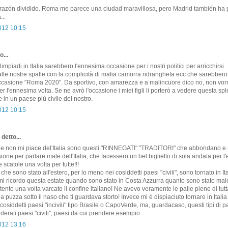
corazón dividido. Roma me parece una ciudad maravillosa, pero Madrid también ha
...
2012 10:15
o...
impiadi in Italia sarebbero l'ennesima occasione per i nostri politici per arricchirsi
alle nostre spalle con la complicità di mafia camorra ndrangheta ecc che sarebber
occasione "Roma 2020". Da sportivo, con amarezza e a malincuore dico no, non vorr
er l'ennesima volta. Se ne avrò l'occasione i miei figli li porterò a vedere questa sp
 in un paese più civile del nostro.
2012 10:15
detto...
he non mi piace del'Italia sono questi "RINNEGATI" "TRADITORI" che abbondano e
ne per parlare male dell'Italia, che facessero un bel biglietto di sola andata per l'e
 scatole una volta per tutte!!!
te che sono stato all'estero, per lo meno nei cosiddetti paesi "civili", sono tornato in It
mi ricordo questa estate quando sono stato in Costa Azzurra quanto sono stato mal
tento una volta varcato il confine italiano! Ne avevo veramente le palle piene di tutt
a puzza sotto il naso che ti guardava storto! Invece mi è dispiaciuto tornare in Ital
cosiddetti paesi "incivili" tipo Brasile o CapoVerde, ma, guardacaso, questi tipi di 
erati paesi "civili", paesi da cui prendere esempio
2012 13:16