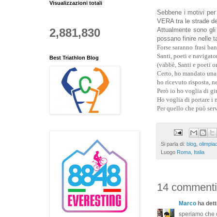
Visualizzazioni totali
Sebbene i motivi per 
VERA tra le strade de
2,881,830
Attualmente sono gli 
possano finire nelle t
Forse saranno frasi ban
Santi, poeti e navigator
Best Triathlon Blog
(vabbè, Santi e poeti or
Certo, ho mandato una 
ho ricevuto risposta, n
Però io ho voglia di gi
Ho voglia di portare i m
Per quello che può ser
Si parla di:
blog
,
olimpiad
Luogo
Roma, Italia
14 commenti
Marco
ha detto
speriamo che du