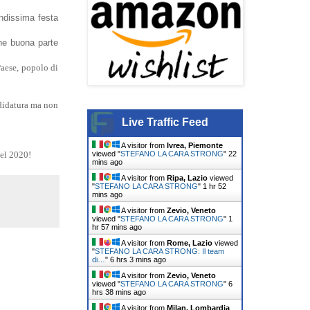
andissima festa
che buona parte
Paese, popolo di
ndidatura ma non
Live Traffic Feed
A visitor from
Ivrea, Piemonte
viewed "
STEFANO LA CARA STRONG
"
22
del 2020!
mins ago
A visitor from
Ripa, Lazio
viewed
"
STEFANO LA CARA STRONG
"
1 hr 52
mins ago
A visitor from
Zevio, Veneto
viewed "
STEFANO LA CARA STRONG
"
1
hr 57 mins ago
A visitor from
Rome, Lazio
viewed
"
STEFANO LA CARA STRONG: Il team
di…
"
6 hrs 3 mins ago
A visitor from
Zevio, Veneto
viewed "
STEFANO LA CARA STRONG
"
6
hrs 38 mins ago
A visitor from
Milan, Lombardia