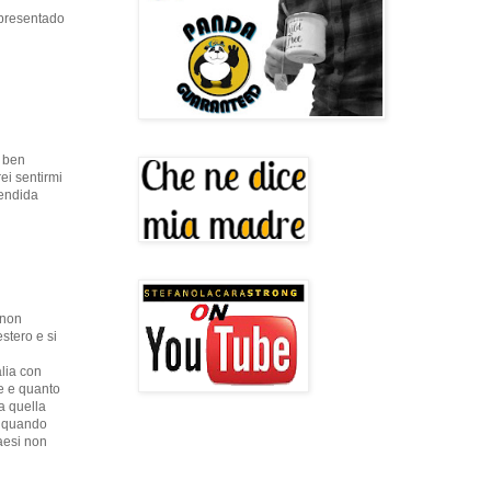
 presentado
o ben
ei sentirmi
lendida
 non
stero e si
alia con
e e quanto
a quella
ia quando
paesi non