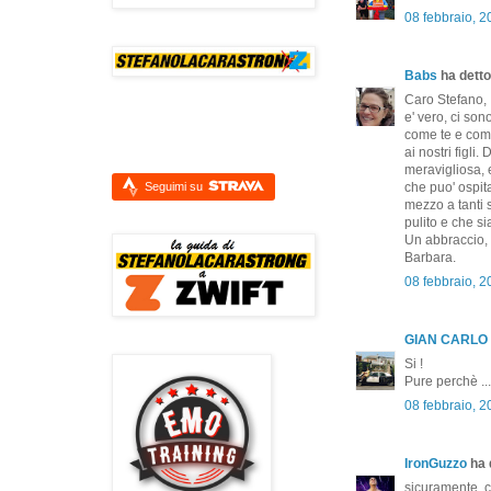
08 febbraio, 
Babs
ha detto.
Caro Stefano,
e' vero, ci so
come te e come
ai nostri figli
meravigliosa, 
Seguimi su
che puo' ospita
mezzo a tanti 
pulito e che si
Un abbraccio,
Barbara.
08 febbraio, 
GIAN CARLO
Si !
Pure perchè ...
08 febbraio, 
IronGuzzo
ha d
sicuramente, co