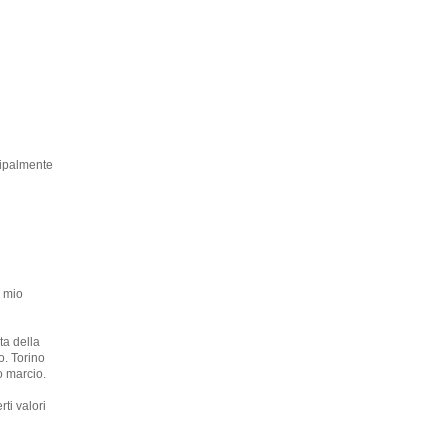
ncipalmente
l mio
ta della
o. Torino
o marcio.
ti valori