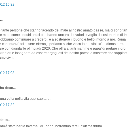
2012 16:32
..
no tante persone che stanno facendo del male al nostro amato paese, ma ci sono ta
 me e come i nostri amici che hanno ancora dei valori e voglia di sostenerli e di t
. Dobbiamo continuare a crederci, e a sostenere il buono e bello intorno a noi, Roma e
e continuera' ad essere eterna, speriamo si che vinca la possibilita' di dimostrare 
re con dignita' le olimpiadi 2020. Che offra a tanti mamme e papa' di portare i loro fi
stranieri e insegnare ad essere orgogliosi del nostro paese e mostrare che sappia
amo civili.
2012 17:08
ha detto...
una volta nella vita puo' capitare.
2012 17:32
etto...
m'è stato per le invernali di Torino, potremmo fare un'ottima figura.