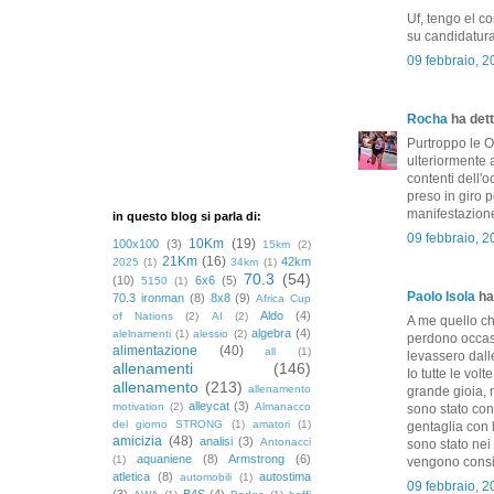
Uf, tengo el 
su candidatura
09 febbraio, 
Rocha
ha dett
Purtroppo le Ol
ulteriormente 
contenti dell'
preso in giro p
manifestazione
in questo blog si parla di:
09 febbraio, 
10Km
(19)
100x100
(3)
15km
(2)
21Km
(16)
42km
2025
(1)
34km
(1)
70.3
(54)
(10)
6x6
(5)
5150
(1)
Paolo Isola
ha 
70.3 ironman
(8)
8x8
(9)
Africa Cup
Aldo
(4)
of Nations
(2)
AI
(2)
A me quello c
algebra
(4)
alelnamenti
(1)
alessio
(2)
perdono occasio
alimentazione
(40)
all
(1)
levassero dalle
allenamenti
(146)
Io tutte le vol
allenamento
(213)
allenamento
grande gioia, 
alleycat
(3)
motivation
(2)
Almanacco
sono stato con
del giorno STRONG
(1)
amatori
(1)
gentaglia con l
amicizia
(48)
analisi
(3)
Antonacci
sono stato nei 
aquaniene
(8)
Armstrong
(6)
(1)
vengono consid
atletica
(8)
autostima
automobili
(1)
09 febbraio, 
(3)
B4S
(4)