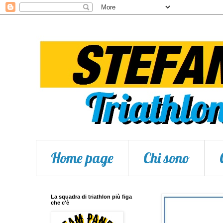
Home page
Chi sono
La squadra di triathlon più figa
che c'è