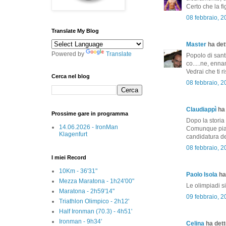
Certo che la fig
08 febbraio, 
Translate My Blog
Master
ha dett
Powered by
Translate
Popolo di sant
co.....ne, enn
Vedrai che ti r
Cerca nel blog
08 febbraio, 
Claudiappì
ha 
Prossime gare in programma
Dopo la storia 
14.06.2026 - IronMan
Comunque piac
Klagenfurt
candidatura del
08 febbraio, 
I miei Record
10Km - 36'31"
Paolo Isola
ha 
Mezza Maratona - 1h24'00"
Le olimpiadi si
Maratona - 2h59'14"
09 febbraio, 
Triathlon Olimpico - 2h12'
Half Ironman (70.3) - 4h51'
Ironman - 9h34'
Celina
ha detto