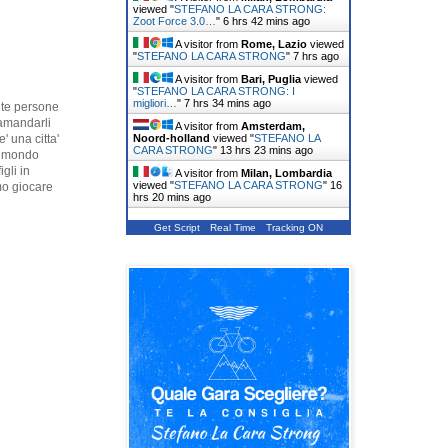
viewed "
STEFANO LA CARA STRONG:
Zoot Force 3.0…
"
6 hrs 42 mins ago
A visitor from
Rome, Lazio
viewed
"
STEFANO LA CARA STRONG
"
7 hrs ago
A visitor from
Bari, Puglia
viewed
"
STEFANO LA CARA STRONG: I
migliori…
"
7 hrs 34 mins ago
nte persone
ramandarli
A visitor from
Amsterdam,
Noord-holland
viewed "
STEFANO LA
' una citta'
CARA STRONG
"
13 hrs 23 mins ago
al mondo
gli in
A visitor from
Milan, Lombardia
viewed "
STEFANO LA CARA STRONG
"
16
mo giocare
hrs 20 mins ago
Get Script
Real Time
Tracking ON