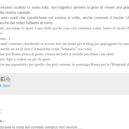
esserci scettici ci siano tutti, non toglietici almeno la gioia di vivere una gr
lla nostra capitale.
unici soldi che sacrificherei col sorriso in volto, anche correndo il rischio 
asche del solito furbetto di turno.
ali, ma ormai lo sport è una delle poche cose che continua a dare lustro al nostro 
i!
mai...)
mail comitato chiedendo se avesse foto da darmi per il blog per appoggiare la ca
eanche un no (e non è il massimo come "simpatia" 'sta cosa).
rare per Roma piena di gente venuta da tutto il mondo per tifare i sui idoli.
iei figli a vedere un po' di sport.
vire ma soprattutto per quello che può contare, io sostengo Roma per le Olimpiadi 
i
,
Sport
:
...
rante la visita del comitato olimpico non nevichi......