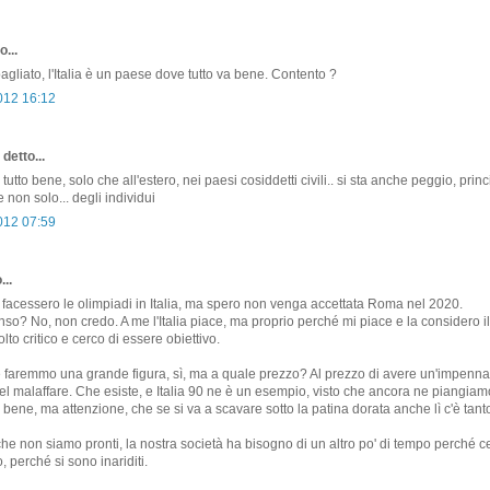
o...
agliato, l'Italia è un paese dove tutto va bene. Contento ?
2012 16:12
detto...
a tutto bene, solo che all'estero, nei paesi cosiddetti civili.. si sta anche peggio, pri
e non solo... degli individui
2012 07:59
...
facessero le olimpiadi in Italia, ma spero non venga accettata Roma nel 2020.
nso? No, non credo. A me l'Italia piace, ma proprio perché mi piace e la considero i
to critico e cerco di essere obiettivo.
faremmo una grande figura, sì, ma a quale prezzo? Al prezzo di avere un'impenna
el malaffare. Che esiste, e Italia 90 ne è un esempio, visto che ancora ne piangiam
bene, ma attenzione, che se si va a scavare sotto la patina dorata anche lì c'è tant
he non siamo pronti, la nostra società ha bisogno di un altro po' di tempo perché cer
, perché si sono inariditi.