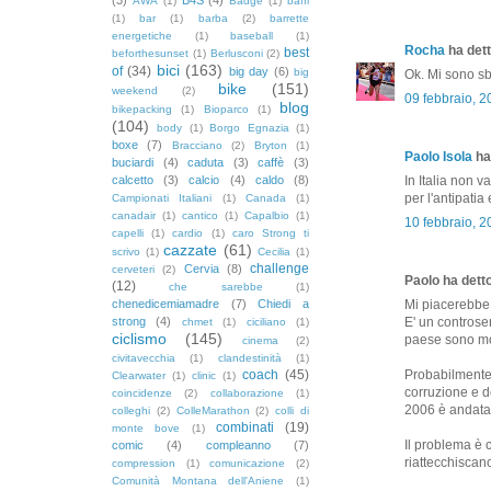
AWA
(1)
Badge
(1)
baffi
(1)
bar
(1)
barba
(2)
barrette
energetiche
(1)
baseball
(1)
Rocha
ha dett
best
beforthesunset
(1)
Berlusconi
(2)
bici
(163)
of
(34)
big day
(6)
big
Ok. Mi sono sb
bike
(151)
weekend
(2)
09 febbraio, 
blog
bikepacking
(1)
Bioparco
(1)
(104)
body
(1)
Borgo Egnazia
(1)
boxe
(7)
Bracciano
(2)
Bryton
(1)
Paolo Isola
ha 
buciardi
(4)
caduta
(3)
caffè
(3)
calcetto
(3)
calcio
(4)
caldo
(8)
In Italia non v
per l'antipatia 
Campionati Italiani
(1)
Canada
(1)
canadair
(1)
cantico
(1)
Capalbio
(1)
10 febbraio, 
capelli
(1)
cardio
(1)
caro Strong ti
cazzate
(61)
scrivo
(1)
Cecilia
(1)
challenge
Cervia
(8)
cerveteri
(2)
Paolo ha detto
(12)
che sarebbe
(1)
chenedicemiamadre
(7)
Chiedi a
Mi piacerebbe 
strong
(4)
E' un controse
chmet
(1)
ciciliano
(1)
ciclismo
(145)
paese sono mol
cinema
(2)
civitavecchia
(1)
clandestinità
(1)
coach
(45)
Probabilmente 
Clearwater
(1)
clinic
(1)
corruzione e d
coincidenze
(2)
collaborazione
(1)
2006 è andata 
colleghi
(2)
ColleMarathon
(2)
colli di
combinati
(19)
monte bove
(1)
Il problema è c
comic
(4)
compleanno
(7)
riattecchiscano
compression
(1)
comunicazione
(2)
Comunità Montana dell'Aniene
(1)