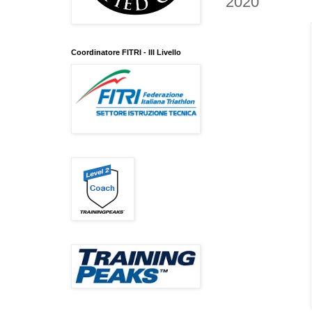
2020
Coordinatore FITRI - III Livello