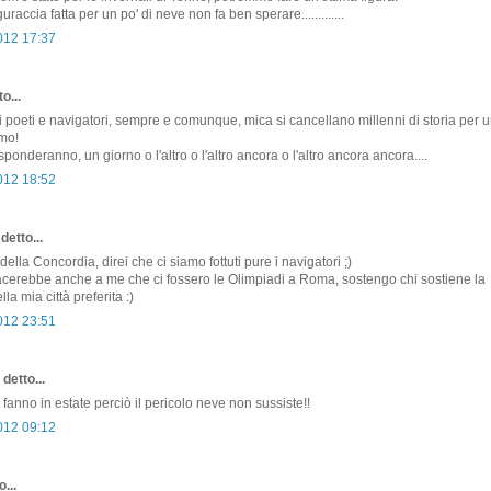
uraccia fatta per un po' di neve non fa ben sperare.............
2012 17:37
o...
i poeti e navigatori, sempre e comunque, mica si cancellano millenni di storia per u
amo!
isponderanno, un giorno o l'altro o l'altro ancora o l'altro ancora ancora....
2012 18:52
detto...
della Concordia, direi che ci siamo fottuti pure i navigatori ;)
erebbe anche a me che ci fossero le Olimpiadi a Roma, sostengo chi sostiene la
la mia città preferita :)
2012 23:51
detto...
 fanno in estate perciò il pericolo neve non sussiste!!
2012 09:12
...