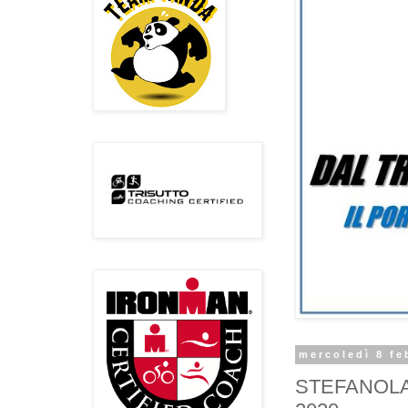
mercoledì 8 fe
STEFANOLAC