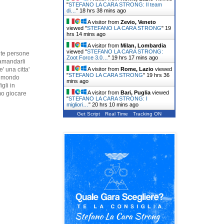
"
STEFANO LA CARA STRONG: Il team
di…
"
18 hrs 39 mins ago
A visitor from
Zevio, Veneto
viewed "
STEFANO LA CARA STRONG
"
19
hrs 14 mins ago
A visitor from
Milan, Lombardia
viewed "
STEFANO LA CARA STRONG:
nte persone
Zoot Force 3.0…
"
19 hrs 18 mins ago
ramandarli
A visitor from
Rome, Lazio
viewed
' una citta'
"
STEFANO LA CARA STRONG
"
19 hrs 36
al mondo
mins ago
gli in
A visitor from
Bari, Puglia
viewed
mo giocare
"
STEFANO LA CARA STRONG: I
migliori…
"
20 hrs 10 mins ago
Get Script
Real Time
Tracking ON