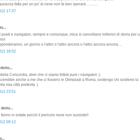
uraccia fatta per un po' di neve non fa ben sperare.............
2012 17:37
o...
i poeti e navigatori, sempre e comunque, mica si cancellano millenni di storia per u
amo!
isponderanno, un giorno o l'altro o l'altro ancora o l'altro ancora ancora....
2012 18:52
detto...
della Concordia, direi che ci siamo fottuti pure i navigatori ;)
erebbe anche a me che ci fossero le Olimpiadi a Roma, sostengo chi sostiene la
la mia città preferita :)
2012 23:51
detto...
 fanno in estate perciò il pericolo neve non sussiste!!
2012 09:12
...