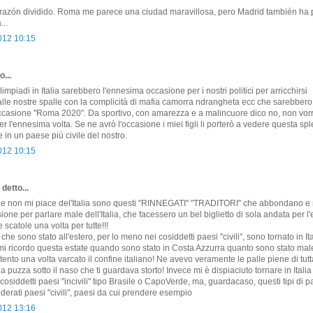
corazón dividido. Roma me parece una ciudad maravillosa, pero Madrid también ha
...
2012 10:15
o...
impiadi in Italia sarebbero l'ennesima occasione per i nostri politici per arricchirsi
alle nostre spalle con la complicità di mafia camorra ndrangheta ecc che sarebber
occasione "Roma 2020". Da sportivo, con amarezza e a malincuore dico no, non vorr
er l'ennesima volta. Se ne avrò l'occasione i miei figli li porterò a vedere questa sp
 in un paese più civile del nostro.
2012 10:15
detto...
he non mi piace del'Italia sono questi "RINNEGATI" "TRADITORI" che abbondano e
ne per parlare male dell'Italia, che facessero un bel biglietto di sola andata per l'e
 scatole una volta per tutte!!!
te che sono stato all'estero, per lo meno nei cosiddetti paesi "civili", sono tornato in It
mi ricordo questa estate quando sono stato in Costa Azzurra quanto sono stato mal
tento una volta varcato il confine italiano! Ne avevo veramente le palle piene di tutt
a puzza sotto il naso che ti guardava storto! Invece mi è dispiaciuto tornare in Ital
cosiddetti paesi "incivili" tipo Brasile o CapoVerde, ma, guardacaso, questi tipi di 
erati paesi "civili", paesi da cui prendere esempio
2012 13:16