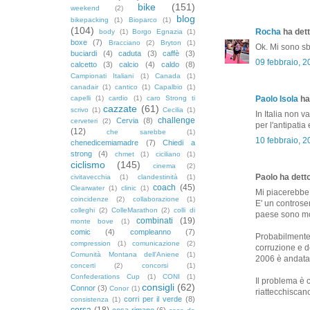
bike
(151)
weekend
(2)
blog
bikepacking
(1)
Bioparco
(1)
(104)
Rocha
ha dett
body
(1)
Borgo Egnazia
(1)
boxe
(7)
Bracciano
(2)
Bryton
(1)
Ok. Mi sono sb
buciardi
(4)
caduta
(3)
caffè
(3)
09 febbraio, 
calcetto
(3)
calcio
(4)
caldo
(8)
Campionati Italiani
(1)
Canada
(1)
canadair
(1)
cantico
(1)
Capalbio
(1)
capelli
(1)
cardio
(1)
caro Strong ti
Paolo Isola
ha 
cazzate
(61)
scrivo
(1)
Cecilia
(1)
In Italia non v
challenge
Cervia
(8)
cerveteri
(2)
per l'antipatia 
(12)
che sarebbe
(1)
10 febbraio, 
chenedicemiamadre
(7)
Chiedi a
strong
(4)
chmet
(1)
ciciliano
(1)
ciclismo
(145)
cinema
(2)
Paolo ha detto
civitavecchia
(1)
clandestinità
(1)
coach
(45)
Clearwater
(1)
clinic
(1)
Mi piacerebbe 
coincidenze
(2)
collaborazione
(1)
E' un controse
colleghi
(2)
ColleMarathon
(2)
colli di
paese sono mol
combinati
(19)
monte bove
(1)
comic
(4)
compleanno
(7)
Probabilmente 
compression
(1)
comunicazione
(2)
corruzione e d
Comunità Montana dell'Aniene
(1)
2006 è andata 
concerti
(2)
concorsi
(1)
Confederations Cup
(1)
CONI
(1)
Il problema è c
consigli
(62)
Connor
(3)
Conor
(1)
riattecchiscano
corri per il verde
(8)
consistenza
(1)
corsa
(18)
cosa rimane
(6)