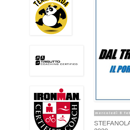
mercoledì 8 fe
STEFANOLAC