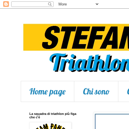
Home page
Chi sono
La squadra di triathlon più figa
che c'è