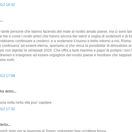
2012 16:32
..
no tante persone che stanno facendo del male al nostro amato paese, ma ci sono ta
 me e come i nostri amici che hanno ancora dei valori e voglia di sostenerli e di t
. Dobbiamo continuare a crederci, e a sostenere il buono e bello intorno a noi, Roma e
e continuera' ad essere eterna, speriamo si che vinca la possibilita' di dimostrare 
re con dignita' le olimpiadi 2020. Che offra a tanti mamme e papa' di portare i loro fi
stranieri e insegnare ad essere orgogliosi del nostro paese e mostrare che sappia
amo civili.
2012 17:08
ha detto...
una volta nella vita puo' capitare.
2012 17:32
etto...
m'è stato per le invernali di Torino, potremmo fare un'ottima figura.