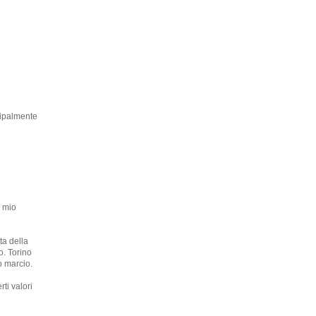
ncipalmente
l mio
ta della
o. Torino
o marcio.
ti valori