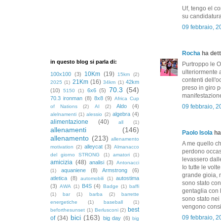
Uf, tengo el 
su candidatura
09 febbraio, 
Rocha
ha dett
in questo blog si parla di:
Purtroppo le Ol
ulteriormente 
10Km
(19)
100x100
(3)
15km
(2)
contenti dell'
21Km
(16)
42km
2025
(1)
34km
(1)
preso in giro p
70.3
(54)
(10)
6x6
(5)
5150
(1)
manifestazione
70.3 ironman
(8)
8x8
(9)
Africa Cup
Aldo
(4)
09 febbraio, 
of Nations
(2)
AI
(2)
algebra
(4)
alelnamenti
(1)
alessio
(2)
alimentazione
(40)
all
(1)
allenamenti
(146)
Paolo Isola
ha 
allenamento
(213)
allenamento
A me quello c
alleycat
(3)
motivation
(2)
Almanacco
perdono occasio
del giorno STRONG
(1)
amatori
(1)
levassero dalle
amicizia
(48)
analisi
(3)
Antonacci
Io tutte le vol
aquaniene
(8)
Armstrong
(6)
(1)
grande gioia, 
atletica
(8)
autostima
automobili
(1)
sono stato con
(3)
B4S
(4)
AWA
(1)
Badge
(1)
baffi
gentaglia con l
(1)
bar
(1)
barba
(2)
barrette
sono stato nei 
energetiche
(1)
baseball
(1)
vengono consid
best
beforthesunset
(1)
Berlusconi
(2)
bici
(163)
09 febbraio, 
of
(34)
big day
(6)
big