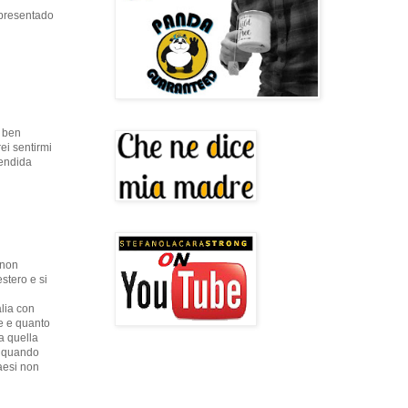
 presentado
o ben
ei sentirmi
lendida
 non
stero e si
alia con
e e quanto
a quella
ia quando
paesi non