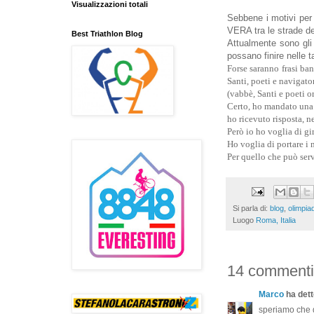
Visualizzazioni totali
Sebbene i motivi per 
VERA tra le strade de
Best Triathlon Blog
Attualmente sono gli 
possano finire nelle t
Forse saranno frasi ban
Santi, poeti e navigator
(vabbè, Santi e poeti or
Certo, ho mandato una 
ho ricevuto risposta, n
Però io ho voglia di gi
Ho voglia di portare i m
Per quello che può ser
Si parla di:
blog
,
olimpiad
Luogo
Roma, Italia
14 commenti
Marco
ha detto
speriamo che du