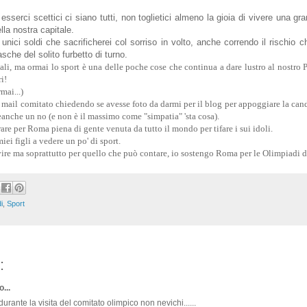
esserci scettici ci siano tutti, non toglietici almeno la gioia di vivere una gr
lla nostra capitale.
unici soldi che sacrificherei col sorriso in volto, anche correndo il rischio 
asche del solito furbetto di turno.
ali, ma ormai lo sport è una delle poche cose che continua a dare lustro al nostro 
i!
mai...)
mail comitato chiedendo se avesse foto da darmi per il blog per appoggiare la ca
eanche un no (e non è il massimo come "simpatia" 'sta cosa).
rare per Roma piena di gente venuta da tutto il mondo per tifare i sui idoli.
iei figli a vedere un po' di sport.
vire ma soprattutto per quello che può contare, io sostengo Roma per le Olimpiadi 
i
,
Sport
:
...
rante la visita del comitato olimpico non nevichi......