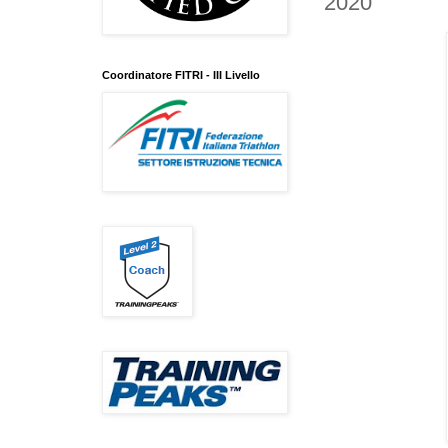
2020
Coordinatore FITRI - III Livello