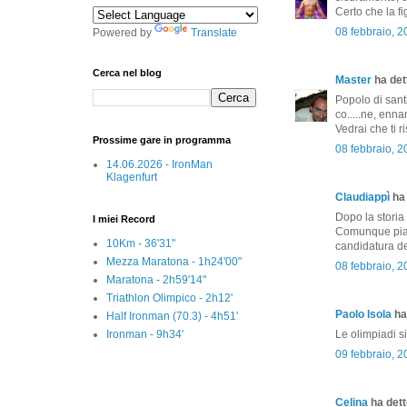
Certo che la fig
08 febbraio, 
Powered by
Translate
Cerca nel blog
Master
ha dett
Popolo di sant
co.....ne, enn
Vedrai che ti r
Prossime gare in programma
08 febbraio, 
14.06.2026 - IronMan
Klagenfurt
Claudiappì
ha 
Dopo la storia 
I miei Record
Comunque piac
10Km - 36'31"
candidatura del
Mezza Maratona - 1h24'00"
08 febbraio, 
Maratona - 2h59'14"
Triathlon Olimpico - 2h12'
Paolo Isola
ha 
Half Ironman (70.3) - 4h51'
Ironman - 9h34'
Le olimpiadi si
09 febbraio, 
Celina
ha detto