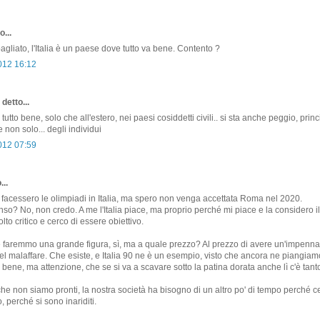
o...
agliato, l'Italia è un paese dove tutto va bene. Contento ?
2012 16:12
detto...
a tutto bene, solo che all'estero, nei paesi cosiddetti civili.. si sta anche peggio, pri
e non solo... degli individui
2012 07:59
...
facessero le olimpiadi in Italia, ma spero non venga accettata Roma nel 2020.
nso? No, non credo. A me l'Italia piace, ma proprio perché mi piace e la considero i
to critico e cerco di essere obiettivo.
faremmo una grande figura, sì, ma a quale prezzo? Al prezzo di avere un'impenna
el malaffare. Che esiste, e Italia 90 ne è un esempio, visto che ancora ne piangiam
bene, ma attenzione, che se si va a scavare sotto la patina dorata anche lì c'è tant
he non siamo pronti, la nostra società ha bisogno di un altro po' di tempo perché cer
, perché si sono inariditi.