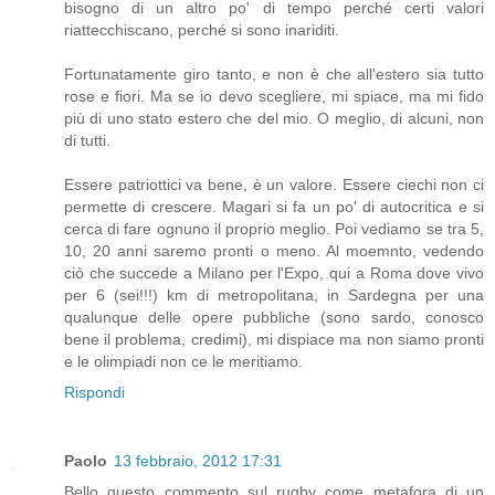
bisogno di un altro po' di tempo perché certi valori
riattecchiscano, perché si sono inariditi.
Fortunatamente giro tanto, e non è che all'estero sia tutto
rose e fiori. Ma se io devo scegliere, mi spiace, ma mi fido
più di uno stato estero che del mio. O meglio, di alcuni, non
di tutti.
Essere patriottici va bene, è un valore. Essere ciechi non ci
permette di crescere. Magari si fa un po' di autocritica e si
cerca di fare ognuno il proprio meglio. Poi vediamo se tra 5,
10, 20 anni saremo pronti o meno. Al moemnto, vedendo
ciò che succede a Milano per l'Expo, qui a Roma dove vivo
per 6 (sei!!!) km di metropolitana, in Sardegna per una
qualunque delle opere pubbliche (sono sardo, conosco
bene il problema, credimi), mi dispiace ma non siamo pronti
e le olimpiadi non ce le meritiamo.
Rispondi
Paolo
13 febbraio, 2012 17:31
Bello questo commento sul rugby come metafora di un