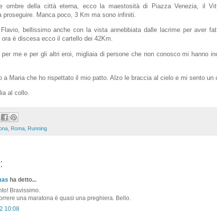
e ombre della città eterna, ecco la maestosità di Piazza Venezia, il Vit
a proseguire. Manca poco, 3 Km ma sono infiniti.
o Flavio, bellissimo anche con la vista annebbiata dalle lacrime per aver fa
e ora è discesa ecco il cartello dei 42Km.
e per me e per gli altri eroi, migliaia di persone che non conosco mi hanno inc
o a Maria che ho rispettato il mio patto. Alzo le braccia al cielo e mi sento un 
ia al collo.
ona
,
Roma
,
Running
:
mas
ha detto...
to! Bravissimo.
correre una maratona è quasi una preghiera. Bello.
2 10:08