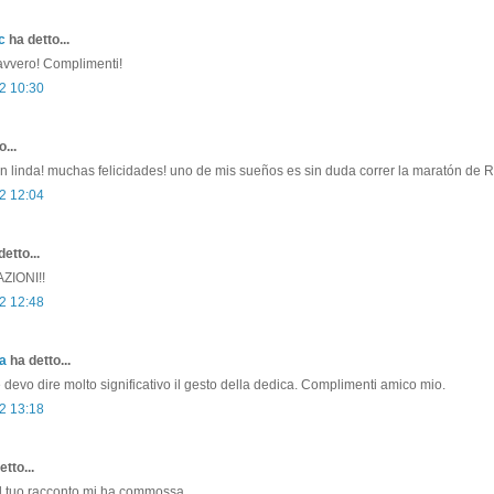
c
ha detto...
davvero! Complimenti!
2 10:30
...
n linda! muchas felicidades! uno de mis sueños es sin duda correr la maratón de
2 12:04
etto...
IONI!!
2 12:48
a
ha detto...
e devo dire molto significativo il gesto della dedica. Complimenti amico mio.
2 13:18
tto...
il tuo racconto mi ha commossa