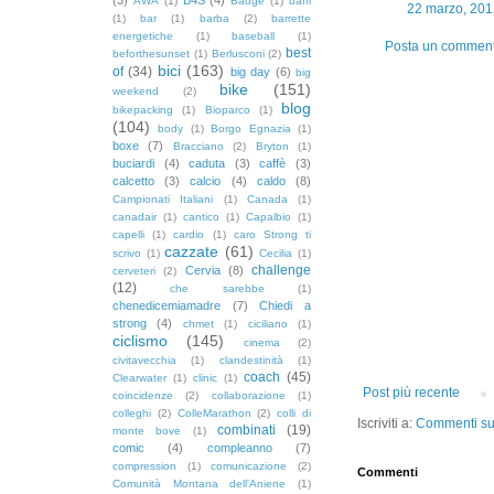
AWA
(1)
Badge
(1)
baffi
22 marzo, 201
(1)
bar
(1)
barba
(2)
barrette
energetiche
(1)
baseball
(1)
Posta un commen
best
beforthesunset
(1)
Berlusconi
(2)
bici
(163)
of
(34)
big day
(6)
big
bike
(151)
weekend
(2)
blog
bikepacking
(1)
Bioparco
(1)
(104)
body
(1)
Borgo Egnazia
(1)
boxe
(7)
Bracciano
(2)
Bryton
(1)
buciardi
(4)
caduta
(3)
caffè
(3)
calcetto
(3)
calcio
(4)
caldo
(8)
Campionati Italiani
(1)
Canada
(1)
canadair
(1)
cantico
(1)
Capalbio
(1)
capelli
(1)
cardio
(1)
caro Strong ti
cazzate
(61)
scrivo
(1)
Cecilia
(1)
challenge
Cervia
(8)
cerveteri
(2)
(12)
che sarebbe
(1)
chenedicemiamadre
(7)
Chiedi a
strong
(4)
chmet
(1)
ciciliano
(1)
ciclismo
(145)
cinema
(2)
civitavecchia
(1)
clandestinità
(1)
coach
(45)
Clearwater
(1)
clinic
(1)
Post più recente
coincidenze
(2)
collaborazione
(1)
colleghi
(2)
ColleMarathon
(2)
colli di
Iscriviti a:
Commenti sul
combinati
(19)
monte bove
(1)
comic
(4)
compleanno
(7)
compression
(1)
comunicazione
(2)
Commenti
Comunità Montana dell'Aniene
(1)