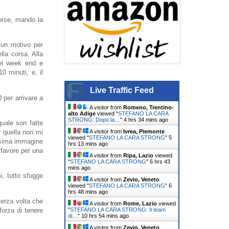
orse, mando la
 un motivo per
lla corsa. Alla
nel week end e
0 minuti, e, il
Live Traffic Feed
 per arrivare a
A visitor from
Romeno, Trentino-
alto Adige
viewed "
STEFANO LA CARA
STRONG: Dopo la…
"
4 hrs 34 mins ago
quale son fatte
A visitor from
Ivrea, Piemonte
r quella non mi
viewed "
STEFANO LA CARA STRONG
"
5
issima immagine
hrs 13 mins ago
 favore per una
A visitor from
Ripa, Lazio
viewed
"
STEFANO LA CARA STRONG
"
6 hrs 43
mins ago
i, tutto sfugge
A visitor from
Zevio, Veneto
viewed "
STEFANO LA CARA STRONG
"
6
hrs 48 mins ago
erza volta che
A visitor from
Rome, Lazio
viewed
forza di tenere
"
STEFANO LA CARA STRONG: Il team
di…
"
10 hrs 54 mins ago
A visitor from
Zevio, Veneto