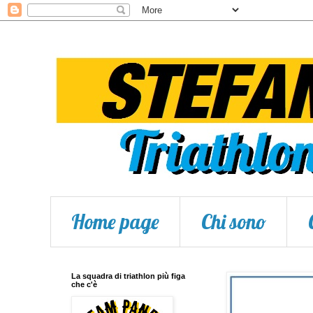
Home page
Chi sono
La squadra di triathlon più figa
che c'è