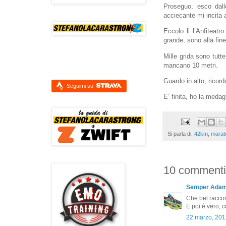
Proseguo, esco dall
acciecante mi incita 
Eccolo li l’Anfiteatr
grande, sono alla fin
Mille grida sono tutt
mancano 10 metri.
Guardo in alto, ricord
Seguimi su
E’ finita, ho la medagl
Si parla di:
42km
,
marat
10 commenti
Semper Ada
Che bel raccon
E poi è vero, 
22 marzo, 201