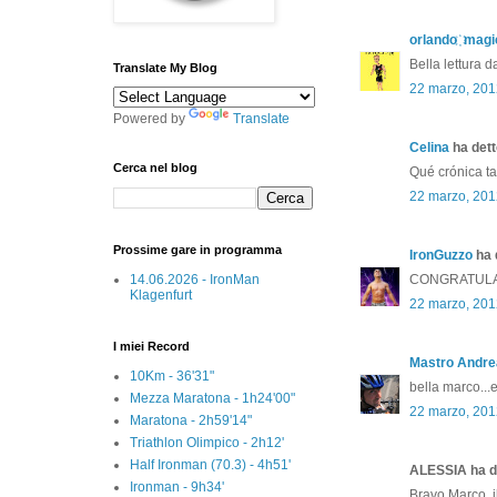
orlando ҉ magi
Bella lettura 
Translate My Blog
22 marzo, 201
Powered by
Translate
Celina
ha detto
Cerca nel blog
Qué crónica ta
22 marzo, 201
Prossime gare in programma
IronGuzzo
ha d
14.06.2026 - IronMan
CONGRATULAZ
Klagenfurt
22 marzo, 201
I miei Record
Mastro Andre
10Km - 36'31"
bella marco...
Mezza Maratona - 1h24'00"
22 marzo, 201
Maratona - 2h59'14"
Triathlon Olimpico - 2h12'
Half Ironman (70.3) - 4h51'
ALESSIA ha de
Ironman - 9h34'
Bravo Marco, 