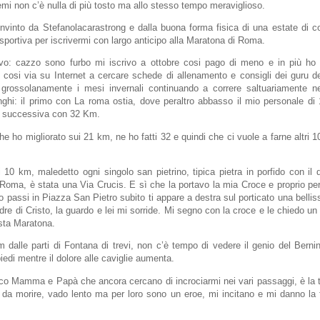
mi non c’è nulla di più tosto ma allo stesso tempo meraviglioso.
vinto da Stefanolacarastrong e dalla buona forma fisica di una estate di c
 sportiva per iscrivermi con largo anticipo alla Maratona di Roma.
: cazzo sono furbo mi iscrivo a ottobre cosi pago di meno e in più ho
E cosi via su Internet a cercare schede di allenamento e consigli dei guru de
o grossolanamente i mesi invernali continuando a correre saltuariamente 
ghi: il primo con La roma ostia, dove peraltro abbasso il mio personale di 1
 successiva con 32 Km.
e ho migliorato sui 21 km, ne ho fatti 32 e quindi che ci vuole a farne altri 10
mi 10 km, maledetto ogni singolo san pietrino, tipica pietra in porfido con il 
 Roma, è stata una Via Crucis. E sì che la portavo la mia Croce e proprio pe
 passi in Piazza San Pietro subito ti appare a destra sul porticato una bell
re di Cristo, la guardo e lei mi sorride. Mi segno con la croce e le chiedo un
sta Maratona.
 dalle parti di Fontana di trevi, non c’è tempo di vedere il genio del Bernin
iedi mentre il dolore alle caviglie aumenta.
co Mamma e Papà che ancora cercano di incrociarmi nei vari passaggi, è la t
 da morire, vado lento ma per loro sono un eroe, mi incitano e mi danno la 