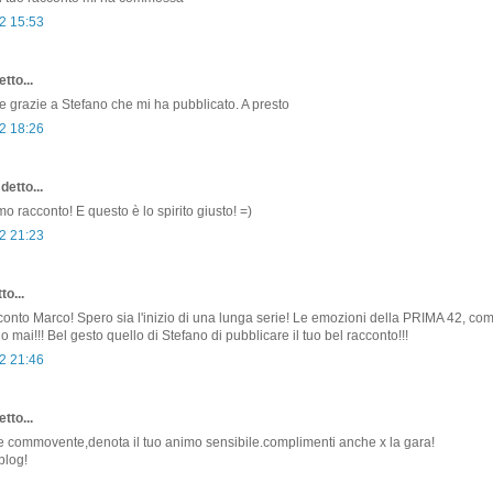
2 15:53
tto...
!! e grazie a Stefano che mi ha pubblicato. A presto
2 18:26
detto...
o racconto! E questo è lo spirito giusto! =)
2 21:23
to...
conto Marco! Spero sia l'inizio di una lunga serie! Le emozioni della PRIMA 42, c
 mai!!! Bel gesto quello di Stefano di pubblicare il tuo bel racconto!!!
2 21:46
tto...
 commovente,denota il tuo animo sensibile.complimenti anche x la gara!
blog!