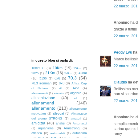
22 marzo, 201
Anonimo ha de
grazie a tutti!
22 marzo, 201
Peggy Lyu
ha 
Marco bellissim
in questo blog si parla di:
22 marzo, 201
10Km
(19)
100x100
(3)
15km
(2)
21Km
(16)
42km
2025
(1)
34km
(1)
70.3
(54)
(10)
6x6
(5)
5150
(1)
Claudio
ha det
70.3 ironman
(8)
8x8
(9)
Africa Cup
Aldo
(4)
of Nations
(2)
AI
(2)
Bellissimo rac
algebra
(4)
alelnamenti
(1)
alessio
(2)
non si scordano
alimentazione
(40)
all
(1)
22 marzo, 201
allenamenti
(146)
allenamento
(213)
allenamento
alleycat
(3)
motivation
(2)
Almanacco
Anonimo ha de
del giorno STRONG
(1)
amatori
(1)
amicizia
(48)
analisi
(3)
Antonacci
semplicemente
aquaniene
(8)
Armstrong
(6)
(1)
carino questo 
atletica
(8)
autostima
automobili
(1)
romy
(3)
B4S
(4)