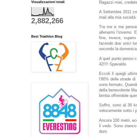
Visualizzazioni totali
Ragazzi miei, credete
A Settembre 2011 con
mail alla mia società
2,882,266
Tra me e me pensavo
allenarmi l’inverno. 
Best Triathlon Blog
fine, invece, super
facendo due unici lun
secondo la domenica
A quel punto penso ch
42!!!! Spavaldo.
Eccoli lì quegli ulti
l’80% delle strade di
sono fermato. Quando
della benevolente Mad
bimba offrendole que
Soffro, sono al 38 km
velocemente sotto i p
Ancora 100 metri, ec
li vedo. Sono stanco
duro.