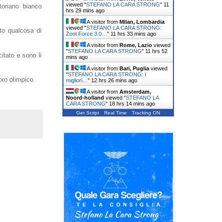
viewed "
STEFANO LA CARA STRONG
"
11
toriano bianco
hrs 29 mins ago
A visitor from
Milan, Lombardia
viewed "
STEFANO LA CARA STRONG:
tto qualcosa di
Zoot Force 3.0…
"
11 hrs 33 mins ago
A visitor from
Rome, Lazio
viewed
"
STEFANO LA CARA STRONG
"
11 hrs 52
itato e sono li
mins ago
A visitor from
Bari, Puglia
viewed
"
STEFANO LA CARA STRONG: I
oro olimpico.
migliori…
"
12 hrs 26 mins ago
A visitor from
Amsterdam,
Noord-holland
viewed "
STEFANO LA
CARA STRONG
"
18 hrs 14 mins ago
Get Script
Real Time
Tracking ON