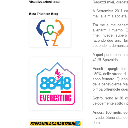
Visualizzazioni totali
Ragazzi miei, credete
A Settembre 2011 con
Best Triathlon Blog
mail alla mia società
Tra me e me pensavo
allenarmi l’inverno. 
fine, invece, super
facendo due unici lun
secondo la domenica
A quel punto penso ch
42!!!! Spavaldo.
Eccoli lì quegli ulti
l’80% delle strade di
sono fermato. Quando
della benevolente Mad
bimba offrendole que
Soffro, sono al 38 km
velocemente sotto i p
Ancora 100 metri, ec
li vedo. Sono stanco
duro.