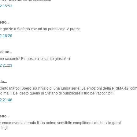
2 15:53
tto...
!! e grazie a Stefano che mi ha pubblicato. A presto
2 18:26
detto...
o racconto! E questo è lo spirito giusto! =)
2 21:23
to...
conto Marco! Spero sia l'inizio di una lunga serie! Le emozioni della PRIMA 42, c
 mai!!! Bel gesto quello di Stefano di pubblicare il tuo bel racconto!!!
2 21:46
tto...
 commovente,denota il tuo animo sensibile.complimenti anche x la gara!
blog!