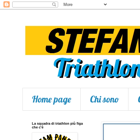
Home page
Chi sono
La squadra di triathlon più figa
che c'è