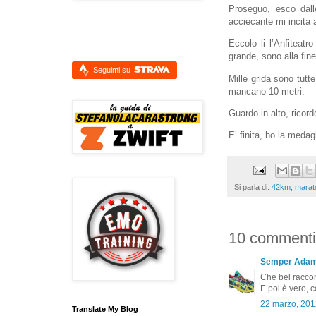
Proseguo, esco dall
acciecante mi incita 
Eccolo li l’Anfiteatr
grande, sono alla fin
Seguimi su
Mille grida sono tutt
mancano 10 metri.
Guardo in alto, ricord
E’ finita, ho la medagl
Si parla di:
42km
,
marat
10 commenti
Semper Ada
Che bel raccon
E poi è vero, 
22 marzo, 201
Translate My Blog