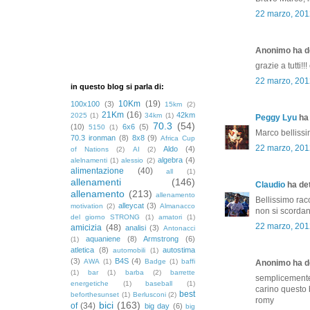
22 marzo, 201
Anonimo ha de
grazie a tutti!
22 marzo, 201
in questo blog si parla di:
10Km
(19)
100x100
(3)
15km
(2)
21Km
(16)
42km
2025
(1)
34km
(1)
Peggy Lyu
ha 
70.3
(54)
(10)
6x6
(5)
5150
(1)
Marco bellissim
70.3 ironman
(8)
8x8
(9)
Africa Cup
22 marzo, 201
Aldo
(4)
of Nations
(2)
AI
(2)
algebra
(4)
alelnamenti
(1)
alessio
(2)
alimentazione
(40)
all
(1)
allenamenti
(146)
Claudio
ha det
allenamento
(213)
allenamento
Bellissimo rac
alleycat
(3)
motivation
(2)
Almanacco
non si scordano
del giorno STRONG
(1)
amatori
(1)
22 marzo, 201
amicizia
(48)
analisi
(3)
Antonacci
aquaniene
(8)
Armstrong
(6)
(1)
atletica
(8)
autostima
automobili
(1)
(3)
B4S
(4)
AWA
(1)
Badge
(1)
baffi
Anonimo ha de
(1)
bar
(1)
barba
(2)
barrette
semplicemente
energetiche
(1)
baseball
(1)
carino questo 
best
beforthesunset
(1)
Berlusconi
(2)
romy
bici
(163)
of
(34)
big day
(6)
big