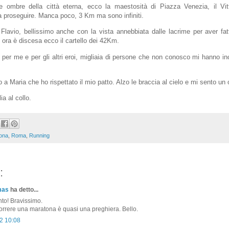
e ombre della città eterna, ecco la maestosità di Piazza Venezia, il Vit
a proseguire. Manca poco, 3 Km ma sono infiniti.
o Flavio, bellissimo anche con la vista annebbiata dalle lacrime per aver fa
e ora è discesa ecco il cartello dei 42Km.
e per me e per gli altri eroi, migliaia di persone che non conosco mi hanno inc
o a Maria che ho rispettato il mio patto. Alzo le braccia al cielo e mi sento un 
ia al collo.
ona
,
Roma
,
Running
:
mas
ha detto...
to! Bravissimo.
correre una maratona è quasi una preghiera. Bello.
2 10:08