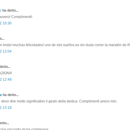
c
ha detto...
davvero! Complimenti!
2 10:30
...
n linda! muchas felicidades! uno de mis sueños es sin duda correr la maratón de
2 12:04
etto...
IONI!!
2 12:48
a
ha detto...
e devo dire molto significativo il gesto della dedica. Complimenti amico mio.
2 13:18
tto...
il tuo racconto mi ha commossa