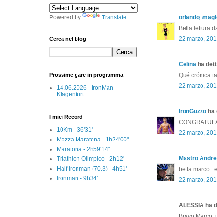
Powered by
Translate
orlando ҉ magi
Bella lettura 
22 marzo, 201
Cerca nel blog
Celina
ha detto
Prossime gare in programma
Qué crónica ta
22 marzo, 201
14.06.2026 - IronMan
Klagenfurt
IronGuzzo
ha d
I miei Record
CONGRATULAZ
10Km - 36'31"
22 marzo, 201
Mezza Maratona - 1h24'00"
Maratona - 2h59'14"
Mastro Andre
Triathlon Olimpico - 2h12'
Half Ironman (70.3) - 4h51'
bella marco...
Ironman - 9h34'
22 marzo, 201
ALESSIA ha de
Bravo Marco, 