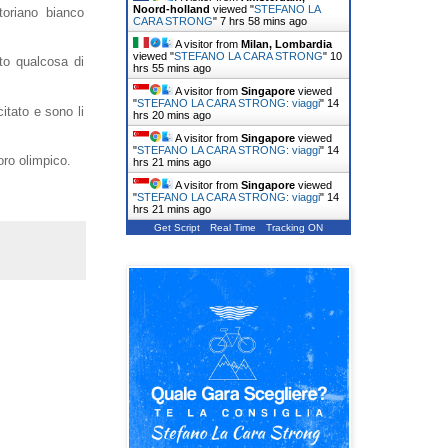
Noord-holland
viewed "
STEFANO LA
toriano bianco
CARA STRONG
"
7 hrs 58 mins ago
A visitor from
Milan, Lombardia
viewed "
STEFANO LA CARA STRONG
"
10
tto qualcosa di
hrs 55 mins ago
A visitor from
Singapore
viewed
"
STEFANO LA CARA STRONG: viaggi
"
14
itato e sono li
hrs 20 mins ago
A visitor from
Singapore
viewed
"
STEFANO LA CARA STRONG: viaggi
"
14
oro olimpico.
hrs 21 mins ago
A visitor from
Singapore
viewed
"
STEFANO LA CARA STRONG: viaggi
"
14
hrs 21 mins ago
Get Script
Real Time
Tracking ON