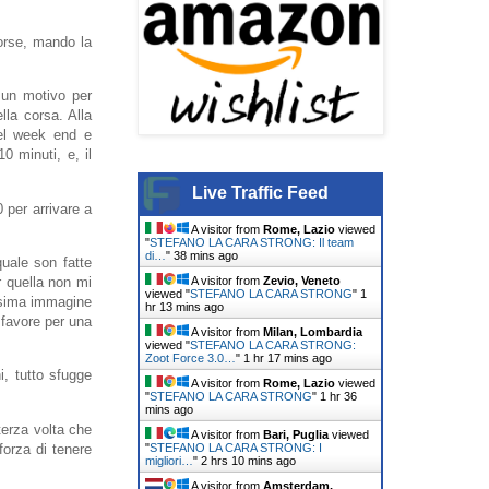
orse, mando la
 un motivo per
lla corsa. Alla
nel week end e
0 minuti, e, il
Live Traffic Feed
 per arrivare a
A visitor from
Rome, Lazio
viewed
"
STEFANO LA CARA STRONG: Il team
di…
"
38 mins ago
quale son fatte
A visitor from
Zevio, Veneto
r quella non mi
viewed "
STEFANO LA CARA STRONG
"
1
issima immagine
hr 13 mins ago
 favore per una
A visitor from
Milan, Lombardia
viewed "
STEFANO LA CARA STRONG:
Zoot Force 3.0…
"
1 hr 17 mins ago
i, tutto sfugge
A visitor from
Rome, Lazio
viewed
"
STEFANO LA CARA STRONG
"
1 hr 36
mins ago
erza volta che
A visitor from
Bari, Puglia
viewed
forza di tenere
"
STEFANO LA CARA STRONG: I
migliori…
"
2 hrs 10 mins ago
A visitor from
Amsterdam,