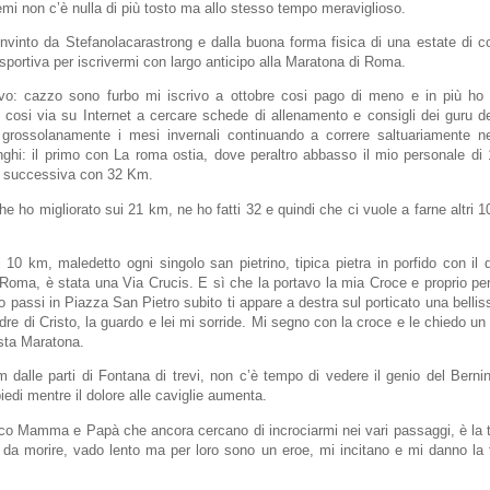
mi non c’è nulla di più tosto ma allo stesso tempo meraviglioso.
vinto da Stefanolacarastrong e dalla buona forma fisica di una estate di c
 sportiva per iscrivermi con largo anticipo alla Maratona di Roma.
: cazzo sono furbo mi iscrivo a ottobre cosi pago di meno e in più ho
E cosi via su Internet a cercare schede di allenamento e consigli dei guru de
o grossolanamente i mesi invernali continuando a correre saltuariamente 
ghi: il primo con La roma ostia, dove peraltro abbasso il mio personale di 1
 successiva con 32 Km.
e ho migliorato sui 21 km, ne ho fatti 32 e quindi che ci vuole a farne altri 10
mi 10 km, maledetto ogni singolo san pietrino, tipica pietra in porfido con il 
 Roma, è stata una Via Crucis. E sì che la portavo la mia Croce e proprio pe
 passi in Piazza San Pietro subito ti appare a destra sul porticato una bell
re di Cristo, la guardo e lei mi sorride. Mi segno con la croce e le chiedo un
sta Maratona.
 dalle parti di Fontana di trevi, non c’è tempo di vedere il genio del Bernin
iedi mentre il dolore alle caviglie aumenta.
co Mamma e Papà che ancora cercano di incrociarmi nei vari passaggi, è la t
 da morire, vado lento ma per loro sono un eroe, mi incitano e mi danno la 