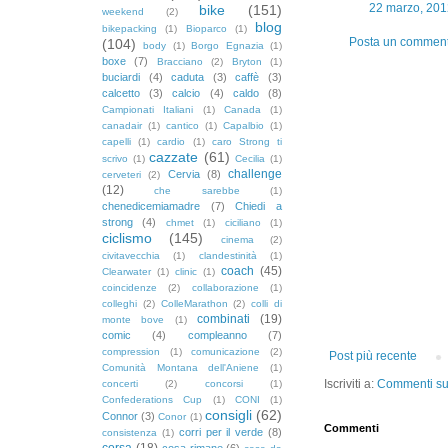
22 marzo, 201
bike
(151)
weekend
(2)
blog
bikepacking
(1)
Bioparco
(1)
Posta un commen
(104)
body
(1)
Borgo Egnazia
(1)
boxe
(7)
Bracciano
(2)
Bryton
(1)
buciardi
(4)
caduta
(3)
caffè
(3)
calcetto
(3)
calcio
(4)
caldo
(8)
Campionati Italiani
(1)
Canada
(1)
canadair
(1)
cantico
(1)
Capalbio
(1)
capelli
(1)
cardio
(1)
caro Strong ti
cazzate
(61)
scrivo
(1)
Cecilia
(1)
challenge
Cervia
(8)
cerveteri
(2)
(12)
che sarebbe
(1)
chenedicemiamadre
(7)
Chiedi a
strong
(4)
chmet
(1)
ciciliano
(1)
ciclismo
(145)
cinema
(2)
civitavecchia
(1)
clandestinità
(1)
coach
(45)
Clearwater
(1)
clinic
(1)
coincidenze
(2)
collaborazione
(1)
colleghi
(2)
ColleMarathon
(2)
colli di
combinati
(19)
monte bove
(1)
comic
(4)
compleanno
(7)
compression
(1)
comunicazione
(2)
Post più recente
Comunità Montana dell'Aniene
(1)
Iscriviti a:
Commenti sul
concerti
(2)
concorsi
(1)
Confederations Cup
(1)
CONI
(1)
consigli
(62)
Connor
(3)
Conor
(1)
Commenti
corri per il verde
(8)
consistenza
(1)
corsa
(18)
cosa rimane
(6)