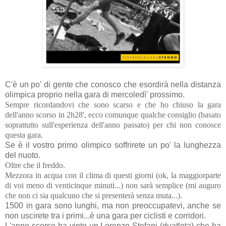
C'è un po' di gente che conosco che esordirà nella distanza
olimpica proprio nella gara di mercoledì' prossimo.
Sempre ricordandovi che sono scarso e che ho chiuso la gara
dell'anno scorso in 2h28', ecco comunque qualche consiglio (basato
soprattutto sull'esperienza dell'anno passato) per chi non conosce
questa gara.
Se è il vostro primo olimpico soffrirete un po' la lunghezza
del nuoto.
Oltre che il freddo.
Mezzora in acqua con il clima di questi giorni (ok, la maggiorparte
di voi meno di venticinque minuti...) non sarà semplice (mi auguro
che non ci sia qualcuno che si presenterà senza muta...).
1500 in gara sono lunghi, ma non preoccupatevi, anche se
non uscirete tra i primi...è una gara per ciclisti e corridori.
L'anno scorso ha vinto un Lorenzo Stefani (duatleta) che ha