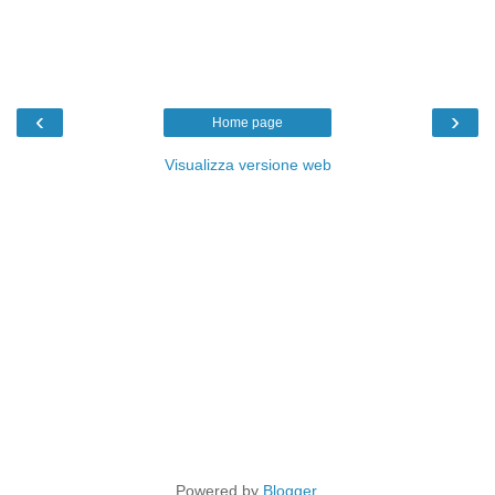
‹
›
Home page
Visualizza versione web
Powered by
Blogger
.