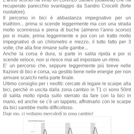
recuperato parecchio svantaggio da Sandro Crocelli (forte
nuotatore).
Il percorso in bici è abbastanza impegnativo per un
triathlon... prima si scende leggermente ma con una strada
molto sconnessa e piena di buche (almeno l'anno scorso)
poi si risale, prima leggermente e poi con un tratto molto
impegnativo di un chilometro e mezzo,
il tutto fatto per 3
volte, che alla fine rimane sulle gambe...
Anche la corsa è dura, si parte in salita ripida e poi si
scende veloce, non si riesce mai ad impostare un ritmo.
E' un percorso che, seppure leggermente più breve nelle
frazioni di bici e corsa, va gestito bene nelle energie per non
arrivare scarichi nella parte finale.
Ultimo consiglio per i neofiti: cercate di legare le scarpe alla
bici, perchè in uscita dalla zona cambio in T1 ci sono 50mt
di salita molto ripida sullo sterrato da fare con la bici in
mano, ed anche se c'è un tappeto, affrotnarlo con le scarpe
da bici sarebbe molto difficoltoso.
Daje mo, ci vediamo mercoledì in zona cambio!