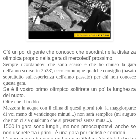
C'è un po' di gente che conosco che esordirà nella distanza
olimpica proprio nella gara di mercoledì' prossimo.
Sempre ricordandovi che sono scarso e che ho chiuso la gara
dell'anno scorso in 2h28', ecco comunque qualche consiglio (basato
soprattutto sull'esperienza dell'anno passato) per chi non conosce
questa gara.
Se è il vostro primo olimpico soffrirete un po' la lunghezza
del nuoto.
Oltre che il freddo.
Mezzora in acqua con il clima di questi giorni (ok, la maggiorparte
di voi meno di venticinque minuti...) non sarà semplice (mi auguro
che non ci sia qualcuno che si presenterà senza muta...).
1500 in gara sono lunghi, ma non preoccupatevi, anche se
non uscirete tra i primi...è una gara per ciclisti e corridori.
L'anno scorso ha vinto un Lorenzo Stefani (duatleta) che ha