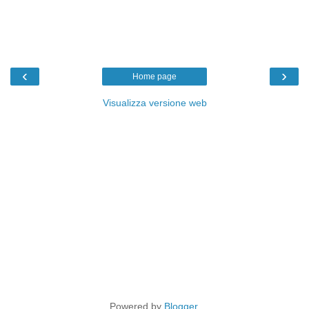
‹
›
Home page
Visualizza versione web
Powered by
Blogger
.