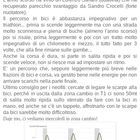
recuperato parecchio svantaggio da Sandro Crocelli (forte
nuotatore).
Il percorso in bici è abbastanza impegnativo per un
triathlon... prima si scende leggermente ma con una strada
molto sconnessa e piena di buche (almeno l'anno scorso)
poi si risale, prima leggermente e poi con un tratto molto
impegnativo di un chilometro e mezzo,
il tutto fatto per 3
volte, che alla fine rimane sulle gambe...
Anche la corsa è dura, si parte in salita ripida e poi si
scende veloce, non si riesce mai ad impostare un ritmo.
E' un percorso che, seppure leggermente più breve nelle
frazioni di bici e corsa, va gestito bene nelle energie per non
arrivare scarichi nella parte finale.
Ultimo consiglio per i neofiti: cercate di legare le scarpe alla
bici, perchè in uscita dalla zona cambio in T1 ci sono 50mt
di salita molto ripida sullo sterrato da fare con la bici in
mano, ed anche se c'è un tappeto, affrotnarlo con le scarpe
da bici sarebbe molto difficoltoso.
Daje mo, ci vediamo mercoledì in zona cambio!