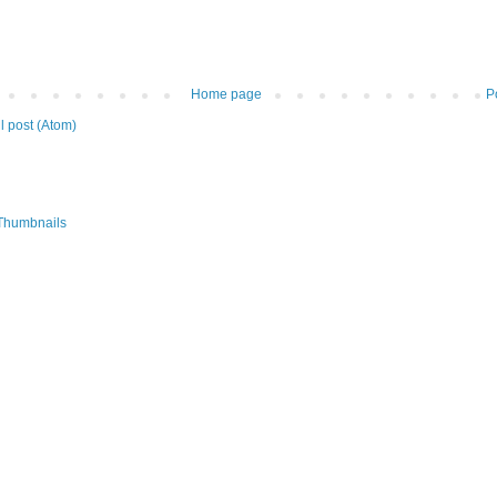
Home page
P
 post (Atom)