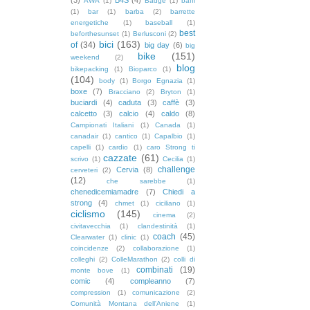
AWA
(1)
Badge
(1)
baffi
(1)
bar
(1)
barba
(2)
barrette
energetiche
(1)
baseball
(1)
best
beforthesunset
(1)
Berlusconi
(2)
bici
(163)
of
(34)
big day
(6)
big
bike
(151)
weekend
(2)
blog
bikepacking
(1)
Bioparco
(1)
(104)
body
(1)
Borgo Egnazia
(1)
boxe
(7)
Bracciano
(2)
Bryton
(1)
buciardi
(4)
caduta
(3)
caffè
(3)
calcetto
(3)
calcio
(4)
caldo
(8)
Campionati Italiani
(1)
Canada
(1)
canadair
(1)
cantico
(1)
Capalbio
(1)
capelli
(1)
cardio
(1)
caro Strong ti
cazzate
(61)
scrivo
(1)
Cecilia
(1)
challenge
Cervia
(8)
cerveteri
(2)
(12)
che sarebbe
(1)
chenedicemiamadre
(7)
Chiedi a
strong
(4)
chmet
(1)
ciciliano
(1)
ciclismo
(145)
cinema
(2)
civitavecchia
(1)
clandestinità
(1)
coach
(45)
Clearwater
(1)
clinic
(1)
coincidenze
(2)
collaborazione
(1)
colleghi
(2)
ColleMarathon
(2)
colli di
combinati
(19)
monte bove
(1)
comic
(4)
compleanno
(7)
compression
(1)
comunicazione
(2)
Comunità Montana dell'Aniene
(1)