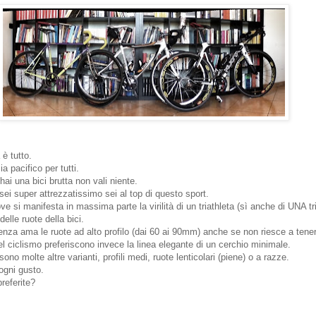
 è tutto.
 pacifico per tutti.
ai una bici brutta non vali niente.
ei super attrezzatissimo sei al top di questo sport.
e si manifesta in massima parte la virilità di un triathleta (sì anche di UNA tri
delle ruote della bici.
ellenza ama le ruote ad alto profilo (dai 60 ai 90mm) anche se non riesce a ten
del ciclismo preferiscono invece la linea elegante di un cerchio minimale.
sono molte altre varianti, profili medi, ruote lenticolari (piene) o a razze.
ogni gusto.
referite?