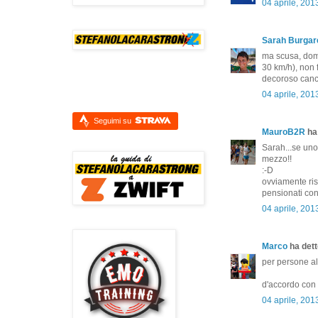
04 aprile, 201
Sarah Burgare
ma scusa, doma
30 km/h), non 
decoroso canc
04 aprile, 201
Seguimi su
MauroB2R
ha 
Sarah...se uno
mezzo!!
:-D
ovviamente ris
pensionati con
04 aprile, 201
Marco
ha detto
per persone alte
d'accordo co
04 aprile, 201