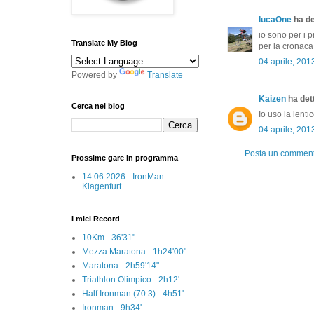
lucaOne
ha det
io sono per i p
Translate My Blog
per la cronaca
04 aprile, 201
Powered by
Translate
Kaizen
ha dett
Cerca nel blog
Io uso la lentic
04 aprile, 201
Posta un commen
Prossime gare in programma
14.06.2026 - IronMan
Klagenfurt
I miei Record
10Km - 36'31"
Mezza Maratona - 1h24'00"
Maratona - 2h59'14"
Triathlon Olimpico - 2h12'
Half Ironman (70.3) - 4h51'
Ironman - 9h34'