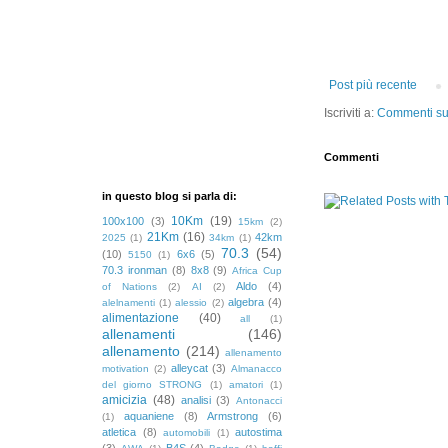
Post più recente
Iscriviti a:
Commenti sul
Commenti
in questo blog si parla di:
10Km
(19)
100x100
(3)
15km
(2)
21Km
(16)
42km
2025
(1)
34km
(1)
70.3
(54)
(10)
6x6
(5)
5150
(1)
70.3 ironman
(8)
8x8
(9)
Africa Cup
Aldo
(4)
of Nations
(2)
AI
(2)
algebra
(4)
alelnamenti
(1)
alessio
(2)
alimentazione
(40)
all
(1)
allenamenti
(146)
allenamento
(214)
allenamento
alleycat
(3)
motivation
(2)
Almanacco
del giorno STRONG
(1)
amatori
(1)
amicizia
(48)
analisi
(3)
Antonacci
aquaniene
(8)
Armstrong
(6)
(1)
atletica
(8)
autostima
automobili
(1)
(3)
B4S
(4)