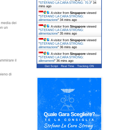
"
STEFANO LA CARA STRONG: 70.3
"
34
mins ago
A visitor from
Singapore
viewed
"
STEFANO LA CARA STRONG:
alimentazione
"
34 mins ago
i media dei
A visitor from
Singapore
viewed
on un
"
STEFANO LA CARA STRONG:
alimentazione
"
35 mins ago
A visitor from
Singapore
viewed
"
STEFANO LA CARA STRONG:
alimentazione
"
36 mins ago
A visitor from
Singapore
viewed
"
STEFANO LA CARA STRONG:
ammirare il
allenamenti
"
36 mins ago
Get Script
Real Time
Tracking ON
pieno di