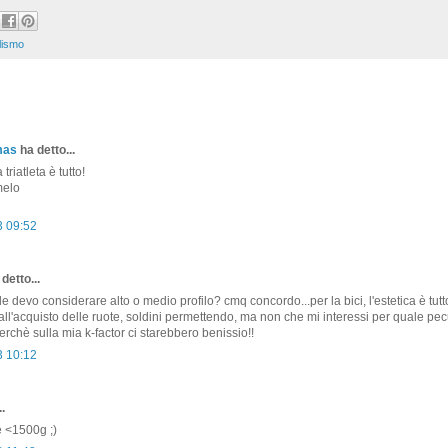
lismo
mas
ha detto...
a triatleta è tutto!
melo
3 09:52
detto...
le devo considerare alto o medio profilo? cmq concordo...per la bici, l'estetica è tutto!!
ll'acquisto delle ruote, soldini permettendo, ma non che mi interessi per quale pecu
erchè sulla mia k-factor ci starebbero benissio!!
3 10:12
.
e <1500g ;)