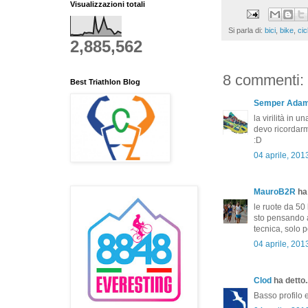
Visualizzazioni totali
Si parla di:
bici
,
bike
,
cic
2,885,562
8 commenti:
Best Triathlon Blog
Semper Ada
la virilità in un
devo ricordar
:D
04 aprile, 201
MauroB2R
ha 
le ruote da 50 
sto pensando a
tecnica, solo p
04 aprile, 201
Clod
ha detto..
Basso profilo 