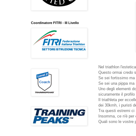
Coordinatore FITRI - III Livello
Nel triathlon l'estetica
Questo ormai credo sia
Se sei fortissimo ma h
Se sei una pippa ma s
Uno degli elementi dov
sicuramente il profilo 
Il triathleta per ecc
dei 30kmh, i puristi 
Tra questi estremi ci 
Insomma, ce n'è per 
Quali sono le vostre p