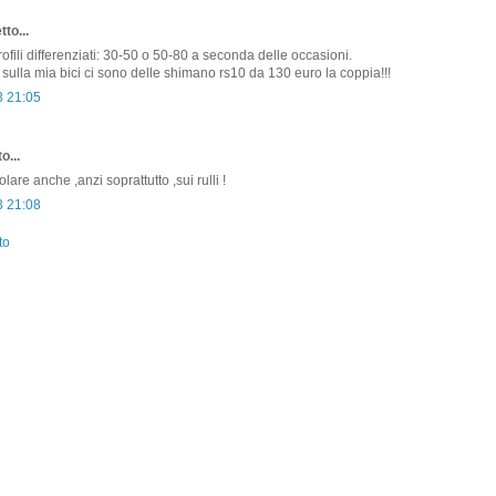
to...
rofili differenziati: 30-50 o 50-80 a seconda delle occasioni.
 sulla mia bici ci sono delle shimano rs10 da 130 euro la coppia!!!
3 21:05
o...
olare anche ,anzi soprattutto ,sui rulli !
3 21:08
to