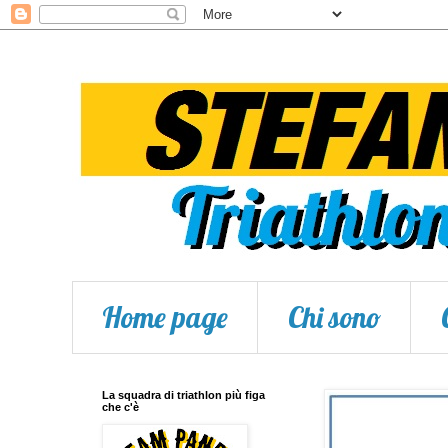
Home page
Chi sono
La squadra di triathlon più figa
che c'è