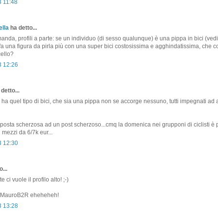
3 11:48
lla
ha detto...
nda, profili a parte: se un individuo (di sesso qualunque) è una pippa in bici (ved
fa una figura da pirla più con una super bici costosissima e agghindatissima, che c
ello?
3 12:26
detto...
 ha quel tipo di bici, che sia una pippa non se accorge nessuno, tutti impegnati ad 
posta scherzosa ad un post scherzoso...cmq la domenica nei grupponi di ciclisti è 
 mezzi da 6/7k eur...
3 12:30
...
 ci vuole il profilo alto! ;-)
n MauroB2R eheheheh!
3 13:28