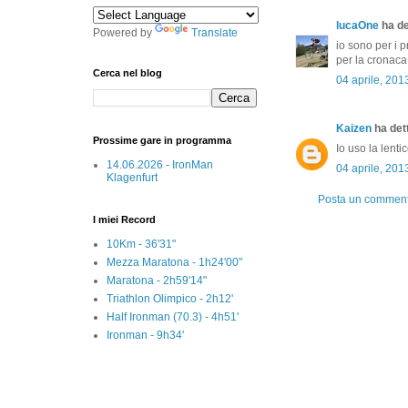
lucaOne
ha det
Powered by
Translate
io sono per i p
per la cronaca
Cerca nel blog
04 aprile, 201
Kaizen
ha dett
Prossime gare in programma
Io uso la lentic
14.06.2026 - IronMan
04 aprile, 201
Klagenfurt
Posta un commen
I miei Record
10Km - 36'31"
Mezza Maratona - 1h24'00"
Maratona - 2h59'14"
Triathlon Olimpico - 2h12'
Half Ironman (70.3) - 4h51'
Ironman - 9h34'