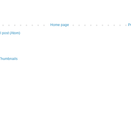
Home page
P
 post (Atom)