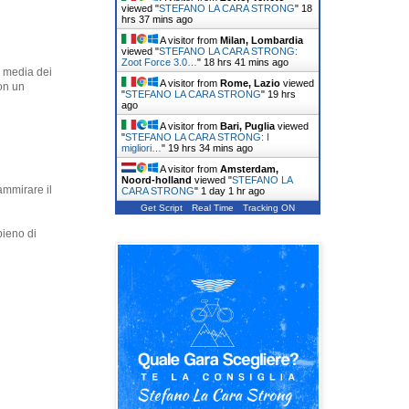
viewed "
STEFANO LA CARA STRONG
"
18
hrs 37 mins ago
A visitor from
Milan, Lombardia
viewed "
STEFANO LA CARA STRONG:
Zoot Force 3.0…
"
18 hrs 41 mins ago
i media dei
A visitor from
Rome, Lazio
viewed
on un
"
STEFANO LA CARA STRONG
"
19 hrs
ago
A visitor from
Bari, Puglia
viewed
"
STEFANO LA CARA STRONG: I
migliori…
"
19 hrs 34 mins ago
A visitor from
Amsterdam,
Noord-holland
viewed "
STEFANO LA
ammirare il
CARA STRONG
"
1 day 1 hr ago
Get Script
Real Time
Tracking ON
pieno di