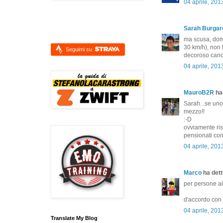
04 aprile, 201
Sarah Burgare
ma scusa, doma
30 km/h), non 
Seguimi su
decoroso canc
04 aprile, 201
MauroB2R
ha 
Sarah...se uno
mezzo!!
:-D
ovviamente ris
pensionati con
04 aprile, 201
Marco
ha detto
per persone alte
d'accordo co
04 aprile, 201
Translate My Blog