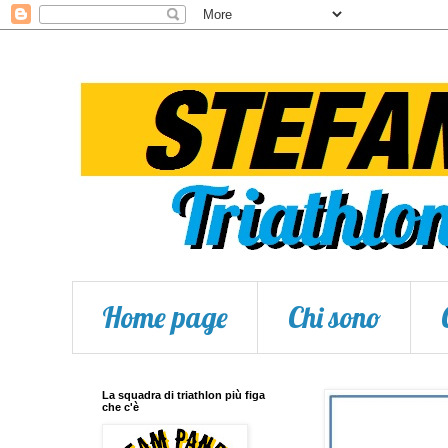
Home page
Chi sono
La squadra di triathlon più figa
che c'è