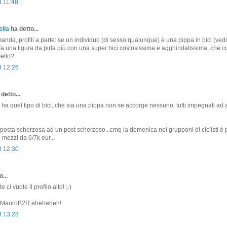
3 11:48
lla
ha detto...
nda, profili a parte: se un individuo (di sesso qualunque) è una pippa in bici (ved
fa una figura da pirla più con una super bici costosissima e agghindatissima, che c
ello?
3 12:26
detto...
 ha quel tipo di bici, che sia una pippa non se accorge nessuno, tutti impegnati ad 
posta scherzosa ad un post scherzoso...cmq la domenica nei grupponi di ciclisti è 
 mezzi da 6/7k eur...
3 12:30
...
 ci vuole il profilo alto! ;-)
n MauroB2R eheheheh!
3 13:28