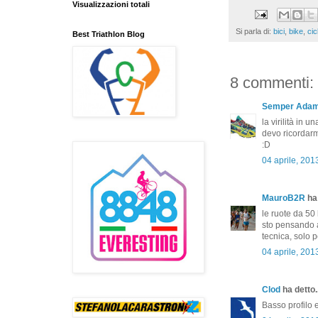
Visualizzazioni totali
Si parla di:
bici
,
bike
,
cic
Best Triathlon Blog
8 commenti:
Semper Ada
la virilità in un
devo ricordar
:D
04 aprile, 201
MauroB2R
ha 
le ruote da 50 
sto pensando a
tecnica, solo p
04 aprile, 201
Clod
ha detto..
Basso profilo 