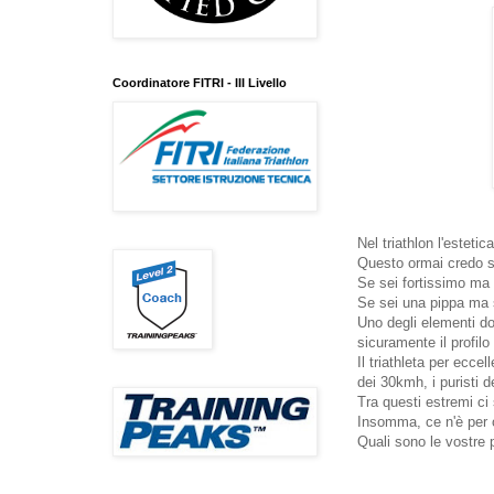
Coordinatore FITRI - III Livello
Nel triathlon l'estetica
Questo ormai credo sia
Se sei fortissimo ma h
Se sei una pippa ma s
Uno degli elementi dov
sicuramente il profilo 
Il triathleta per ecc
dei 30kmh, i puristi 
Tra questi estremi ci 
Insomma, ce n'è per 
Quali sono le vostre p