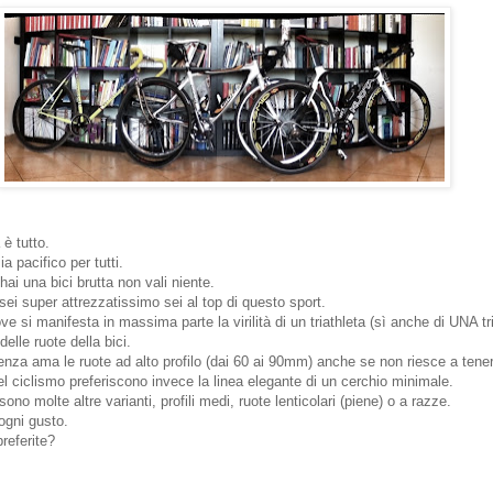
 è tutto.
 pacifico per tutti.
ai una bici brutta non vali niente.
ei super attrezzatissimo sei al top di questo sport.
e si manifesta in massima parte la virilità di un triathleta (sì anche di UNA tri
delle ruote della bici.
ellenza ama le ruote ad alto profilo (dai 60 ai 90mm) anche se non riesce a ten
del ciclismo preferiscono invece la linea elegante di un cerchio minimale.
sono molte altre varianti, profili medi, ruote lenticolari (piene) o a razze.
ogni gusto.
referite?