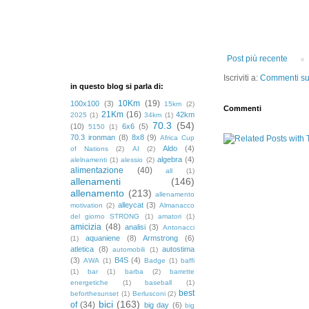
Post più recente
Iscriviti a:
Commenti sul
in questo blog si parla di:
10Km
(19)
100x100
(3)
15km
(2)
Commenti
21Km
(16)
42km
2025
(1)
34km
(1)
70.3
(54)
(10)
6x6
(5)
5150
(1)
70.3 ironman
(8)
8x8
(9)
Africa Cup
Aldo
(4)
of Nations
(2)
AI
(2)
algebra
(4)
alelnamenti
(1)
alessio
(2)
alimentazione
(40)
all
(1)
allenamenti
(146)
allenamento
(213)
allenamento
alleycat
(3)
motivation
(2)
Almanacco
del giorno STRONG
(1)
amatori
(1)
amicizia
(48)
analisi
(3)
Antonacci
aquaniene
(8)
Armstrong
(6)
(1)
atletica
(8)
autostima
automobili
(1)
(3)
B4S
(4)
AWA
(1)
Badge
(1)
baffi
(1)
bar
(1)
barba
(2)
barrette
energetiche
(1)
baseball
(1)
best
beforthesunset
(1)
Berlusconi
(2)
bici
(163)
of
(34)
big day
(6)
big