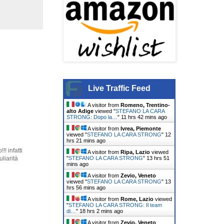
Live Traffic Feed
A visitor from
Romeno, Trentino-
alto Adige
viewed "
STEFANO LA CARA
STRONG: Dopo la…
"
11 hrs 42 mins ago
A visitor from
Ivrea, Piemonte
viewed "
STEFANO LA CARA STRONG
"
12
hrs 21 mins ago
! infatti
A visitor from
Ripa, Lazio
viewed
"
STEFANO LA CARA STRONG
"
13 hrs 51
liarità
mins ago
A visitor from
Zevio, Veneto
viewed "
STEFANO LA CARA STRONG
"
13
hrs 56 mins ago
A visitor from
Rome, Lazio
viewed
"
STEFANO LA CARA STRONG: Il team
di…
"
18 hrs 2 mins ago
A visitor from
Zevio, Veneto