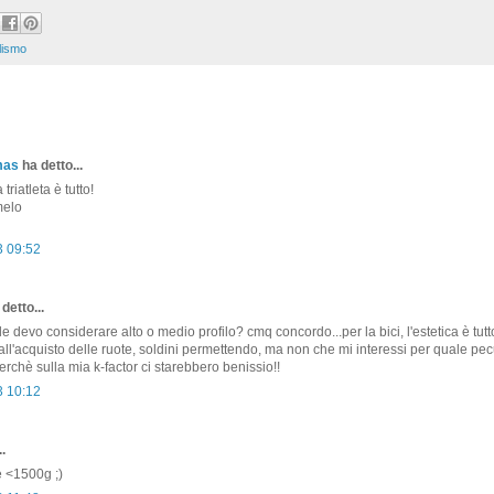
lismo
mas
ha detto...
a triatleta è tutto!
melo
3 09:52
detto...
le devo considerare alto o medio profilo? cmq concordo...per la bici, l'estetica è tutto!!
ll'acquisto delle ruote, soldini permettendo, ma non che mi interessi per quale pecu
erchè sulla mia k-factor ci starebbero benissio!!
3 10:12
.
e <1500g ;)