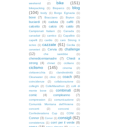
bike
(151)
weekend
(2)
blog
bikepacking
(1)
Bioparco
(1)
(104)
body
(1)
Borgo Egnazia
(1)
boxe
(7)
Bracciano
(2)
Bryton
(1)
buciardi
(4)
caduta
(3)
caffè
(3)
calcetto
(3)
calcio
(4)
caldo
(8)
Campionati Italiani
(1)
Canada
(1)
canadair
(1)
cantico
(1)
Capalbio
(1)
capelli
(1)
cardio
(1)
caro Strong ti
cazzate
(61)
scrivo
(1)
Cecilia
(1)
challenge
Cervia
(8)
cerveteri
(2)
(12)
che sarebbe
(1)
chenedicemiamadre
(7)
Chiedi a
strong
(4)
chmet
(1)
ciciliano
(1)
ciclismo
(145)
cinema
(2)
civitavecchia
(1)
clandestinità
(1)
coach
(45)
Clearwater
(1)
clinic
(1)
coincidenze
(2)
collaborazione
(1)
colleghi
(2)
ColleMarathon
(2)
colli di
combinati
(19)
monte bove
(1)
comic
(4)
compleanno
(7)
compression
(1)
comunicazione
(2)
Comunità Montana dell'Aniene
(1)
concerti
(2)
concorsi
(1)
Confederations Cup
(1)
CONI
(1)
consigli
(62)
Connor
(3)
Conor
(1)
corri per il verde
(8)
consistenza
(1)
corsa
(18)
cosa rimane
(6)