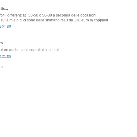
to...
rofili differenziati: 30-50 o 50-80 a seconda delle occasioni.
 sulla mia bici ci sono delle shimano rs10 da 130 euro la coppia!!!
3 21:05
o...
olare anche ,anzi soprattutto ,sui rulli !
3 21:08
to