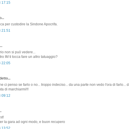
3 17:15
...
eca per custodire la Sindone Apocrifa.
3 21:51
..
rio non si può vedere...
tro IM ti tocca fare un altro tatuaggio?
3 22:05
etto...
e ci penso se farlo o no... troppo indeciso... da una parte non vedo l'ora di farlo... da
ta di marchiarmi!!!
3 09:12
.
st!
er la gara ad ogni modo, e buon recupero
3 13:52