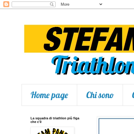
Home page
Chi sono
La squadra di triathlon più figa
che c'è