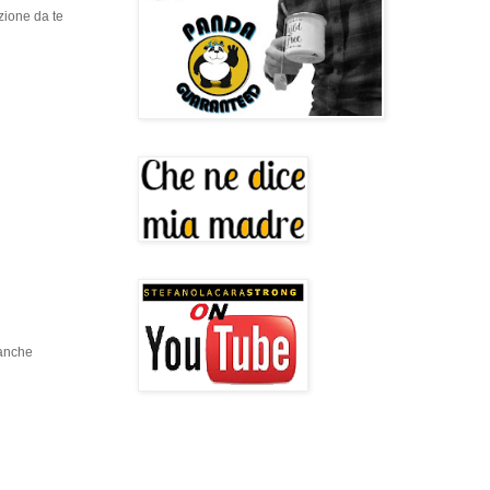
zione da te
 anche