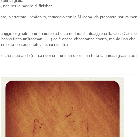
é per la gloria.
 non per la maglia di finisher.
 odiato, bistrattato, incafonito, tatuaggio con la M rossa (da prenotare natural
tuaggio originale, è un marchio ed è come farsi il tatuaggio della Coca Cola, ce
he hanno finito un'Ironman.......) ed è anche abbastanza coatto, ma da uno che 
n testa non aspettatevi lezioni di stile...
 è che preprando (e facendo) un Ironman si elimina tutta la amssa grassa ed i
..