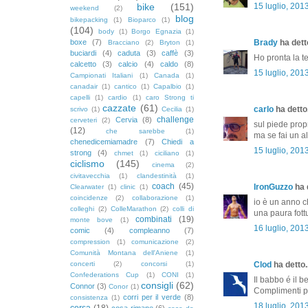
bike
(151)
15 luglio, 201
weekend
(2)
blog
bikepacking
(1)
Bioparco
(1)
(104)
body
(1)
Borgo Egnazia
(1)
boxe
(7)
Brady
ha detto
Bracciano
(2)
Bryton
(1)
buciardi
(4)
caduta
(3)
caffè
(3)
Ho pronta la t
calcetto
(3)
calcio
(4)
caldo
(8)
15 luglio, 201
Campionati Italiani
(1)
Canada
(1)
canadair
(1)
cantico
(1)
Capalbio
(1)
capelli
(1)
cardio
(1)
caro Strong ti
cazzate
(61)
carlo
ha detto.
scrivo
(1)
Cecilia
(1)
challenge
Cervia
(8)
cerveteri
(2)
sul piede prop
(12)
che sarebbe
(1)
ma se fai un al
chenedicemiamadre
(7)
Chiedi a
15 luglio, 201
strong
(4)
chmet
(1)
ciciliano
(1)
ciclismo
(145)
cinema
(2)
civitavecchia
(1)
clandestinità
(1)
coach
(45)
IronGuzzo
ha d
Clearwater
(1)
clinic
(1)
coincidenze
(2)
collaborazione
(1)
io è un anno ch
colleghi
(2)
ColleMarathon
(2)
colli di
una paura fottu
combinati
(19)
monte bove
(1)
16 luglio, 201
comic
(4)
compleanno
(7)
compression
(1)
comunicazione
(2)
Comunità Montana dell'Aniene
(1)
concerti
(2)
concorsi
(1)
Clod
ha detto..
Confederations Cup
(1)
CONI
(1)
Il babbo é il be
consigli
(62)
Connor
(3)
Conor
(1)
Complimenti p
corri per il verde
(8)
consistenza
(1)
18 luglio, 201
corsa
(18)
cosa rimane
(6)