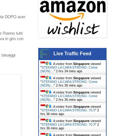
mente DOPO aver
 l'hanno tutti
va in giro con
Live Traffic Feed
 tatuaggi
A visitor from
Singapore
viewed
"
STEFANO LA CARA STRONG: Come
(NON)…
"
2 hrs 34 mins ago
A visitor from
Singapore
viewed
"
STEFANO LA CARA STRONG: Come
(NON)…
"
2 hrs 35 mins ago
A visitor from
Singapore
viewed
"
STEFANO LA CARA STRONG: Come
(NON)…
"
2 hrs 35 mins ago
A visitor from
Singapore
viewed
"
STEFANO LA CARA STRONG: 70.3
"
2
hrs 36 mins ago
A visitor from
Singapore
viewed
"
STEFANO LA CARA STRONG: 70.3
"
2
hrs 36 mins ago
A visitor from
Singapore
viewed