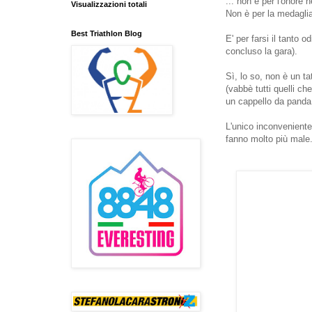
... non è per l'onore n
Visualizzazioni totali
Non è per la medaglia,
Best Triathlon Blog
E' per farsi il tanto
concluso la gara).
Sì, lo so, non è un ta
(vabbè tutti quelli c
un cappello da panda i
L'unico inconveniente
fanno molto più male.