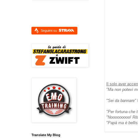
Seguimi su
Il solo aver accen
"Ma non potevi me
"Sei da bannare"
"Per fortuna che 
"Nooooooooo! Riti
"Papà ma è belliss
Translate My Blog