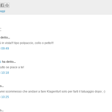
uaggi
:
detto...
 in vista!!! tipo polpaccio, collo o petto!!!
3 09:49
c
ha detto...
tutto se piace a te!
3 10:18
...
vrei scommesso che andavi a fare Klagenfurt solo per farti il tatuaggio dopo ;-)
3 10:25
...