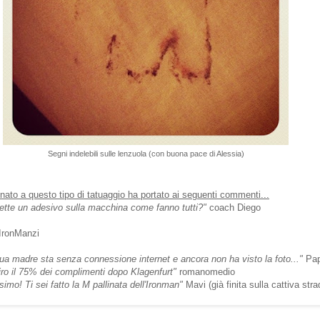
Segni indelebili sulle lenzuola (con buona pace di Alessia)
nato a questo tipo di tatuaggio ha portato ai seguenti commenti...
tte un adesivo sulla macchina come fanno tutti?"
coach Diego
IronManzi
tua madre sta senza connessione internet e ancora non ha visto la foto..."
Pa
ro il 75% dei complimenti dopo Klagenfurt"
romanomedio
imo! Ti sei fatto la M pallinata dell'Ironman"
Mavi (già finita sulla cattiva stra