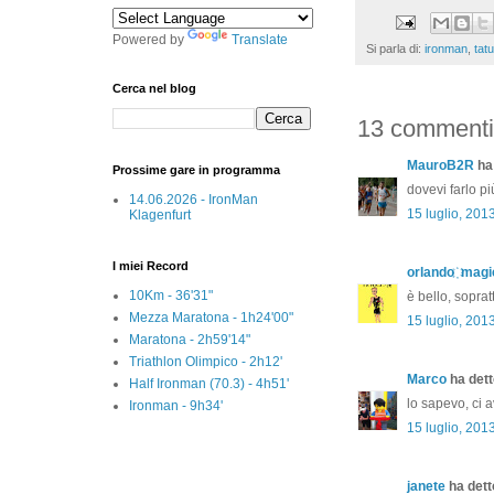
Powered by
Translate
Si parla di:
ironman
,
tat
Cerca nel blog
13 commenti
MauroB2R
ha 
Prossime gare in programma
dovevi farlo più
14.06.2026 - IronMan
15 luglio, 201
Klagenfurt
I miei Record
orlando ҉ magi
10Km - 36'31"
è bello, soprat
Mezza Maratona - 1h24'00"
15 luglio, 201
Maratona - 2h59'14"
Triathlon Olimpico - 2h12'
Marco
ha detto
Half Ironman (70.3) - 4h51'
lo sapevo, ci a
Ironman - 9h34'
15 luglio, 201
janete
ha detto