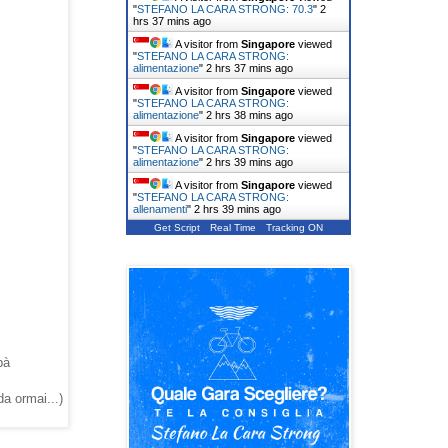
"
STEFANO LA CARA STRONG: 70.3
"
2
hrs 37 mins ago
A visitor from
Singapore
viewed
"
STEFANO LA CARA STRONG:
alimentazione
"
2 hrs 37 mins ago
A visitor from
Singapore
viewed
"
STEFANO LA CARA STRONG:
alimentazione
"
2 hrs 38 mins ago
A visitor from
Singapore
viewed
"
STEFANO LA CARA STRONG:
alimentazione
"
2 hrs 39 mins ago
A visitor from
Singapore
viewed
"
STEFANO LA CARA STRONG:
allenamenti
"
2 hrs 39 mins ago
Get Script
Real Time
Tracking ON
pà
da ormai...)