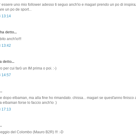
r essere uno mio follower adesso ti seguo anch'io e magari prendo un po di inspira
re un po de sport...
3 13:14
ha detto...
bito anch'io!!!
3 13:42
 detto...
vo per cui farò un IM prima o poi. :-)
3 14:57
..
are dopo elbaman, ma alla fine ho rimandato. chissa... magari se quest'anno finisco
a elbaman forse lo faccio anch'io :)
3 17:13
..
peggio del Colombo (Mauro B2R) !!! :-D