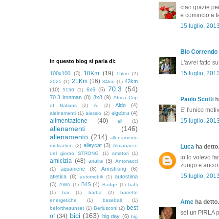
ciao grazie pe
e comincio a fa
15 luglio, 201
Bio Correndo
in questo blog si parla di:
L'avrei fatto su
10Km
(19)
15 luglio, 201
100x100
(3)
15km
(2)
21Km
(16)
42km
2025
(1)
34km
(1)
70.3
(54)
(10)
6x6
(5)
5150
(1)
70.3 ironman
(8)
8x8
(9)
Africa Cup
Paolo Scotti
ha
Aldo
(4)
of Nations
(2)
AI
(2)
E' l'unico moti
algebra
(4)
alelnamenti
(1)
alessio
(2)
alimentazione
(40)
15 luglio, 201
all
(1)
allenamenti
(146)
allenamento
(214)
allenamento
alleycat
(3)
motivation
(2)
Almanacco
Luca
ha detto.
del giorno STRONG
(1)
amatori
(1)
io lo volevo f
amicizia
(48)
analisi
(3)
Antonacci
zurigo e ancor
aquaniene
(8)
Armstrong
(6)
(1)
15 luglio, 201
atletica
(8)
autostima
automobili
(1)
(3)
B4S
(4)
AWA
(1)
Badge
(1)
baffi
(1)
bar
(1)
barba
(2)
barrette
energetiche
(1)
baseball
(1)
Ame
ha detto.
best
beforthesunset
(1)
Berlusconi
(2)
sei un PIRLA 
bici
(163)
of
(34)
big day
(6)
big