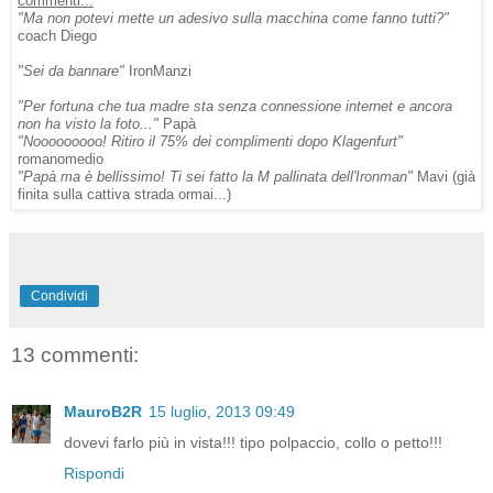
commenti...
"Ma non potevi mette un adesivo sulla macchina come fanno tutti?"
coach Diego
"Sei da bannare"
IronManzi
"Per fortuna che tua madre sta senza connessione internet e ancora
non ha visto la foto..."
Papà
"Nooooooooo! Ritiro il 75% dei complimenti dopo Klagenfurt"
romanomedio
"Papà ma è bellissimo! Ti sei fatto la M pallinata dell'Ironman"
Mavi (già
finita sulla cattiva strada ormai...)
Condividi
13 commenti:
MauroB2R
15 luglio, 2013 09:49
dovevi farlo più in vista!!! tipo polpaccio, collo o petto!!!
Rispondi