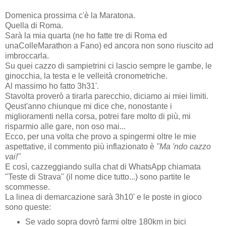
Domenica prossima c'è la Maratona.
Quella di Roma.
Sarà la mia quarta (ne ho fatte tre di Roma ed
unaColleMarathon a Fano) ed ancora non sono riuscito ad
imbroccarla.
Su quei cazzo di sampietrini ci lascio sempre le gambe, le
ginocchia, la testa e le velleità cronometriche.
Al massimo ho fatto 3h31'.
Stavolta proverò a tirarla parecchio, diciamo ai miei limiti.
Qeust'anno chiunque mi dice che, nonostante i
miglioramenti nella corsa, potrei fare molto di più, mi
risparmio alle gare, non oso mai...
Ecco, per una volta che provo a spingermi oltre le mie
aspettative, il commento più inflazionato è
"Ma 'ndo cazzo
vai!"
E così, cazzeggiando sulla chat di WhatsApp chiamata
"Teste di Strava" (il nome dice tutto...) sono partite le
scommesse.
La linea di demarcazione sarà 3h10' e le poste in gioco
sono queste:
Se vado sopra dovrò farmi oltre 180km in bici