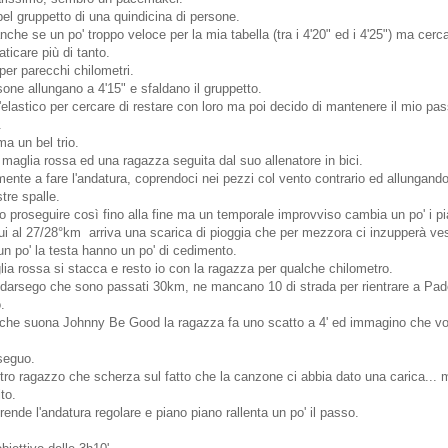
bel gruppetto di una quindicina di persone.
che se un po' troppo veloce per la mia tabella (tra i 4'20" ed i 4'25") ma cerc
ticare più di tanto.
er parecchi chilometri.
sone allungano a 4'15" e sfaldano il gruppetto.
l'elastico per cercare di restare con loro ma poi decido di mantenere il mio pa
.
ma un bel trio.
 maglia rossa ed una ragazza seguita dal suo allenatore in bici.
mente a fare l'andatura, coprendoci nei pezzi col vento contrario ed allungan
tre spalle.
proseguire così fino alla fine ma un temporale improvviso cambia un po' i pi
 al 27/28°km arriva una scarica di pioggia che per mezzora ci inzupperà vest
n po' la testa hanno un po' di cedimento.
lia rossa si stacca e resto io con la ragazza per qualche chilometro.
rsego che sono passati 30km, ne mancano 10 di strada per rientrare a Padov
.
che suona Johnny Be Good la ragazza fa uno scatto a 4' ed immagino che vog
seguo.
ro ragazzo che scherza sul fatto che la canzone ci abbia dato una carica...
to.
ende l'andatura regolare e piano piano rallenta un po' il passo.
.