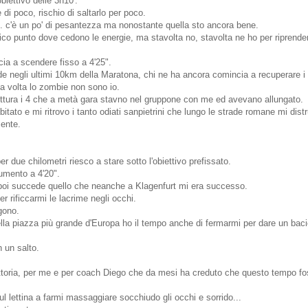
biettivo delle 3h10'.
di poco, rischio di saltarlo per poco.
. c'è un po' di pesantezza ma nonostante quella sto ancora bene.
sico punto dove cedono le energie, ma stavolta no, stavolta ne ho per riprender
cia a scendere fisso a 4'25".
negli ultimi 10km della Maratona, chi ne ha ancora comincia a recuperare i 
a volta lo zombie non sono io.
ittura i 4 che a metà gara stavno nel gruppone con me ed avevano allungato.
itato e mi ritrovo i tanto odiati sanpietrini che lungo le strade romane mi dis
ente.
er due chilometri riesco a stare sotto l'obiettivo prefissato.
umento a 4'20".
 poi succede quello che neanche a Klagenfurt mi era successo.
r rificcarmi le lacrime negli occhi.
gono.
 nella piazza più grande d'Europa ho il tempo anche di fermarmi per dare un bac
n un salto.
ttoria, per me e per coach Diego che da mesi ha creduto che questo tempo fo
ul lettina a farmi massaggiare socchiudo gli occhi e sorrido...