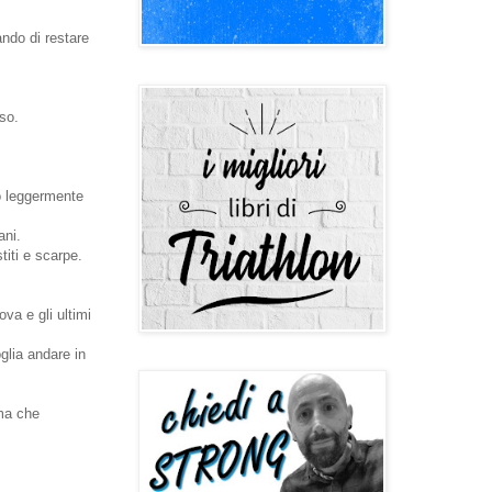
ando di restare
sso.
do leggermente
ani.
iti e scarpe.
a e gli ultimi
lia andare in
 ma che