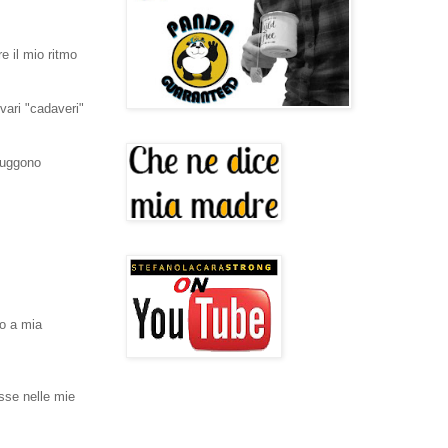
e il mio ritmo
vari "cadaveri"
truggono
io a mia
sse nelle mie