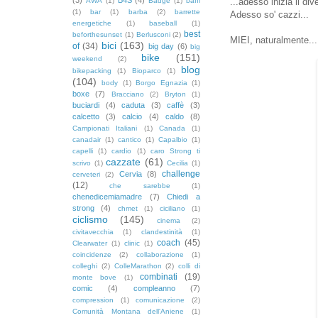
AWA
(1)
Badge
(1)
baffi
...adesso inizia il div
(1)
bar
(1)
barba
(2)
barrette
Adesso so' cazzi...
energetiche
(1)
baseball
(1)
best
beforthesunset
(1)
Berlusconi
(2)
MIEI, naturalmente...
bici
(163)
of
(34)
big day
(6)
big
bike
(151)
weekend
(2)
blog
bikepacking
(1)
Bioparco
(1)
(104)
body
(1)
Borgo Egnazia
(1)
boxe
(7)
Bracciano
(2)
Bryton
(1)
buciardi
(4)
caduta
(3)
caffè
(3)
calcetto
(3)
calcio
(4)
caldo
(8)
Campionati Italiani
(1)
Canada
(1)
canadair
(1)
cantico
(1)
Capalbio
(1)
capelli
(1)
cardio
(1)
caro Strong ti
cazzate
(61)
scrivo
(1)
Cecilia
(1)
challenge
Cervia
(8)
cerveteri
(2)
(12)
che sarebbe
(1)
chenedicemiamadre
(7)
Chiedi a
strong
(4)
chmet
(1)
ciciliano
(1)
ciclismo
(145)
cinema
(2)
civitavecchia
(1)
clandestinità
(1)
coach
(45)
Clearwater
(1)
clinic
(1)
coincidenze
(2)
collaborazione
(1)
colleghi
(2)
ColleMarathon
(2)
colli di
combinati
(19)
monte bove
(1)
comic
(4)
compleanno
(7)
compression
(1)
comunicazione
(2)
Comunità Montana dell'Aniene
(1)