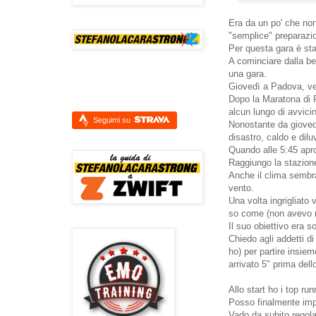
Era da un po' che no
"semplice" preparazio
Per questa gara è sta
A cominciare dalla be
una gara.
Giovedì a Padova, ven
Dopo la Maratona di 
alcun lungo di avvic
Seguimi su
Nonostante da giovedì
disastro, caldo e dilu
Quando alle 5:45 apro
Raggiungo la stazione
Anche il clima sembra
vento.
Una volta ingrigliato
so come (non avevo n
Il suo obiettivo era 
Chiedo agli addetti di
ho) per partire insie
arrivato 5" prima dello
Allo start ho i top ru
Posso finalmente impo
Vado da subito regol