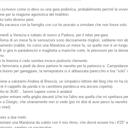
n scrivevo come si devo su una gara podistica, probabilmente perchè la vive
ne per la stagione agonistica del triathlon.
to tutto diverso però.
lla vacanza con la famiglia con cui ho provato a simulare che non fosse solo 
erdì a Venezia e sabato di nuovo a Padova, per il relax pre-gara.
Roma di un mese fa le sensazioni sono decisamente migliori, sebbene non abb
inamento (vabbè, ho corso una Maratona un mese fa, se quello non è un lungo.
 si gira in pantaloncini e maglietta a maniche corte, le previsioni per la dom
vio.
 la finestra il cielo sembra invece piuttosto clemente.
 ferroviaria a piedi da dove partono le navette per la partenza a Campodarse
 buono per gareggiare, la temepratura si è abbassata parecchio e tira "solo" 
 viene a salutarmi Andrea di Brescia, un simpatico lettore del blog che mi ha r
è il cappello da panda e la canottiera pandesca era ancora coperta).
sotto le 3h30'... fammi sapere come è andata!
 poter entrare nella griglia davanti (che tra l'altro era quella che mi spettava p
me a Giorgio, che stranamente non si vede (poi mi dirà di aver perso la navetta
 start).
nners a due metri.
stare una Maratona da subito con il mio ritmo, che dovrà essere tra i 4'25" ed
arissimo, sembro un pacemaker.