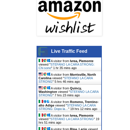
Live Traffic Feed
A visitor from
Ivrea, Piemonte
viewed "
STEFANO LA CARA STRONG:
Chi sono
"
1 hr 35 mins ago
A visitor from
Morrisville, North
Carolina
viewed "
STEFANO LA CARA
STRONG
"
5 hrs 46 mins ago
A visitor from
Quincy,
Washington
viewed "
STEFANO LA CARA
STRONG
"
7 hrs 23 mins ago
A visitor from
Romeno, Trentino-
alto Adige
viewed "
STEFANO LA CARA
STRONG: Dopo la…
"
19 hrs 12 mins ago
A visitor from
Ivrea, Piemonte
viewed "
STEFANO LA CARA STRONG
"
19
hrs 51 mins ago
A visitor from
Ripa, Lazio
viewed