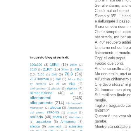
Sto al limite del mio o
Se rallentiamo, anche 
Check out del corpo..
Siamo al 35°, il clas
e riallungare il passo.
Il cronometro ricomin
Come sempre succede 
per strada, ma per un
Al 40° recupero addir
Entriamo nel centro ab
fisicamente e moralm
in questo blog si parla di:
Oggi ci volo sopra.
Faccio due conti.
10Km
(19)
100x100
(3)
15km
(2)
Anche se crollo a 5' p
21Km
(16)
42km
2025
(1)
34km
(1)
70.3
(54)
Ma non crollo, anzi a
(10)
6x6
(5)
5150
(1)
All'ultimo chilometro
70.3 ironman
(8)
8x8
(9)
Africa Cup
Aldo
(4)
of Nations
(2)
AI
(2)
Che devo sforzarmi pe
algebra
(4)
alelnamenti
(1)
alessio
(2)
Gli Ironman non pian
alimentazione
(40)
all
(1)
Sul rettilineo finale
allenamenti
(146)
moglie.
allenamento
(214)
allenamento
Taglio il traguardo co
alleycat
(3)
motivation
(2)
Almanacco
3h08'40".
del giorno STRONG
(1)
amatori
(1)
Questa è una vera vi
amicizia
(48)
analisi
(3)
Antonacci
gambe.
aquaniene
(8)
Armstrong
(6)
(1)
Mentre sto sdraiato s
atletica
(8)
autostima
automobili
(1)
(3)
B4S
(4)