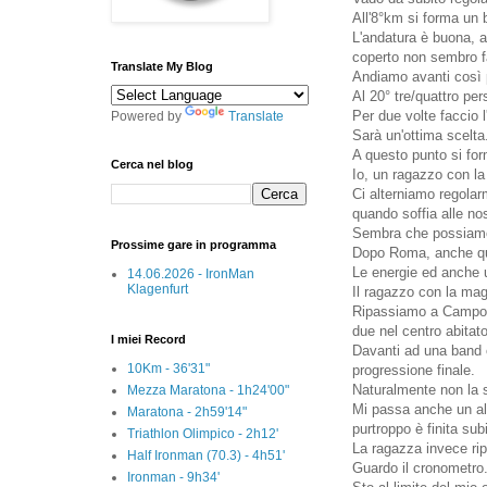
All'8°km si forma un 
L'andatura è buona, an
coperto non sembro fa
Translate My Blog
Andiamo avanti così p
Al 20° tre/quattro per
Per due volte faccio 
Powered by
Translate
Sarà un'ottima scelta
A questo punto si for
Cerca nel blog
Io, un ragazzo con la
Ci alterniamo regolar
quando soffia alle nos
Sembra che possiamo 
Prossime gare in programma
Dopo Roma, anche qui
Le energie ed anche u
14.06.2026 - IronMan
Klagenfurt
Il ragazzo con la mag
Ripassiamo a Campoda
due nel centro abitato
I miei Record
Davanti ad una band 
10Km - 36'31"
progressione finale.
Naturalmente non la 
Mezza Maratona - 1h24'00"
Mi passa anche un alt
Maratona - 2h59'14"
purtroppo è finita subi
Triathlon Olimpico - 2h12'
La ragazza invece ripr
Half Ironman (70.3) - 4h51'
Guardo il cronometro
Ironman - 9h34'