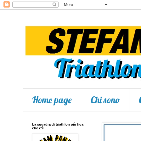
Home page
Chi sono
La squadra di triathlon più figa
che c'è