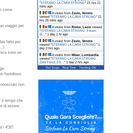
"
STEFANO LA CARA STRONG
"
21 hrs 21
mins ago
vo come
A visitor from
Zevio, Veneto
viewed "
STEFANO LA CARA STRONG
"
21
hrs 26 mins ago
un viaggio per
A visitor from
Rome, Lazio
viewed
"
STEFANO LA CARA STRONG: Il team
di…
"
1 day 1 hr ago
A visitor from
Zevio, Veneto
ia fatto più
viewed "
STEFANO LA CARA STRONG
"
1
..)
day 2 hrs ago
enica sono un
A visitor from
Milan, Lombardia
viewed "
STEFANO LA CARA STRONG:
Zoot Force 3.0…
"
1 day 2 hrs ago
Get Script
Real Time
Tracking ON
go.
un fastidioso
iconosciuto non
er il tempo che
 e di essere
 i 4'30".