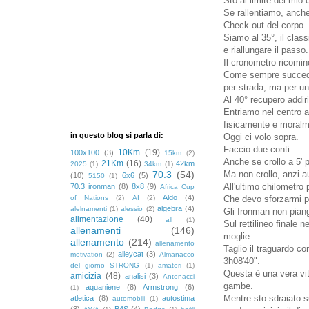
Sto al limite del mio o
Se rallentiamo, anche 
Check out del corpo..
Siamo al 35°, il clas
e riallungare il passo.
Il cronometro ricomin
Come sempre succede 
per strada, ma per un
Al 40° recupero addir
Entriamo nel centro ab
fisicamente e moralm
in questo blog si parla di:
Oggi ci volo sopra.
Faccio due conti.
10Km
(19)
100x100
(3)
15km
(2)
Anche se crollo a 5' p
21Km
(16)
42km
2025
(1)
34km
(1)
70.3
(54)
Ma non crollo, anzi a
(10)
6x6
(5)
5150
(1)
All'ultimo chilometro
70.3 ironman
(8)
8x8
(9)
Africa Cup
Aldo
(4)
of Nations
(2)
AI
(2)
Che devo sforzarmi pe
algebra
(4)
alelnamenti
(1)
alessio
(2)
Gli Ironman non pian
alimentazione
(40)
all
(1)
Sul rettilineo finale
allenamenti
(146)
moglie.
allenamento
(214)
allenamento
Taglio il traguardo co
alleycat
(3)
motivation
(2)
Almanacco
3h08'40".
del giorno STRONG
(1)
amatori
(1)
Questa è una vera vi
amicizia
(48)
analisi
(3)
Antonacci
gambe.
aquaniene
(8)
Armstrong
(6)
(1)
Mentre sto sdraiato s
atletica
(8)
autostima
automobili
(1)
(3)
B4S
(4)