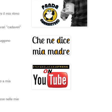
e il mio ritmo
vari "cadaveri"
truggono
io a mia
sse nelle mie