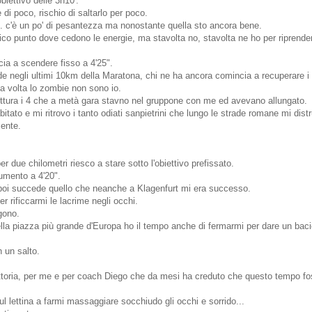
biettivo delle 3h10'.
di poco, rischio di saltarlo per poco.
. c'è un po' di pesantezza ma nonostante quella sto ancora bene.
sico punto dove cedono le energie, ma stavolta no, stavolta ne ho per riprender
cia a scendere fisso a 4'25".
negli ultimi 10km della Maratona, chi ne ha ancora comincia a recuperare i 
a volta lo zombie non sono io.
ittura i 4 che a metà gara stavno nel gruppone con me ed avevano allungato.
itato e mi ritrovo i tanto odiati sanpietrini che lungo le strade romane mi dis
ente.
er due chilometri riesco a stare sotto l'obiettivo prefissato.
umento a 4'20".
 poi succede quello che neanche a Klagenfurt mi era successo.
r rificcarmi le lacrime negli occhi.
gono.
 nella piazza più grande d'Europa ho il tempo anche di fermarmi per dare un bac
n un salto.
ttoria, per me e per coach Diego che da mesi ha creduto che questo tempo fo
ul lettina a farmi massaggiare socchiudo gli occhi e sorrido...