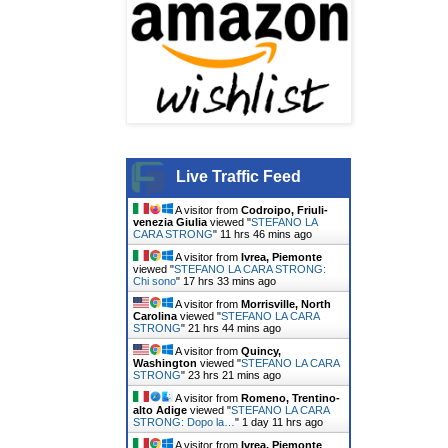
Live Traffic Feed
A visitor from
Codroipo, Friuli-
venezia Giulia
viewed "
STEFANO LA
CARA STRONG
"
11 hrs 46 mins ago
A visitor from
Ivrea, Piemonte
viewed "
STEFANO LA CARA STRONG:
Chi sono
"
17 hrs 33 mins ago
A visitor from
Morrisville, North
Carolina
viewed "
STEFANO LA CARA
STRONG
"
21 hrs 44 mins ago
A visitor from
Quincy,
Washington
viewed "
STEFANO LA CARA
STRONG
"
23 hrs 21 mins ago
A visitor from
Romeno, Trentino-
alto Adige
viewed "
STEFANO LA CARA
STRONG: Dopo la…
"
1 day 11 hrs ago
A visitor from
Ivrea, Piemonte