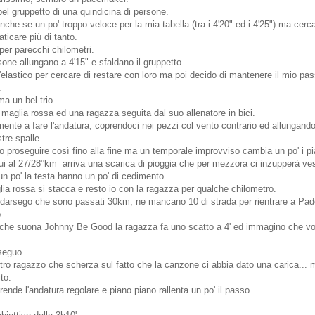
bel gruppetto di una quindicina di persone.
che se un po' troppo veloce per la mia tabella (tra i 4'20" ed i 4'25") ma cerc
ticare più di tanto.
er parecchi chilometri.
sone allungano a 4'15" e sfaldano il gruppetto.
l'elastico per cercare di restare con loro ma poi decido di mantenere il mio pa
.
ma un bel trio.
 maglia rossa ed una ragazza seguita dal suo allenatore in bici.
mente a fare l'andatura, coprendoci nei pezzi col vento contrario ed allungan
tre spalle.
proseguire così fino alla fine ma un temporale improvviso cambia un po' i pi
 al 27/28°km arriva una scarica di pioggia che per mezzora ci inzupperà vest
n po' la testa hanno un po' di cedimento.
lia rossa si stacca e resto io con la ragazza per qualche chilometro.
rsego che sono passati 30km, ne mancano 10 di strada per rientrare a Padov
.
che suona Johnny Be Good la ragazza fa uno scatto a 4' ed immagino che vog
seguo.
ro ragazzo che scherza sul fatto che la canzone ci abbia dato una carica...
to.
ende l'andatura regolare e piano piano rallenta un po' il passo.
.