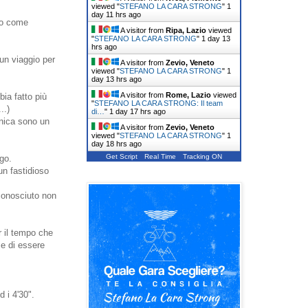
viewed "
STEFANO LA CARA STRONG
"
1
day 11 hrs ago
vo come
A visitor from
Ripa, Lazio
viewed
"
STEFANO LA CARA STRONG
"
1 day 13
hrs ago
un viaggio per
A visitor from
Zevio, Veneto
viewed "
STEFANO LA CARA STRONG
"
1
day 13 hrs ago
A visitor from
Rome, Lazio
viewed
ia fatto più
"
STEFANO LA CARA STRONG: Il team
..)
di…
"
1 day 17 hrs ago
enica sono un
A visitor from
Zevio, Veneto
viewed "
STEFANO LA CARA STRONG
"
1
day 18 hrs ago
Get Script
Real Time
Tracking ON
go.
un fastidioso
iconosciuto non
er il tempo che
 e di essere
 i 4'30".