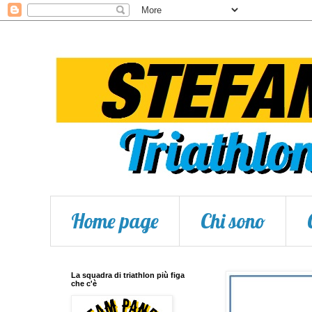
Home page
Chi sono
La squadra di triathlon più figa
che c'è