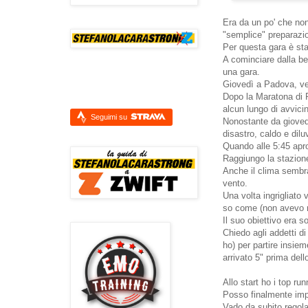
Era da un po' che no
"semplice" preparazio
Per questa gara è sta
A cominciare dalla be
una gara.
Giovedì a Padova, ven
Dopo la Maratona di 
alcun lungo di avvic
Seguimi su
Nonostante da giovedì
disastro, caldo e dilu
Quando alle 5:45 apro
Raggiungo la stazione
Anche il clima sembra
vento.
Una volta ingrigliato
so come (non avevo n
Il suo obiettivo era 
Chiedo agli addetti di
ho) per partire insie
arrivato 5" prima dello
Allo start ho i top ru
Posso finalmente impo
Vado da subito regol