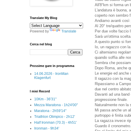
All'8°km si forma un 
L'andatura è buona, an
coperto non sembro fa
Translate My Blog
Andiamo avanti così p
Al 20° tre/quattro per
Per due volte faccio 
Powered by
Translate
Sarà un'ottima scelta
A questo punto si for
Cerca nel blog
Io, un ragazzo con la
Ci alterniamo regolar
quando soffia alle nos
Sembra che possiamo 
Prossime gare in programma
Dopo Roma, anche qui
Le energie ed anche u
14.06.2026 - IronMan
Klagenfurt
Il ragazzo con la mag
Ripassiamo a Campoda
due nel centro abitato
I miei Record
Davanti ad una band 
10Km - 36'31"
progressione finale.
Naturalmente non la 
Mezza Maratona - 1h24'00"
Mi passa anche un alt
Maratona - 2h59'14"
purtroppo è finita subi
Triathlon Olimpico - 2h12'
La ragazza invece ripr
Half Ironman (70.3) - 4h51'
Guardo il cronometro
Ironman - 9h34'