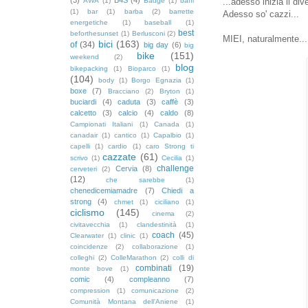
AWA
(1)
Badge
(1)
baffi
...adesso inizia il div
(1)
bar
(1)
barba
(2)
barrette
Adesso so' cazzi...
energetiche
(1)
baseball
(1)
best
beforthesunset
(1)
Berlusconi
(2)
MIEI, naturalmente...
bici
(163)
of
(34)
big day
(6)
big
bike
(151)
weekend
(2)
blog
bikepacking
(1)
Bioparco
(1)
(104)
body
(1)
Borgo Egnazia
(1)
boxe
(7)
Bracciano
(2)
Bryton
(1)
buciardi
(4)
caduta
(3)
caffè
(3)
calcetto
(3)
calcio
(4)
caldo
(8)
Campionati Italiani
(1)
Canada
(1)
canadair
(1)
cantico
(1)
Capalbio
(1)
capelli
(1)
cardio
(1)
caro Strong ti
cazzate
(61)
scrivo
(1)
Cecilia
(1)
challenge
Cervia
(8)
cerveteri
(2)
(12)
che sarebbe
(1)
chenedicemiamadre
(7)
Chiedi a
strong
(4)
chmet
(1)
ciciliano
(1)
ciclismo
(145)
cinema
(2)
civitavecchia
(1)
clandestinità
(1)
coach
(45)
Clearwater
(1)
clinic
(1)
coincidenze
(2)
collaborazione
(1)
colleghi
(2)
ColleMarathon
(2)
colli di
combinati
(19)
monte bove
(1)
comic
(4)
compleanno
(7)
compression
(1)
comunicazione
(2)
Comunità Montana dell'Aniene
(1)