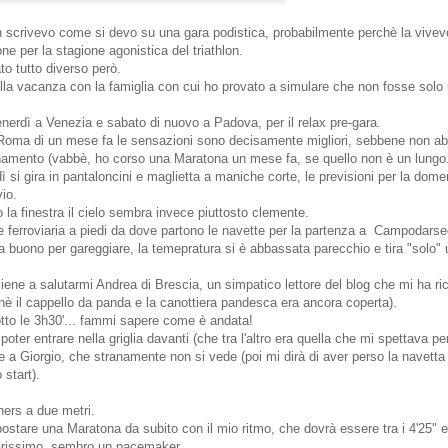
n scrivevo come si devo su una gara podistica, probabilmente perchè la vive
ne per la stagione agonistica del triathlon.
to tutto diverso però.
lla vacanza con la famiglia con cui ho provato a simulare che non fosse solo 
erdì a Venezia e sabato di nuovo a Padova, per il relax pre-gara.
Roma di un mese fa le sensazioni sono decisamente migliori, sebbene non abb
inamento (vabbè, ho corso una Maratona un mese fa, se quello non è un lungo.
 si gira in pantaloncini e maglietta a maniche corte, le previsioni per la dom
vio.
 la finestra il cielo sembra invece piuttosto clemente.
 ferroviaria a piedi da dove partono le navette per la partenza a Campodarse
 buono per gareggiare, la temepratura si è abbassata parecchio e tira "solo" 
 viene a salutarmi Andrea di Brescia, un simpatico lettore del blog che mi ha r
è il cappello da panda e la canottiera pandesca era ancora coperta).
sotto le 3h30'... fammi sapere come è andata!
 poter entrare nella griglia davanti (che tra l'altro era quella che mi spettava p
me a Giorgio, che stranamente non si vede (poi mi dirà di aver perso la navetta
 start).
nners a due metri.
stare una Maratona da subito con il mio ritmo, che dovrà essere tra i 4'25" ed
arissimo, sembro un pacemaker.