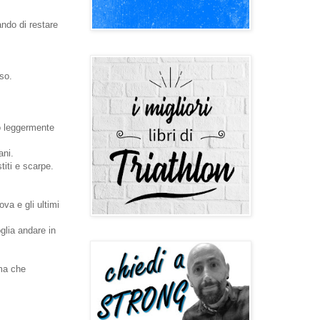
ando di restare
sso.
do leggermente
ani.
iti e scarpe.
a e gli ultimi
lia andare in
 ma che