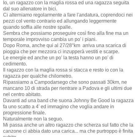
Io, un ragazzo con la maglia rossa ed una ragazza seguita
dal suo allenatore in bici.
Ci alterniamo regolarmente a fare l'andatura, coprendoci nei
pezzi col vento contrario ed allungando leggermente
quando soffia alle nostre spalle.
Sembra che possiamo proseguire così fino alla fine ma un
temporale improvviso cambia un po' i piani.
Dopo Roma, anche qui al 27/28°km arriva una scarica di
pioggia che per mezzora ci inzupperà vestiti e scarpe.
Le energie ed anche un po' la testa hanno un po' di
cedimento.
Il ragazzo con la maglia rossa si stacca e resto io con la
ragazza per qualche chilometro.
Ripassiamo a Campodarsego che sono passati 30km, ne
mancano 10 di strada per rientrare a Padova e gli ultimi due
nel centro abitato.
Davanti ad una band che suona Johnny Be Good la ragazza
fa uno scatto a 4' ed immagino che voglia andare in
progressione finale.
Naturalmente non la seguo.
Mi passa anche un altro ragazzo che scherza sul fatto che la
canzone ci abbia dato una carica... ma che purtroppo è finita