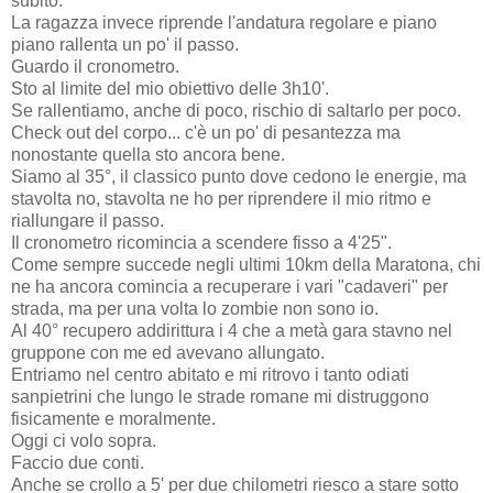
subito.
La ragazza invece riprende l'andatura regolare e piano
piano rallenta un po' il passo.
Guardo il cronometro.
Sto al limite del mio obiettivo delle 3h10'.
Se rallentiamo, anche di poco, rischio di saltarlo per poco.
Check out del corpo... c'è un po' di pesantezza ma
nonostante quella sto ancora bene.
Siamo al 35°, il classico punto dove cedono le energie, ma
stavolta no, stavolta ne ho per riprendere il mio ritmo e
riallungare il passo.
Il cronometro ricomincia a scendere fisso a 4'25".
Come sempre succede negli ultimi 10km della Maratona, chi
ne ha ancora comincia a recuperare i vari "cadaveri" per
strada, ma per una volta lo zombie non sono io.
Al 40° recupero addirittura i 4 che a metà gara stavno nel
gruppone con me ed avevano allungato.
Entriamo nel centro abitato e mi ritrovo i tanto odiati
sanpietrini che lungo le strade romane mi distruggono
fisicamente e moralmente.
Oggi ci volo sopra.
Faccio due conti.
Anche se crollo a 5' per due chilometri riesco a stare sotto