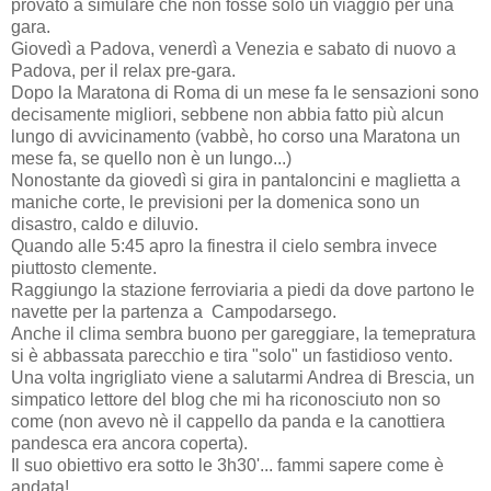
provato a simulare che non fosse solo un viaggio per una
gara.
Giovedì a Padova, venerdì a Venezia e sabato di nuovo a
Padova, per il relax pre-gara.
Dopo la Maratona di Roma di un mese fa le sensazioni sono
decisamente migliori, sebbene non abbia fatto più alcun
lungo di avvicinamento (vabbè, ho corso una Maratona un
mese fa, se quello non è un lungo...)
Nonostante da giovedì si gira in pantaloncini e maglietta a
maniche corte, le previsioni per la domenica sono un
disastro, caldo e diluvio.
Quando alle 5:45 apro la finestra il cielo sembra invece
piuttosto clemente.
Raggiungo la stazione ferroviaria a piedi da dove partono le
navette per la partenza a Campodarsego.
Anche il clima sembra buono per gareggiare, la temepratura
si è abbassata parecchio e tira "solo" un fastidioso vento.
Una volta ingrigliato viene a salutarmi Andrea di Brescia, un
simpatico lettore del blog che mi ha riconosciuto non so
come (non avevo nè il cappello da panda e la canottiera
pandesca era ancora coperta).
Il suo obiettivo era sotto le 3h30'... fammi sapere come è
andata!