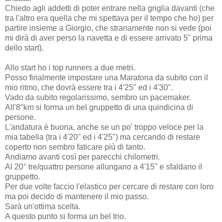
Chiedo agli addetti di poter entrare nella griglia davanti (che
tra l'altro era quella che mi spettava per il tempo che ho) per
partire insieme a Giorgio, che stranamente non si vede (poi
mi dirà di aver perso la navetta e di essere arrivato 5" prima
dello start).
Allo start ho i top runners a due metri.
Posso finalmente impostare una Maratona da subito con il
mio ritmo, che dovrà essere tra i 4'25" ed i 4'30".
Vado da subito regolarissimo, sembro un pacemaker.
All'8°km si forma un bel gruppetto di una quindicina di
persone.
L'andatura è buona, anche se un po' troppo veloce per la
mia tabella (tra i 4'20" ed i 4'25") ma cercando di restare
coperto non sembro faticare più di tanto.
Andiamo avanti così per parecchi chilometri.
Al 20° tre/quattro persone allungano a 4'15" e sfaldano il
gruppetto.
Per due volte faccio l'elastico per cercare di restare con loro
ma poi decido di mantenere il mio passo.
Sarà un'ottima scelta.
A questo punto si forma un bel trio.