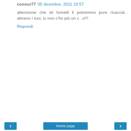
connor77
05 dicembre, 2011 10:57
attenzione che sti fumetti li potremmo pure ricaccià...
almeno i tuoi, io non c'ho più un c...o!!!
Rispondi
‹
›
Home page