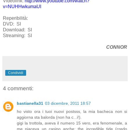
Videolink:
http://www.youtube.com/watch?
v=NUHHwkumaUI
Reperibilità:
DVD:
SI
Download:
SI
Streaming:
SI
CONNOR
Condividi
4 commenti:
bastianella31
03 dicembre, 2011 18:57
ho visto ora i tuoi nuovi postsss, la mia bacheca non si
aggiorna sta balorda (non ha c...i!).
gigi la trottola, aveva il numero 15 vero, era fenomenale, a
me piaceva un casino anche: the incredible tide (credo