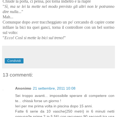
Chiude la porta, ci pensa, poi torna indietro e la riapre
"
Sì, ma se lei la mette nel modo previsto gli altri non le potranno
dire nulla...
"
Mah...
Comunque dopo aver traccheggiato un po' cercando di capire come
infilare la bici tra quei ganci, torna il controllore con un bel sorriso
sul volto:
"
Ecco! Così si mette la bici sul treno!
"
Condividi
13 commenti:
Anonimo
21 settembre, 2011 10:08
Sei troppo avanti... impossibile sperare di competere con
te... chissà forse un giorno !
Ieri per me prima volta in piscina dopo 15 anni.
Fatte 6 serie da 10 vasche(250 metri) in 6 minuti netti
ognuna(le prime 2 in 5.56) con recupero 90 secondi tra una