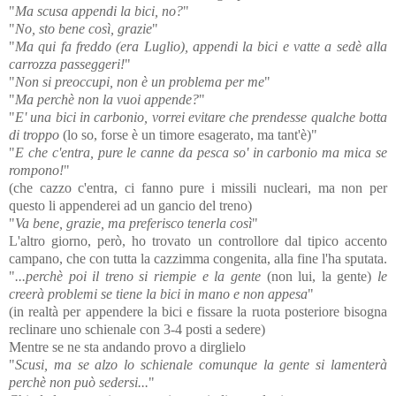
"
Ma scusa appendi la bici, no?
"
"
No, sto bene così, grazie
"
"
Ma qui fa freddo (era Luglio), appendi la bici e vatte a sedè alla
carrozza passeggeri!
"
"
Non si preoccupi, non è un problema per me
"
"
Ma perchè non la vuoi appende?
"
"
E' una bici in carbonio, vorrei evitare che prendesse qualche botta
di troppo
(lo so, forse è un timore esagerato, ma tant'è)"
"
E che c'entra, pure le canne da pesca so' in carbonio ma mica se
rompono!
"
(che cazzo c'entra, ci fanno pure i missili nucleari, ma non per
questo li appenderei ad un gancio del treno)
"
Va bene, grazie, ma preferisco tenerla così
"
L'altro giorno, però, ho trovato un controllore dal tipico accento
campano, che con tutta la cazzimma congenita, alla fine l'ha sputata.
"
...perchè poi il treno si riempie e la gente
(non lui, la gente)
le
creerà problemi se tiene la bici in mano e non appesa
"
(in realtà per appendere la bici e fissare la ruota posteriore bisogna
reclinare uno schienale con 3-4 posti a sedere)
Mentre se ne sta andando provo a dirglielo
"
Scusi, ma se alzo lo schienale comunque la gente si lamenterà
perchè non può sedersi...
"