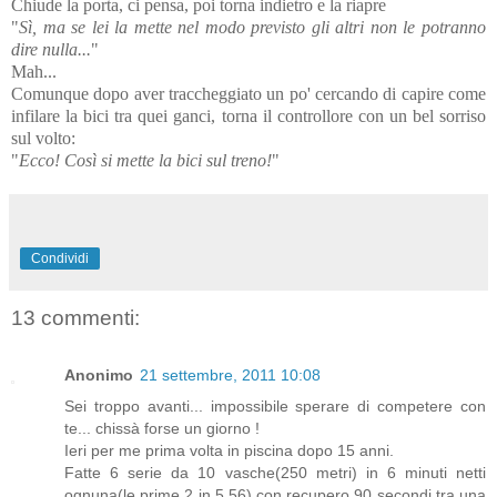
Chiude la porta, ci pensa, poi torna indietro e la riapre
"
Sì, ma se lei la mette nel modo previsto gli altri non le potranno
dire nulla...
"
Mah...
Comunque dopo aver traccheggiato un po' cercando di capire come
infilare la bici tra quei ganci, torna il controllore con un bel sorriso
sul volto:
"
Ecco! Così si mette la bici sul treno!
"
Condividi
13 commenti:
Anonimo
21 settembre, 2011 10:08
Sei troppo avanti... impossibile sperare di competere con
te... chissà forse un giorno !
Ieri per me prima volta in piscina dopo 15 anni.
Fatte 6 serie da 10 vasche(250 metri) in 6 minuti netti
ognuna(le prime 2 in 5.56) con recupero 90 secondi tra una