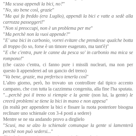
"
Ma scusa appendi la bici, no?
"
"
No, sto bene così, grazie
"
"
Ma qui fa freddo (era Luglio), appendi la bici e vatte a sedè alla
carrozza passeggeri!
"
"
Non si preoccupi, non è un problema per me
"
"
Ma perchè non la vuoi appende?
"
"
E' una bici in carbonio, vorrei evitare che prendesse qualche botta
di troppo
(lo so, forse è un timore esagerato, ma tant'è)"
"
E che c'entra, pure le canne da pesca so' in carbonio ma mica se
rompono!
"
(che cazzo c'entra, ci fanno pure i missili nucleari, ma non per
questo li appenderei ad un gancio del treno)
"
Va bene, grazie, ma preferisco tenerla così
"
L'altro giorno, però, ho trovato un controllore dal tipico accento
campano, che con tutta la cazzimma congenita, alla fine l'ha sputata.
"
...perchè poi il treno si riempie e la gente
(non lui, la gente)
le
creerà problemi se tiene la bici in mano e non appesa
"
(in realtà per appendere la bici e fissare la ruota posteriore bisogna
reclinare uno schienale con 3-4 posti a sedere)
Mentre se ne sta andando provo a dirglielo
"
Scusi, ma se alzo lo schienale comunque la gente si lamenterà
perchè non può sedersi...
"