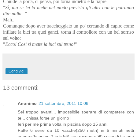
Chiude la porta, ci pensa, poi torna indietro e la riapre
"
Sì, ma se lei la mette nel modo previsto gli altri non le potranno
dire nulla...
"
Mah...
Comunque dopo aver traccheggiato un po' cercando di capire come
infilare la bici tra quei ganci, torna il controllore con un bel sorriso
sul volto:
"
Ecco! Così si mette la bici sul treno!
"
Condividi
13 commenti:
Anonimo
21 settembre, 2011 10:08
Sei troppo avanti... impossibile sperare di competere con
te... chissà forse un giorno !
Ieri per me prima volta in piscina dopo 15 anni.
Fatte 6 serie da 10 vasche(250 metri) in 6 minuti netti
ognuna(le prime 2 in 5.56) con recupero 90 secondi tra una