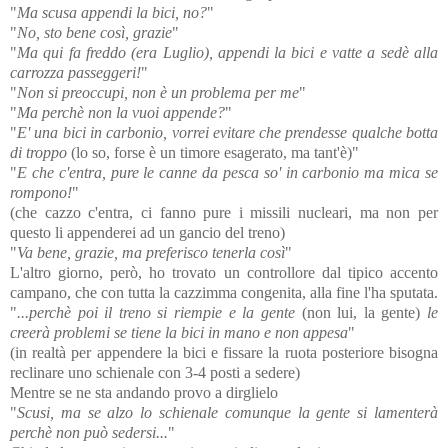
"
Ma scusa appendi la bici, no?
"
"
No, sto bene così, grazie
"
"
Ma qui fa freddo (era Luglio), appendi la bici e vatte a sedè alla
carrozza passeggeri!
"
"
Non si preoccupi, non è un problema per me
"
"
Ma perchè non la vuoi appende?
"
"
E' una bici in carbonio, vorrei evitare che prendesse qualche botta
di troppo
(lo so, forse è un timore esagerato, ma tant'è)"
"
E che c'entra, pure le canne da pesca so' in carbonio ma mica se
rompono!
"
(che cazzo c'entra, ci fanno pure i missili nucleari, ma non per
questo li appenderei ad un gancio del treno)
"
Va bene, grazie, ma preferisco tenerla così
"
L'altro giorno, però, ho trovato un controllore dal tipico accento
campano, che con tutta la cazzimma congenita, alla fine l'ha sputata.
"
...perchè poi il treno si riempie e la gente
(non lui, la gente)
le
creerà problemi se tiene la bici in mano e non appesa
"
(in realtà per appendere la bici e fissare la ruota posteriore bisogna
reclinare uno schienale con 3-4 posti a sedere)
Mentre se ne sta andando provo a dirglielo
"
Scusi, ma se alzo lo schienale comunque la gente si lamenterà
perchè non può sedersi...
"