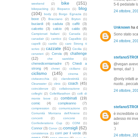
bike
(151)
weekend
(2)
5-6 pedalate la
blog
bikepacking
(1)
Bioparco
(1)
24 ottobre, 20
(104)
body
(1)
Borgo Egnazia
(1)
boxe
(7)
Bracciano
(2)
Bryton
(1)
buciardi
(4)
caduta
(3)
caffè
(3)
Unknown
ha d
calcetto
(3)
calcio
(4)
caldo
(8)
Campionati Italiani
(1)
Canada
(1)
Sono stato sca
canadair
(1)
cantico
(1)
Capalbio
(1)
24 ottobre, 20
capelli
(1)
cardio
(1)
caro Strong ti
cazzate
(61)
scrivo
(1)
Cecilia
(1)
challenge
Cervia
(8)
cerveteri
(2)
stefanoSTR
(12)
che sarebbe
(1)
chenedicemiamadre
(7)
Chiedi a
@vegan avevo s
strong
(4)
chmet
(1)
ciciliano
(1)
tempi, dai! :)
ciclismo
(145)
cinema
(2)
@only infatti 
civitavecchia
(1)
clandestinità
(1)
coach
(45)
nuoto...peccat
Clearwater
(1)
clinic
(1)
coincidenze
(2)
collaborazione
(1)
24 ottobre, 20
colleghi
(2)
ColleMarathon
(2)
colli di
combinati
(19)
monte bove
(1)
comic
(4)
compleanno
(7)
stefanoSTR
compression
(1)
comunicazione
(2)
Comunità Montana dell'Aniene
(1)
è incredibile 
concerti
(2)
concorsi
(1)
adesso mi inven
Confederations Cup
(1)
CONI
(1)
tiè!
consigli
(62)
Connor
(3)
:)
Conor
(1)
corri per il verde
(8)
consistenza
(1)
24 ottobre, 20
corsa
(18)
cosa rimane
(6)