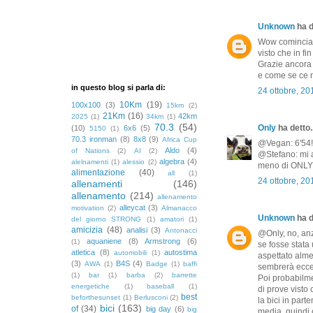
Unknown
ha d
Wow cominciare
visto che in fi
Grazie ancora 
e come se ce n
in questo blog si parla di:
24 ottobre, 20
10Km
(19)
100x100
(3)
15km
(2)
21Km
(16)
42km
2025
(1)
34km
(1)
70.3
(54)
Only
ha detto..
(10)
6x6
(5)
5150
(1)
70.3 ironman
(8)
8x8
(9)
Africa Cup
@Vegan: 6'54!
Aldo
(4)
of Nations
(2)
AI
(2)
@Stefano: mi a
algebra
(4)
alelnamenti
(1)
alessio
(2)
meno di ONLY! 
alimentazione
(40)
all
(1)
24 ottobre, 20
allenamenti
(146)
allenamento
(214)
allenamento
alleycat
(3)
motivation
(2)
Almanacco
Unknown
ha d
del giorno STRONG
(1)
amatori
(1)
amicizia
(48)
analisi
(3)
Antonacci
@Only, no, anz
aquaniene
(8)
Armstrong
(6)
(1)
se fosse stata
atletica
(8)
autostima
automobili
(1)
aspettato alme
(3)
B4S
(4)
AWA
(1)
Badge
(1)
baffi
sembrerà eccez
(1)
bar
(1)
barba
(2)
barrette
Poi probabilme
energetiche
(1)
baseball
(1)
di prove visto
best
beforthesunset
(1)
Berlusconi
(2)
la bici in par
bici
(163)
of
(34)
big day
(6)
big
media, quindi 