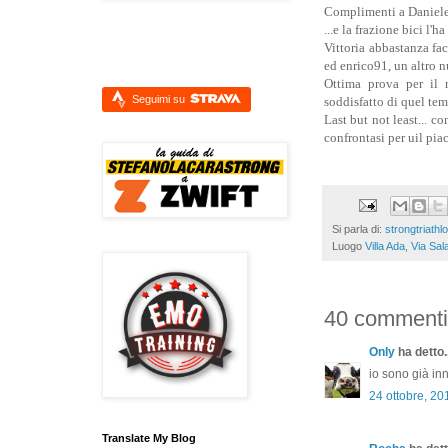
Complimenti a Daniele75
...e la frazione bici l'
Vittoria abbastanza fa
ed enrico91, un altro n
Ottima prova per il 
Seguimi su
soddisfatto di quel tem
Last but not least... 
confrontasi per uil pia
Si parla di:
strongtriathl
Luogo
Villa Ada, Via Sa
40 commenti
Only
ha detto..
io sono già inn
24 ottobre, 20
Translate My Blog