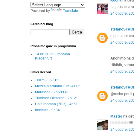
Rocha
ha dett
La prossima vol
Powered by
Translate
24 ottobre, 20
Cerca nel blog
stefanoSTR
e pensa se ave
24 ottobre, 20
Prossime gare in programma
14.06.2026 - IronMan
Klagenfurt
Anonimo ha de
Hihihih, saran
24 ottobre, 20
I miei Record
10Km - 36'31"
Mezza Maratona - 1h24'00"
stefanoSTR
Maratona - 2h59'14"
@rocha per il 
Triathlon Olimpico - 2h12'
24 ottobre, 20
Half Ironman (70.3) - 4h51'
Ironman - 9h34'
Master
ha dett
hihihihihihi!!!!!
24 ottobre, 20