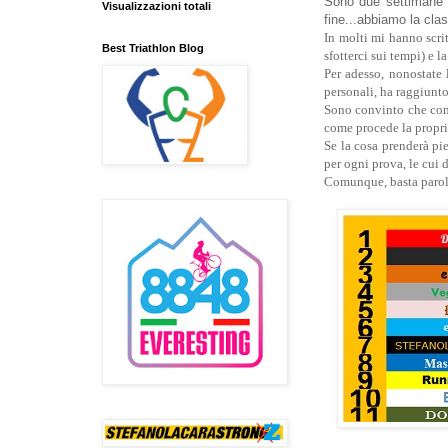
Sono due settimane c
Visualizzazioni totali
fine...abbiamo la class
In molti mi hanno scri
Best Triathlon Blog
sfotterci sui tempi) e l
Per adesso, nonostate 
personali, ha raggiunto
Sono convinto che comu
come procede la propri
Se la cosa prenderà pi
per ogni prova, le cui d
Comunque, basta parole