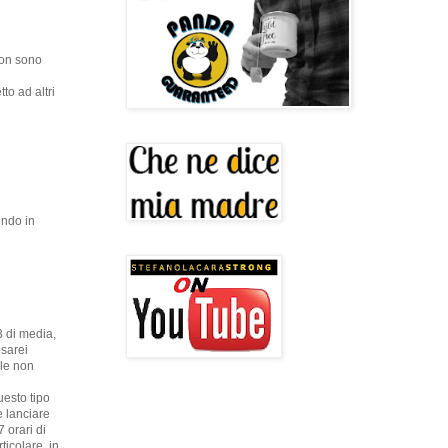
non sono
to ad altri
ondo in
3 di media,
 sarei
ele non
uesto tipo
e lanciare
 orari di
ticolare, in