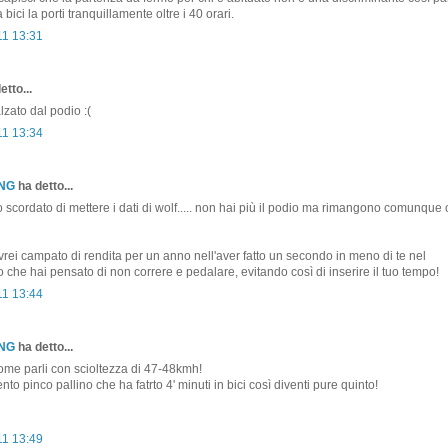
 bici la porti tranquillamente oltre i 40 orari.
11 13:31
etto...
lzato dal podio :(
11 13:34
ONG
ha detto...
cordato di mettere i dati di wolf..... non hai più il podio ma rimangono comunque o
avrei campato di rendita per un anno nell'aver fatto un secondo in meno di te nel
o che hai pensato di non correre e pedalare, evitando così di inserire il tuo tempo!
11 13:44
ONG
ha detto...
come parli con scioltezza di 47-48kmh!
to pinco pallino che ha fatrto 4' minuti in bici così diventi pure quinto!
11 13:49