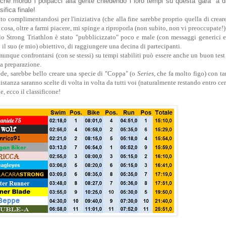
he mordo i polpacci alla gente chiedendo i loro tempi su questa gara "a di
ifica finale!
tto complimentandosi per l'iniziativa (che alla fine sarebbe proprio quella di crea
a cosa, oltre a farmi piacere, mi spinge a riproporla (non subito, non vi preoccupate!)
lo Strong Triathlon è stato "pubblicizzato" poco e male (con messaggi generici e
 il suo (e mio) obiettivo, di raggiungere una decina di partecipanti.
nque confrontarsi (con se stessi) su tempi stabiliti può essere anche un buon test 
a preparazione.
ede, sarebbe bello creare una specie di "Coppa" (o
Series
, che fa molto figo) con ta
istanza saranno scelte di volta in volta da tutti voi (naturalmente restando entro cert
, ecco il classificone!