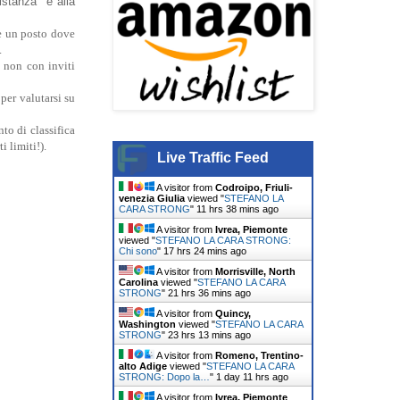
stanza" e alla
re un posto dove
.
 non con inviti
per valutarsi su
nto di classifica
i limiti!).
Live Traffic Feed
A visitor from
Codroipo, Friuli-
venezia Giulia
viewed "
STEFANO LA
CARA STRONG
"
11 hrs 38 mins ago
A visitor from
Ivrea, Piemonte
viewed "
STEFANO LA CARA STRONG:
Chi sono
"
17 hrs 24 mins ago
A visitor from
Morrisville, North
Carolina
viewed "
STEFANO LA CARA
STRONG
"
21 hrs 36 mins ago
A visitor from
Quincy,
Washington
viewed "
STEFANO LA CARA
STRONG
"
23 hrs 13 mins ago
A visitor from
Romeno, Trentino-
alto Adige
viewed "
STEFANO LA CARA
STRONG: Dopo la…
"
1 day 11 hrs ago
A visitor from
Ivrea, Piemonte