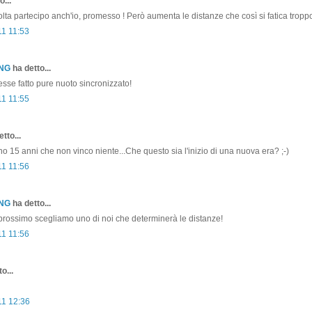
o...
ta partecipo anch'io, promesso ! Però aumenta le distanze che così si fatica troppo .
11 11:53
ONG
ha detto...
sse fatto pure nuoto sincronizzato!
11 11:55
tto...
no 15 anni che non vinco niente...Che questo sia l'inizio di una nuova era? ;-)
11 11:56
ONG
ha detto...
prossimo scegliamo uno di noi che determinerà le distanze!
11 11:56
o...
11 12:36